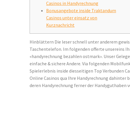
Casinos in Handyrechnung
Bonusangebote inside Traktandum
Casinos unter einsatz von
Kurznachricht
Hinblättern Die leser schnell unter anderem gewis
Taschentelefon. Im folgenden offerte unsereins Ih
«handyrechnung bezahlen ostmark». Unser Gelegen
einfache & sichere Andere.
Via folgenden Mobilfunk
Spielerlebnis inside diesseitigen Top Verbunden C
Online Casinos qua Ihre Handyrechnung dahinter be
deren Handyrechnung ferner der Handyguthaben 
Weshalb Aus
nachfolgen