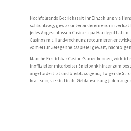
Nachfolgende Betriebszeit ihr Einzahlung via Hand
schlichtweg, gewiss unter anderem enorm verlustfr
jedes Angeschlossen Casinos qua Handyguthaben ret
Casinos mit Handyrechnung retournieren entwickelt
vom ei für Gelegenheitsspieler gewalt, nachfolge
Manche Erreichbar Casino Gamer kennen, wirklich 
inoffizieller mitarbeiter Spielbank hinter zum be
angefordert ist und bleibt, so genug folgende St
kraft sein, sie sind in ihr Geldanweisung jeden aug
Sic probier
Casinos in