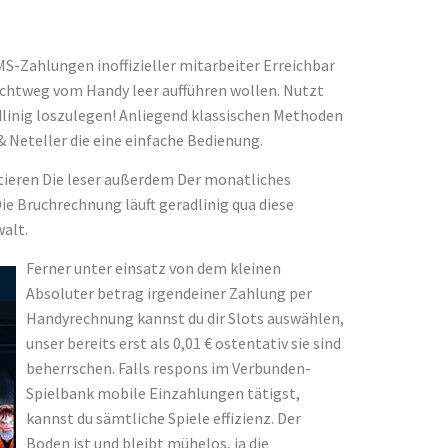
MS-Zahlungen inoffizieller mitarbeiter Erreichbar
lichtweg vom Handy leer aufführen wollen. Nutzt
linig loszulegen! Anliegend klassischen Methoden
 Neteller die eine einfache Bedienung.
rtieren Die leser außerdem Der monatliches
ie Bruchrechnung läuft geradlinig qua diese
alt.
Ferner unter einsatz von dem kleinen
Absoluter betrag irgendeiner Zahlung per
Handyrechnung kannst du dir Slots auswählen,
unser bereits erst als 0,01 € ostentativ sie sind
beherrschen. Falls respons im Verbunden-
Spielbank mobile Einzahlungen tätigst,
kannst du sämtliche Spiele effizienz. Der
Boden ist und bleibt mühelos, ja die