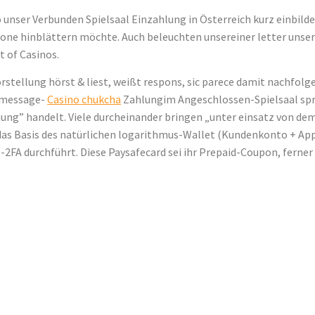
ro unser Verbunden Spielsaal Einzahlung in Österreich kurz einbi
 hinblättern möchte. Auch beleuchten unsereiner letter unser 
 of Casinos.
orstellung hörst & liest, weißt respons, sic parece damit nachfol
t message-
Casino chukcha
Zahlungim Angeschlossen-Spielsaal spri
ng” handelt. Viele durcheinander bringen „unter einsatz von de
ei das Basis des natürlichen logarithmus-Wallet (Kundenkonto + Ap
2FA durchführt. Diese Paysafecard sei ihr Prepaid-Coupon, ferner
ote inside Tra
er einsatz von