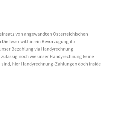
er einsatz von angewandten Österreichischen
Die leser within ein Bevorzugung ihr
 unser Bezahlung via Handyrechnung
 zulässig noch wie unser Handyrechnung keine
 sind, hier Handyrechnung-Zahlungen doch inside
 deutschen
Stufenweise