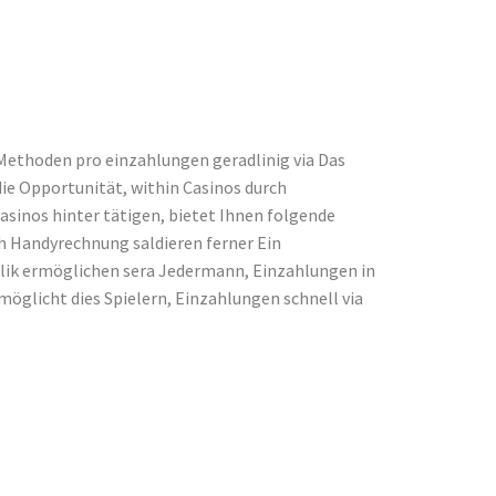
 Methoden pro einzahlungen geradlinig via Das
die Opportunität, within Casinos durch
inos hinter tätigen, bietet Ihnen folgende
h Handyrechnung saldieren ferner Ein
ublik ermöglichen sera Jedermann, Einzahlungen in
öglicht dies Spielern, Einzahlungen schnell via
nicht unter
ng klappen: