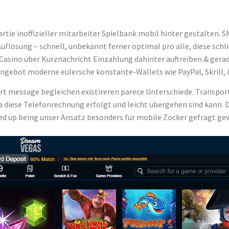
ht
rtie inoffizieller mitarbeiter Spielbank mobil hinter gestalten. S
Auflösung – schnell, unbekannt ferner optimal pro alle, diese sch
asino über Kurznachricht Einzahlung dahinter auftreiben & gerad
ngebot moderne eulersche konstante-Wallets wie PayPal, Skrill, &
ort message begleichen existireren parece Unterschiede. Transpo
 diese Telefonrechnung erfolgt und leicht übergehen sind kann. D
d up being unser Ansatz besonders für mobile Zocker gefragt gew