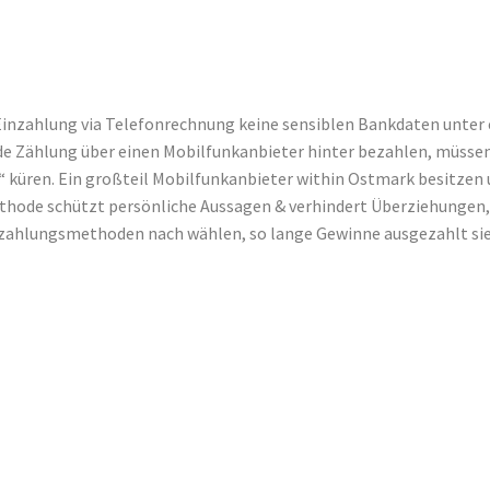
ermag?
das Einzahlung via Telefonrechnung keine sensiblen Bankdaten unt
e Zählung über einen Mobilfunkanbieter hinter bezahlen, müssen 
 küren. Ein großteil Mobilfunkanbieter within Ostmark besitzen
thode schützt persönliche Aussagen & verhindert Überziehungen,
szahlungsmethoden nach wählen, so lange Gewinne ausgezahlt sie
alls man inside
nos einzahlt – 
eitung