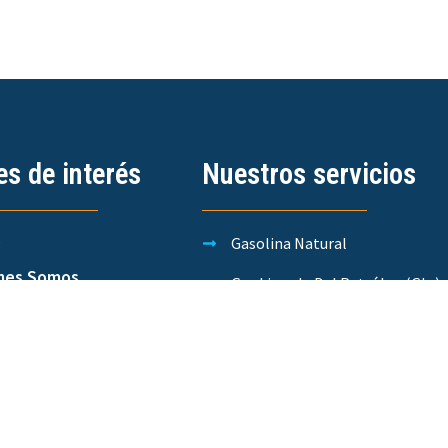
es de interés
Nuestros servicios
o
Gasolina Natural
nes Somos
Gas Licuado Del Petróleo (Glp)
erno Corporativo
Gas Natural
ctos y Servicios
Gas Natural Comprimido
acto
Energía Eléctrica
Condensados Inestables