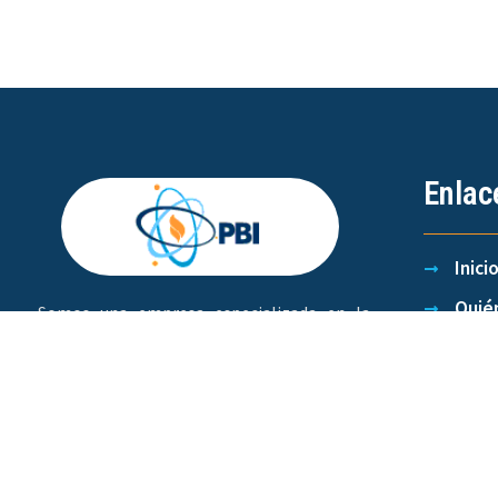
Enlac
Inici
Quié
Somos una empresa especializada en la
recuperación de los gases excedentes
Gobi
generados en los procesos de operación de
Produ
los campos petroleros, pionera en el
aprovechamiento de los gases.
Cont