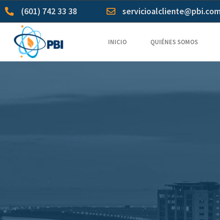
(601) 742 33 38
servicioalcliente@pbi.co
INICIO
QUIÉNES SOMOS