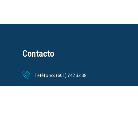
Contacto
Teléfono: (601) 742 33 38
info@pbi.com.co
Edificio Teleport Business Park PH
Calle 113 # 7 – 45 Torre B Oficina 918
Bogotá – Colombia