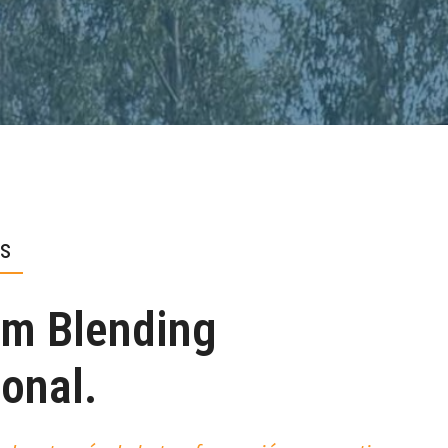
s
um Blending
ional.