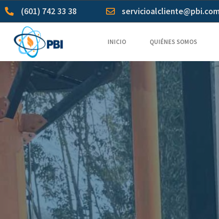
(601) 742 33 38
servicioalcliente@pbi.co
INICIO
QUIÉNES SOMOS