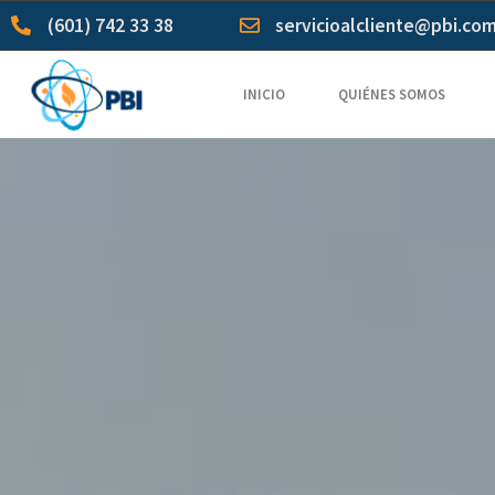
(601) 742 33 38
servicioalcliente@pbi.co
INICIO
QUIÉNES SOMOS