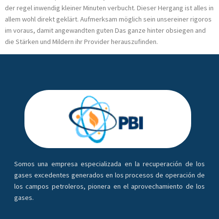
der regel inwendig kleiner Minuten verbucht. Dieser Hergang ist alles in
allem wohl direkt geklärt. Aufmerksam möglich sein unsereiner rigoros
im voraus, damit angewandten guten Das ganze hinter obsiegen and
die Stärken und Mildern ihr Provider herauszufinden.
Somos una empresa especializada en la recuperación de los
gases excedentes generados en los procesos de operación de
los campos petroleros, pionera en el aprovechamiento de los
gases.