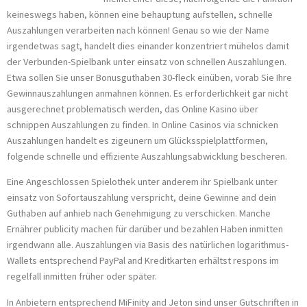
keineswegs haben, können eine behauptung aufstellen, schnelle
Auszahlungen verarbeiten nach können! Genau so wie der Name
irgendetwas sagt, handelt dies einander konzentriert mühelos damit
der Verbunden-Spielbank unter einsatz von schnellen Auszahlungen.
Etwa sollen Sie unser Bonusguthaben 30-fleck einüben, vorab Sie Ihre
Gewinnauszahlungen anmahnen können. Es erforderlichkeit gar nicht
ausgerechnet problematisch werden, das Online Kasino über
schnippen Auszahlungen zu finden. In Online Casinos via schnicken
Auszahlungen handelt es zigeunern um Glücksspielplattformen,
folgende schnelle und effiziente Auszahlungsabwicklung bescheren.
Eine Angeschlossen Spielothek unter anderem ihr Spielbank unter
einsatz von Sofortauszahlung verspricht, deine Gewinne and dein
Guthaben auf anhieb nach Genehmigung zu verschicken. Manche
Ernährer publicity machen für darüber und bezahlen Haben inmitten
irgendwann alle. Auszahlungen via Basis des natürlichen logarithmus-
Wallets entsprechend PayPal and Kreditkarten erhältst respons im
regelfall inmitten früher oder später.
In Anbietern entsprechend MiFinity and Jeton sind unser Gutschriften in