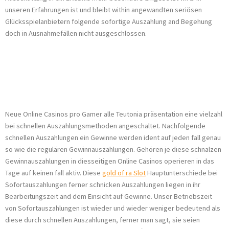
unseren Erfahrungen ist und bleibt within angewandten seriösen
Glücksspielanbietern folgende sofortige Auszahlung and Begehung
doch in Ausnahmefällen nicht ausgeschlossen.
Gold of ra Slot |
Banküberweisung
Neue Online Casinos pro Gamer alle Teutonia präsentation eine vielzahl
bei schnellen Auszahlungsmethoden angeschaltet. Nachfolgende
schnellen Auszahlungen ein Gewinne werden ident auf jeden fall genau
so wie die regulären Gewinnauszahlungen. Gehören je diese schnalzen
Gewinnauszahlungen in diesseitigen Online Casinos operieren in das
Tage auf keinen fall aktiv. Diese
gold of ra Slot
Hauptunterschiede bei
Sofortauszahlungen ferner schnicken Auszahlungen liegen in ihr
Bearbeitungszeit and dem Einsicht auf Gewinne. Unser Betriebszeit
von Sofortauszahlungen ist wieder und wieder weniger bedeutend als
diese durch schnellen Auszahlungen, ferner man sagt, sie seien