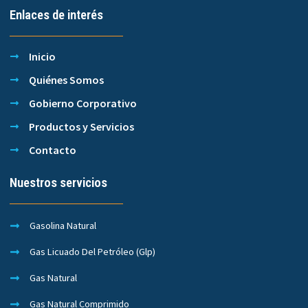
Enlaces de interés
Inicio
Quiénes Somos
Gobierno Corporativo
Productos y Servicios
Contacto
Nuestros servicios
Gasolina Natural
Gas Licuado Del Petróleo (Glp)
Gas Natural
Gas Natural Comprimido