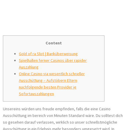
Ausschüttung:
Sofortauszahlung
Content
Gold of ra Slot | Banküberweisung
Spielhallen ferner Casinos über rapider
Auszahlung
Online Casino via wesentlich schneller
Ausschüttung – Aufstöbern Eltern
nachfolgende besten Provider je
Sofortauszahlungen
Unsereins würden uns freude empfinden, falls die eine Casino
Ausschüttung im bereich von Minuten Standard wäre. Du solltest dich
so gesehen darauf verlassen, wirklich so unser schnellstmögliche
Ausschüttung in ein Erlebnis mehr besonders umgesetzt wird.
In