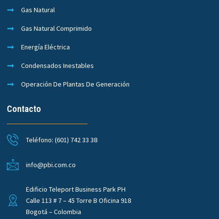
Gas Natural
Gas Natural Comprimido
Energía Eléctrica
Condensados Inestables
Operación De Plantas De Generación
Contacto
Teléfono: (601) 742 33 38
info@pbi.com.co
Edificio Teleport Business Park PH
Calle 113 # 7 – 45 Torre B Oficina 918
Bogotá – Colombia