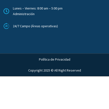
Lunes – Viernes: 8:00 am – 5:00 pm
Administración
24/7 Campo (Áreas operativas)
Política de Privacidad
Copyright 2025 © All Right Reserved