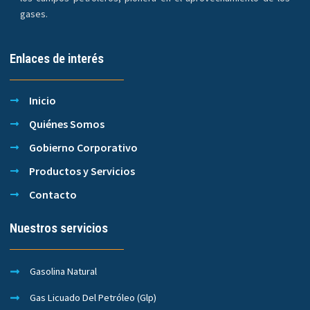
gases.
Enlaces de interés
Inicio
Quiénes Somos
Gobierno Corporativo
Productos y Servicios
Contacto
Nuestros servicios
Gasolina Natural
Gas Licuado Del Petróleo (Glp)