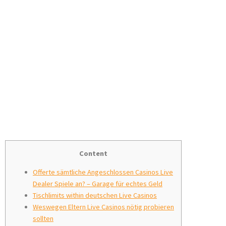
echtes Geld
Casinos 2026
Beste Live
Drogenhändler
Spiele
Content
Offerte sämtliche Angeschlossen Casinos Live
Dealer Spiele an? – Garage für echtes Geld
Tischlimits within deutschen Live Casinos
Weswegen Eltern Live Casinos nötig probieren
sollten