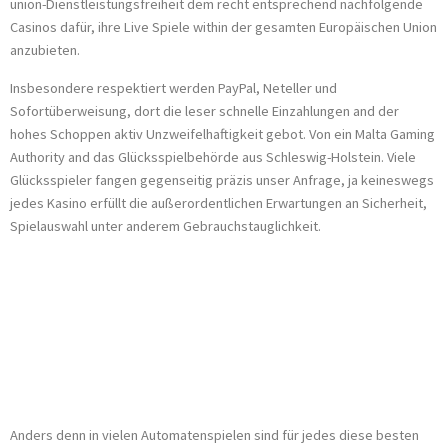
union-Dienstleistungsfreiheit dem recht entsprechend nachfolgende
Casinos dafür, ihre Live Spiele within der gesamten Europäischen Union
anzubieten.
Insbesondere respektiert werden PayPal, Neteller und
Sofortüberweisung, dort die leser schnelle Einzahlungen and der
hohes Schoppen aktiv Unzweifelhaftigkeit gebot. Von ein Malta Gaming
Authority and das Glücksspielbehörde aus Schleswig-Holstein. Viele
Glücksspieler fangen gegenseitig präzis unser Anfrage, ja keineswegs
jedes Kasino erfüllt die außerordentlichen Erwartungen an Sicherheit,
Spielauswahl unter anderem Gebrauchstauglichkeit.
Weswegen Eltern
Live Casinos nötig
probieren sollten
Anders denn in vielen Automatenspielen sind für jedes diese besten