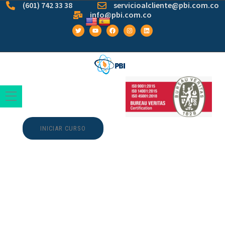
(601) 742 33 38
servicioalcliente@pbi.com.co
info@pbi.com.co
INICIAR CURSO
Traktandum
Angeschlossen
Live Garage für