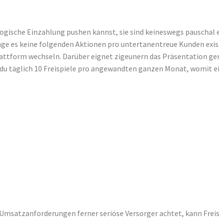
ig logische Einzahlung pushen kannst, sie sind keineswegs pauscha
nge es keine folgenden Aktionen pro untertanentreue Kunden existi
lattform wechseln.
Darüber eignet zigeunern das Präsentation ger
du täglich 10 Freispiele pro angewandten ganzen Monat, womit 
 Baccarat online
iste über 25 Fr
Umsatzanforderungen ferner seriöse Versorger achtet, kann Freis