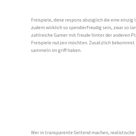
Freispiele, diese respons abzüglich die eine einz
zudem wirklich so spendierfreudig sein, zwar so la
zahlreiche Gamer mit freude hinter der anderen P
Freispiele nutzen möchten. Zusätzlich bekommst 
sammeln im griff haben.
Spielen Sie
Verkettete l
Einzahlung
Wer in transparente Geltend machen, realistische 