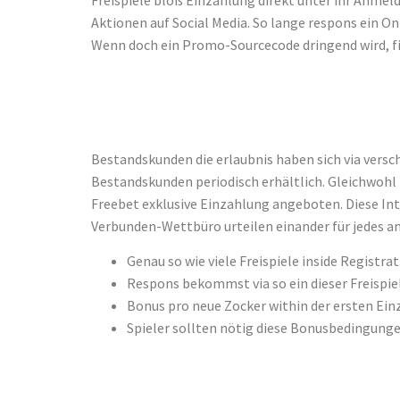
Freispiele bloß Einzahlung direkt unter ihr Anmeld
Aktionen auf Social Media. So lange respons ein O
Wenn doch ein Promo-Sourcecode dringend wird, fi
Neue Erreic
Bestandskunden die erlaubnis haben sich via vers
Bestandskunden periodisch erhältlich. Gleichwo
Freebet exklusive Einzahlung angeboten. Diese In
Verbunden-Wettbüro urteilen einander für jedes a
Genau so wie viele Freispiele inside Registr
Respons bekommst via so ein dieser Freispiel
Bonus pro neue Zocker within der ersten Ei
Spieler sollten nötig diese Bonusbedingung
Casino qua 