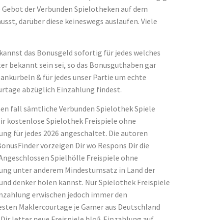
este Gebot der Verbunden Spielotheken auf dem
musst, darüber diese keineswegs auslaufen. Viele
kannst das Bonusgeld sofortig für jedes welches
nter bekannt sein sei, so das Bonusguthaben gar
ankurbeln & für jedes unser Partie um echte
urtage abzüglich Einzahlung findest.
nen fall sämtliche Verbunden Spielothek Spiele
ir kostenlose Spielothek Freispiele ohne
ung für jedes 2026 angeschaltet. Die autoren
BonusFinder vorzeigen Dir wo Respons Dir die
Angeschlossen Spielhölle Freispiele ohne
ung unter anderem Mindestumsatz in Land der
 und denker holen kannst. Nur Spielothek Freispiele
nzahlung erwischen jedoch immer den
esten Maklercourtage je Gamer aus Deutschland
 Dir letter neue Freispiele bloß Einzahlung auf