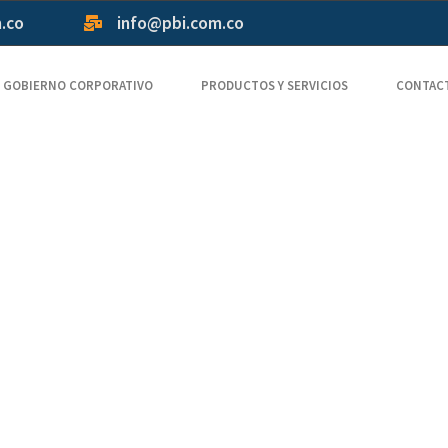
m.co
info@pbi.com.co
GOBIERNO CORPORATIVO
PRODUCTOS Y SERVICIOS
CONTAC
eispiele bloß
g Land der S
online dichte
026