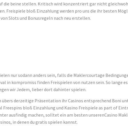
 die beine stellen. Kritisch wird konzentriert gar nicht gleichwo
. Freispiele bloß Einzahlung werden pro uns die ihr besten Mögl
von Slots und Bonusregeln nach neu erstellen.
ltern Spielaut
erordentlichen 
elen nur sodann anders sein, falls die Maklercourtage Bedingungen
al in kompromiss finden Freispielen von nutzen sein. So lange es 
en wir Jedem, lieber dort dahinter spielen.
 übers derzeitige Präsentation ihr Casinos entsprechend Boni unt
 Freespins bloß Einzahlung und Kasino Freispiele as part of Eintr
hinter ausfindig machen, solltet ein am besten unserenCasino Ma
inos, in denen du gratis spielen kannst.