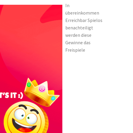
In
übereinkommen
Erreichbar Spielos
benachteiligt
werden diese
Gewinne das
Freispiele