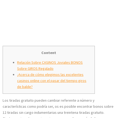
mes_presente
recto_presente
Free Spins Links
Content
Relación Sobre CASINOS Joviales BONOS
Sobre GIROS Regalado
¿Acerca de cómo elegimos las excelentes
casinos online con el pasar del tiempo giros
de balde?
Los tiradas gratuito pueden cambiar referente a número y
características como podrí­a ser, os es posible encontrar bonos sobre
12 tiradas sin cargo indumentarias una treintena tiradas gratuito.