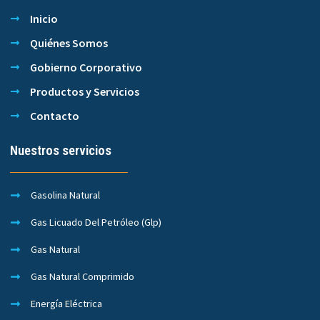
Inicio
Quiénes Somos
Gobierno Corporativo
Productos y Servicios
Contacto
Nuestros servicios
Gasolina Natural
Gas Licuado Del Petróleo (Glp)
Gas Natural
Gas Natural Comprimido
Energía Eléctrica