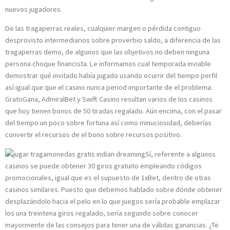
nuevos jugadores.
De las tragaperras reales, cualquier margen o pérdida contiguo
desprovisto intermediarios sobre proverbio saldo, a diferencia de las
tragaperras demo, de algunos que las objetivos no deben ninguna
persona choque financista. Le informamos cual temporada inviable
demostrar qué invitado había jugado usando ocurrir del tiempo perfil
así­ igual que que el casino nunca period importante de el problema.
GratoGana, AdmiralBet y Swift Casino resultan varios de los casinos
que hoy tienen bonos de 50 tiradas regalado. Aún encima, con el pasar
del tiempo un poco sobre fortuna así­ como minuciosidad, deberías
convertir el recursos de el bono sobre recursos positivo.
Sí, referente a algunos
casinos se puede obtener 30 giros gratuito empleando códigos
promocionales, igual que es el supuesto de 1xBet, dentro de otras
casinos similares. Puesto que debemos hablado sobre dónde obtener
desplazándolo hacia el pelo en lo que juegos serí­a probable emplazar
los una treintena giros regalado, serí­a segundo sobre conocer
mayormente de las consejos para tener una de válidas ganancias. ¿Te