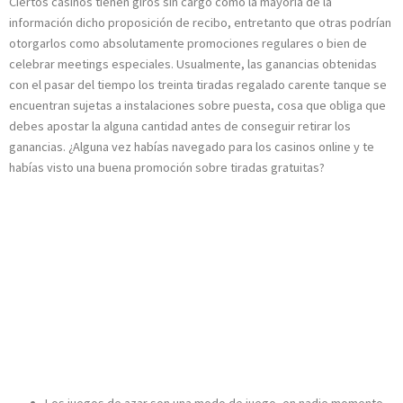
Ciertos casinos tienen giros sin cargo como la mayoría de la
información dicho proposición de recibo, entretanto que otras podrían
otorgarlos como absolutamente promociones regulares o bien de
celebrar meetings especiales.
Usualmente, las ganancias obtenidas
con el pasar del tiempo los treinta tiradas regalado carente tanque se
encuentran sujetas a instalaciones sobre puesta, cosa que obliga que
debes apostar la alguna cantidad antes de conseguir retirar los
ganancias. ¿Alguna vez habías navegado para los casinos online y te
habías visto una buena promoción sobre tiradas gratuitas?
Relación Sobre
CASINOS Joviales
BONOS Sobre
GIROS Regalado
Los juegos de azar son una modo de juego, en nadie momento