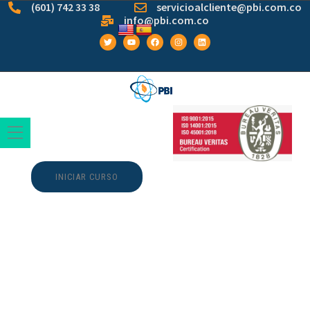
(601) 742 33 38
servicioalcliente@pbi.com.co
info@pbi.com.co
INICIAR CURSO
Tiradas gratuito
Coin Master sobre
ahora