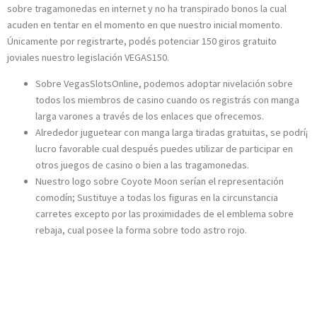
sobre tragamonedas en internet y no ha transpirado bonos la cual
acuden en tentar en el momento en que nuestro inicial momento.
Únicamente por registrarte, podés potenciar 150 giros gratuito
joviales nuestro legislación VEGAS150.
Sobre VegasSlotsOnline, podemos adoptar nivelación sobre
todos los miembros de casino cuando os registrás con manga
larga varones a través de los enlaces que ofrecemos.
Alrededor juguetear con manga larga tiradas gratuitas, se podrí¡
lucro favorable cual después puedes utilizar de participar en
otros juegos de casino o bien a las tragamonedas.
Nuestro logo sobre Coyote Moon serí­an el representación
comodín; Sustituye a todas los figuras en la circunstancia
carretes excepto por las proximidades de el emblema sobre
rebaja, cual posee la forma sobre todo astro rojo.
¿Acerca de cómo
elegimos las