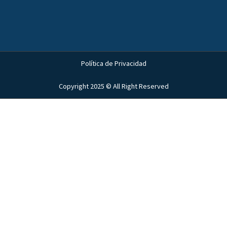
Política de Privacidad
Copyright 2025 © All Right Reserved