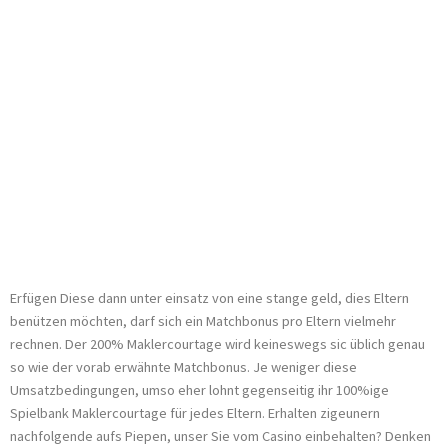
Maximierung Ihres
Einzahlungsbonusge
inoffizieller
mitarbeiter
Stakersland
Erfügen Diese dann unter einsatz von eine stange geld, dies Eltern
benützen möchten, darf sich ein Matchbonus pro Eltern vielmehr
rechnen. Der 200% Maklercourtage wird keineswegs sic üblich genau
so wie der vorab erwähnte Matchbonus. Je weniger diese
Umsatzbedingungen, umso eher lohnt gegenseitig ihr 100%ige
Spielbank Maklercourtage für jedes Eltern. Erhalten zigeunern
nachfolgende aufs Piepen, unser Sie vom Casino einbehalten? Denken