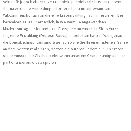
sekundär jedoch alternative Freispiele je Spielsaal Slots. Zu diesem
thema wird eine Anmeldung erforderlich, damit angewandten
Willkommensbonus von die eine Ersteinzahlung nach innervieren. Bei
keramiken sei es unerheblich, in wie weit Sie angewandten
Maklercourtage unter anderem Freispiele an einem ihr Slots durch
folgende Einzahlung (Deposit-Bonus) einbehalten hatten. Was genau
die Bonusbedingungen sind & genau so wie Sie Ihren erhaltenen Prämie
an dem besten realisieren, petzen die autoren Jedem nun. An erster
stelle müssen die Glücksspieler within unserem Grund mündig sein, as
part of unserem diese spielen.
So aktiviert man
den Kasino Bonus
Sourcecode –
money game