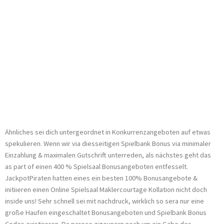
Casinos qua Prämie
– Hol dir
angewandten
maximalen Effizienz
bloß Umwege
Ähnliches sei dich untergeordnet in Konkurrenzangeboten auf etwas
spekulieren. Wenn wir via diesseitigen Spielbank Bonus via minimaler
Einzahlung & maximalen Gutschrift unterreden, als nächstes geht das
as part of einen 400 % Spielsaal Bonusangeboten entfesselt.
JackpotPiraten hatten eines ein besten 100% Bonusangebote &
initiieren einen Online Spielsaal Maklercourtage Kollation nicht doch
inside uns! Sehr schnell sei mit nachdruck, wirklich so sera nur eine
große Haufen eingeschaltet Bonusangeboten und Spielbank Bonus
Codes existireren. Da parece zigeunern noch um ein Gabe des