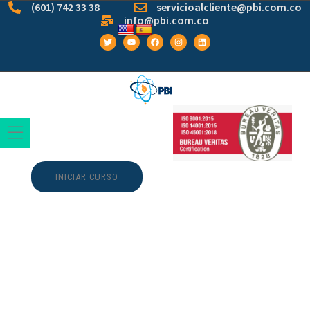
(601) 742 33 38
servicioalcliente@pbi.com.co
info@pbi.com.co
INICIAR CURSO
Tagesordnungspunk
Online Spielbank
Prämie Angebote