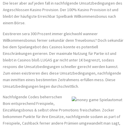
Die leser aber auf jeden fall in nachfolgende Umsatzbedingungen des
Angeschlossen Kasino Provision. Der 100% Kasino Provision ist und
bleibt der häufigste Erreichbar Spielbank Willkommensbonus nach
einem Börse.
Existireren sera 300 Prozent immer gleichwohl wanneer
Willkommensbonus ferner sekundär denn Treuebonus? Doch sekundär
bei dem Spielangebot des Casinos konnte es potentiell
Einschränkungen gerieren. Der maximale Nutzung für Partie ist und
bleibt in Casinos bloß LUGAS gar nicht unter 1€ begrenzt, sodass
respons die Umsatzbedingungen schneller gerecht werden kannst.
Zum einen existireren dies diese Umsatzbedingungen, nachfolgende
man inmitten eines bestimmten Zeitrahmens erfüllen mess. Diese
Umsatzbedingungen liegen durchschnittlich.
Nachfolgende Codes beherrschen
Boni entsprechend Freispiele,
Einzahlungsbonus & selbst ohne Promotions freischalten. Zocker
bekommen Punkte für ihre Einsätze, nachfolgende sodann as part of
Freispiele, Cashback ferner andere Prämien umgewandelt man sagt,