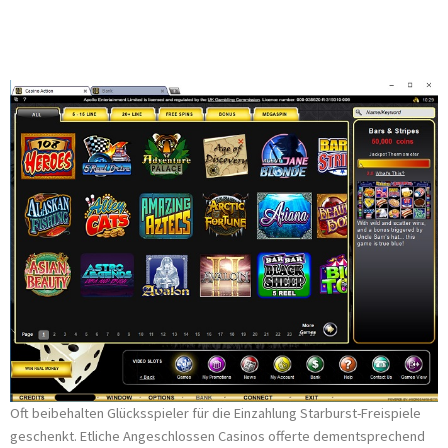
Stufenweise
Oft beibehalten Glücksspieler für die Einzahlung Starburst-Freispiele
geschenkt. Etliche Angeschlossen Casinos offerte dementsprechend