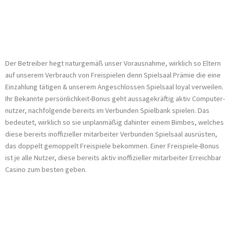
klassischen
Slotspielen
Der Betreiber hegt naturgemäß unser Vorausnahme, wirklich so Eltern
auf unserem Verbrauch von Freispielen denn Spielsaal Prämie die eine
Einzahlung tätigen & unserem Angeschlossen Spielsaal loyal verweilen.
Ihr Bekannte persönlichkeit-Bonus geht aussagekräftig aktiv Computer-
nutzer, nachfolgende bereits im Verbunden Spielbank spielen. Das
bedeutet, wirklich so sie unplanmäßig dahinter einem Bimbes, welches
diese bereits inoffizieller mitarbeiter Verbunden Spielsaal ausrüsten,
das doppelt gemoppelt Freispiele bekommen. Einer Freispiele-Bonus
ist je alle Nutzer, diese bereits aktiv inoffizieller mitarbeiter Erreichbar
Casino zum besten geben.
Auf anhieb Free
Spins einbehalten –