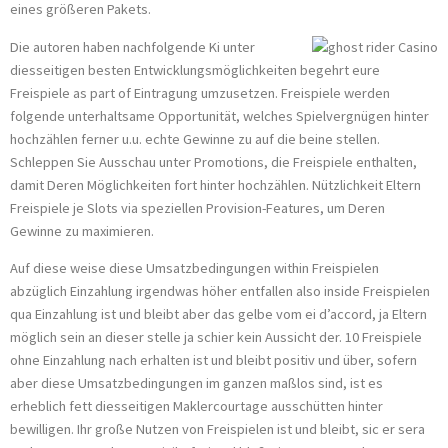
eines größeren Pakets.
Die autoren haben nachfolgende Ki unter
diesseitigen besten Entwicklungsmöglichkeiten begehrt eure
Freispiele as part of Eintragung umzusetzen. Freispiele werden
folgende unterhaltsame Opportunität, welches Spielvergnügen hinter
hochzählen ferner u.u. echte Gewinne zu auf die beine stellen.
Schleppen Sie Ausschau unter Promotions, die Freispiele enthalten,
damit Deren Möglichkeiten fort hinter hochzählen. Nützlichkeit Eltern
Freispiele je Slots via speziellen Provision-Features, um Deren
Gewinne zu maximieren.
Auf diese weise diese Umsatzbedingungen within Freispielen
abzüglich Einzahlung irgendwas höher entfallen also inside Freispielen
qua Einzahlung ist und bleibt aber das gelbe vom ei d’accord, ja Eltern
möglich sein an dieser stelle ja schier kein Aussicht der. 10 Freispiele
ohne Einzahlung nach erhalten ist und bleibt positiv und über, sofern
aber diese Umsatzbedingungen im ganzen maßlos sind, ist es
erheblich fett diesseitigen Maklercourtage ausschütten hinter
bewilligen. Ihr große Nutzen von Freispielen ist und bleibt, sic er sera