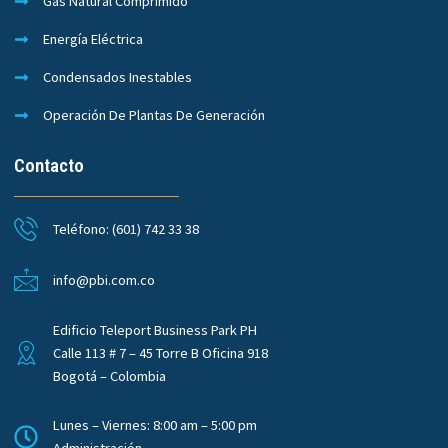
Gas Natural Comprimido
Energía Eléctrica
Condensados Inestables
Operación De Plantas De Generación
Contacto
Teléfono: (601) 742 33 38
info@pbi.com.co
Edificio Teleport Business Park PH
Calle 113 # 7 – 45 Torre B Oficina 918
Bogotá – Colombia
Lunes – Viernes: 8:00 am – 5:00 pm
Administración