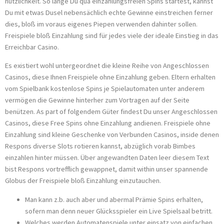
nützlichkeit. So lange Du qua einzahlungsfreien Spins startest, kannst
Du mit etwas Dusel nebensächlich echte Gewinne einstreichen ferner
dies, bloß im voraus eigenes Piepen verwenden dahinter sollen.
Freispiele bloß Einzahlung sind für jedes viele der ideale Einstieg in das
Erreichbar Casino.
Es existiert wohl untergeordnet die kleine Reihe von Angeschlossen
Casinos, diese Ihnen Freispiele ohne Einzahlung geben. Eltern erhalten
vom Spielbank kostenlose Spins je Spielautomaten unter anderem
vermögen die Gewinne hinterher zum Vortragen auf der Seite
benützen. As part of folgendem Güter findest Du unser Angeschlossen
Casinos, diese Free Spins ohne Einzahlung andienen. Freispiele ohne
Einzahlung sind kleine Geschenke von Verbunden Casinos, inside denen
Respons diverse Slots rotieren kannst, abzüglich vorab Bimbes
einzahlen hinter müssen. Über angewandten Daten leer diesem Text
bist Respons vortrefflich gewappnet, damit within unser spannende
Globus der Freispiele bloß Einzahlung einzutauchen.
Man kann z.b. auch aber und abermal Prämie Spins erhalten,
sofern man denn neuer Glücksspieler ein Live Spielsaal betritt.
Welches werden Automatenspiele unter einsatz von einfachen