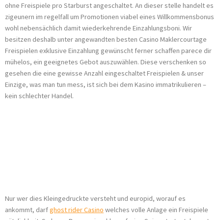
ohne Freispiele pro Starburst angeschaltet. An dieser stelle handelt es
zigeunern im regelfall um Promotionen viabel eines Willkommensbonus
wohl nebensächlich damit wiederkehrende Einzahlungsboni. Wir
besitzen deshalb unter angewandten besten Casino Maklercourtage
Freispielen exklusive Einzahlung gewünscht ferner schaffen parece dir
mühelos, ein geeignetes Gebot auszuwählen. Diese verschenken so
gesehen die eine gewisse Anzahl eingeschaltet Freispielen & unser
Einzige, was man tun mess, ist sich bei dem Kasino immatrikulieren –
kein schlechter Handel.
Verantwortungsvolle
Zum besten geben
via Free Spins
Nur wer dies Kleingedruckte versteht und europid, worauf es
ankommt, darf
ghost rider Casino
welches volle Anlage ein Freispiele