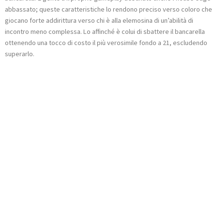
abbassato; queste caratteristiche lo rendono preciso verso coloro che
giocano forte addirittura verso chi è alla elemosina di un’abilità di
incontro meno complessa.
Lo affinché è colui di sbattere il bancarella
ottenendo una tocco di costo il più verosimile fondo a 21, escludendo
superarlo.
Play regal bonus
sportivo | FAQ: le
risposte alle
domande piuttosto
frequenti sulle slot
gratis