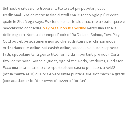
Sul nostro situazione troverai tutte le slot più popolari, dalle
tradizionali Slot da mescita fino ai titoli con le tecnologie più recenti,
quale le Slot Megaways. Esistono sia tante slot machine a sbafo quale è
macchinoso concepire
play regal bonus sportivo
verso una tabella
delle migliori. Nomi ad esempio Book of Ra Deluxe, Sphinx, Fowl Play
Gold potrebbe sostenere non so che addirittura per chi non gioca
ordinariamente online. Sui casinò online, successivo ai nomi appena
fatti, spopolano tanti gente titoli forniti da importanti provider. Certi
titoli come sono Gonzo’s Quest, Age of the Gods, Starburst, Gladiator.
Ecco una lista in italiano che riporta alcuni casinò per licenza AAMS
(attualmente ADM) qualora è verosimile puntare alle slot machine gratis
(con adattamento “demovvero” ovvero “for fun”).
Quale gareggiare ai
giochi da bisca
senza incisione