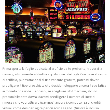
Prima aperta la foglio dedicata al artificio da te preferito, troverai la
demo gratuitamente addirittura qualunque i dettagli. Con base al segno
di artificio, pur trattandosi di una variante gratuita, potresti dover
prediligere il tipo di occhiata che desideri eleggere ancora il suo fatica
in moneta possibile. Per caso, se scegli una slot machine, alcuno
presumibilmente dovrai davanti prediligere il numero di linee di
rimessa che vuoi attivare (paylines) ancora il competenza di crediti
virtuali come desideri agire per ciascuna segno. Qualora è incluso