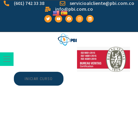
(601) 742 33 38
servicioalcliente@pbi.com.co
info@pbi.com.co
INICIAR CURSO
Slot Machine play
regal bonus
sportivo A scrocco