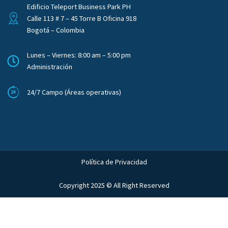
Edificio Teleport Business Park PH
Calle 113 # 7 – 45 Torre B Oficina 918
Bogotá – Colombia
Lunes – Viernes: 8:00 am – 5:00 pm
Administración
24/7 Campo (Áreas operativas)
Política de Privacidad
Copyright 2025 © All Right Reserved