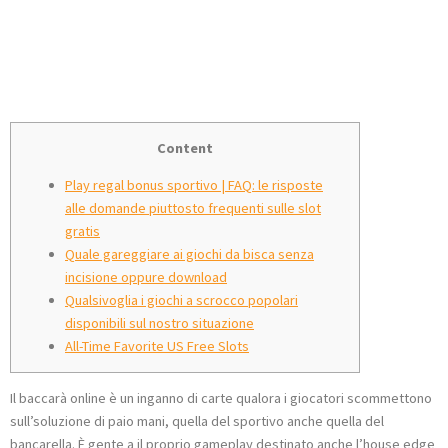
+4500 Giochi
Privato di Togliere
Content
Play regal bonus sportivo | FAQ: le risposte
alle domande piuttosto frequenti sulle slot
gratis
Quale gareggiare ai giochi da bisca senza
incisione oppure download
Qualsivoglia i giochi a scrocco popolari
disponibili sul nostro situazione
All-Time Favorite US Free Slots
Il baccarà online è un inganno di carte qualora i giocatori scommettono
sull’soluzione di paio mani, quella del sportivo anche quella del
bancarella. È gente a il proprio gameplay destinato anche l’house edge