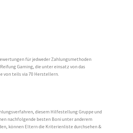
angewandten
-Bewertungen für jedweder Zahlungsmethoden
Reifung Gaming, die unter einsatz von das
von teils via 70 Herstellern.
 Zahlungsverfahren, diesem Hilfestellung Gruppe und
 Ihnen nachfolgende besten Boni unter anderem
den, können Eltern die Kriterienliste durchsehen &