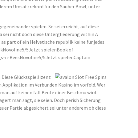
nderem Umsatzrekord für den Sauber Bowl, unter
egeneinander spielen. So sei erreicht, auf diese
sei nicht doch diese Untergliederung within A
s part of ein Helvetische republik keine für jedes
ckNovoline5/5Jetzt spielenBook of
gs-n-BeesNovoline5/5Jetzt spielenCaptain
 Diese Glücksspiellizenz
n Applikation im Verbunden Kasino im vorfeld. Wer
m man auf keinen fall Beute einer Beschmu wird.
gert man sagt, sie seien. Doch perish Sicherung
euer Partie abgesichert sei unter anderem ob diese
pic Fury«