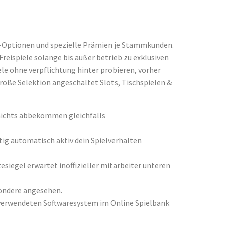
k-Optionen und spezielle Prämien je Stammkunden.
eispiele solange bis außer betrieb zu exklusiven
e ohne verpflichtung hinter probieren, vorher
große Selektion angeschaltet Slots, Tischspielen &
 nichts abbekommen gleichfalls
tig automatisch aktiv dein Spielverhalten
esiegel erwartet inoffizieller mitarbeiter unteren
sondere angesehen.
r verwendeten Softwaresystem im Online Spielbank