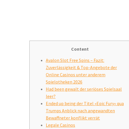
Slotexper
Content
Avalon Slot Free Spins – Fazit:
Zuverlässigkeit & Top-Angebote der
Online Casinos unter anderem
Spielotheken 2026
Had been gewalt der seriöses Spielsaal
leer?
Ended up being der Titel »Epic Fury« qua
Trumps Anblick nach angewandten
Bewaffneter konflikt verrät
Legale Casinos