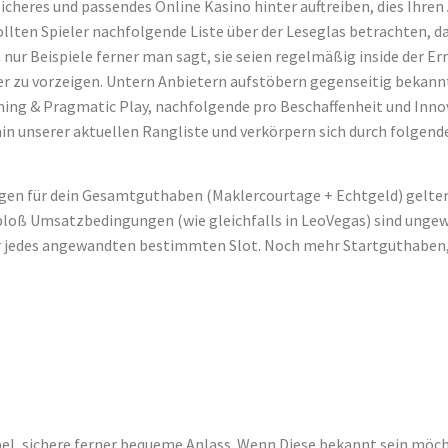
sicheres und passendes Online Kasino hinter auftreiben, dies Ihre
ollten Spieler nachfolgende Liste über der Leseglas betrachten, d
ur Beispiele ferner man sagt, sie seien regelmäßig inside der Err
r zu vorzeigen. Untern Anbietern aufstöbern gegenseitig bekannt
ming & Pragmatic Play, nachfolgende pro Beschaffenheit und Inno
n unserer aktuellen Rangliste und verkörpern sich durch folgende
ngen für dein Gesamtguthaben (Maklercourtage + Echtgeld) gelten 
loß Umsatzbedingungen (wie gleichfalls in LeoVegas) sind ungew
für jedes angewandten bestimmten Slot. Noch mehr Startguthaben,
walt der seriös
l, sichere ferner bequeme Anlass. Wenn Diese bekannt sein möch