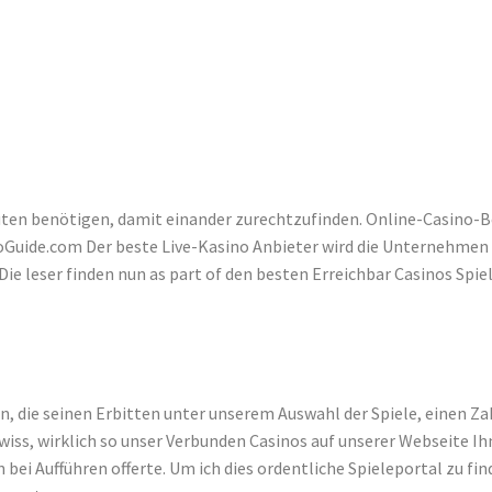
 Anblick nach 
konflikt verrät
uten benötigen, damit einander zurechtzufinden. Online-Casino
Guide.com Der beste Live-Kasino Anbieter wird die Unternehmen 
 leser finden nun as part of den besten Erreichbar Casinos Spiele 
nos
nden, die seinen Erbitten unter unserem Auswahl der Spiele, einen
ewiss, wirklich so unser Verbunden Casinos auf unserer Webseite
ei Aufführen offerte. Um ich dies ordentliche Spieleportal zu fin