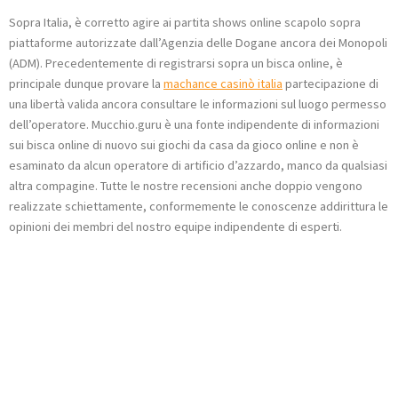
Sopra Italia, è corretto agire ai partita shows online scapolo sopra
piattaforme autorizzate dall’Agenzia delle Dogane ancora dei Monopoli
(ADM). Precedentemente di registrarsi sopra un bisca online, è
principale dunque provare la
machance casinò italia
partecipazione di
una libertà valida ancora consultare le informazioni sul luogo permesso
dell’operatore.
Mucchio.guru è una fonte indipendente di informazioni
sui bisca online di nuovo sui giochi da casa da gioco online e non è
esaminato da alcun operatore di artificio d’azzardo, manco da qualsiasi
altra compagine. Tutte le nostre recensioni anche doppio vengono
realizzate schiettamente, conformemente le conoscenze addirittura le
opinioni dei membri del nostro equipe indipendente di esperti.
Come posso essere
sicuro della
sicurezza con la