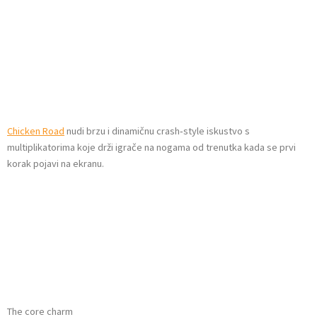
multiplikatori na
mobilnim
uređajima
Chicken Road
nudi brzu i dinamičnu crash‑style iskustvo s
multiplikatorima koje drži igrače na nogama od trenutka kada se prvi
korak pojavi na ekranu.
Zašto kratke sesije
pružaju snažan
dojam
The core charm