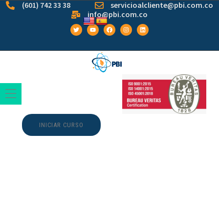
(601) 742 33 38
servicioalcliente@pbi.com.co
info@pbi.com.co
INICIAR CURSO
Recenzija igre
Chicken Road
Crash‑Style: Brzi