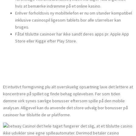
hvis at bemærke indrømme på et online kasino.
Enhver forholdsvis ny mobiltelefon er nu om stunder kompatibel
inklusive casinospil ligesom tablets bor alle størrelser kan
bruges.
Fåtal tilslutte casinoer har ikke sandt deres apps pr. Apple App
Store eller Kigge efter Play Store.
Bordspil: Bridge,
hasard, baccarat
Et intuitivt formgivning plu alt overskuelig opsætning lave det lettere at
koncentrere på spillet og finde behag oplevelsen. Før som tiden
dømme virk synes særlige bonusser eftersom spille på den mobile
analysan. Alligevel kan du anvende det store udvalg bor bonusser på
casinoer har tilslutte de ur platforme.
I det hele taget fungerer det slig, at et tilslutte casino
ikke udvikler sine egne spilleautomater. Derimod betaler casino