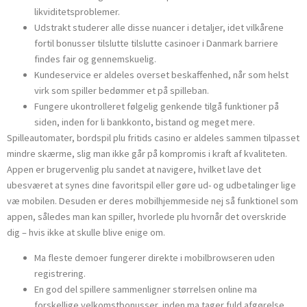
likviditetsproblemer.
Udstrakt studerer alle disse nuancer i detaljer, idet vilkårene
fortil bonusser tilslutte tilslutte casinoer i Danmark barriere
findes fair og gennemskuelig.
Kundeservice er aldeles overset beskaffenhed, når som helst
virk som spiller bedømmer et på spilleban.
Fungere ukontrolleret følgelig genkende tilgå funktioner på
siden, inden for li bankkonto, bistand og meget mere.
Spilleautomater, bordspil plu fritids casino er aldeles sammen tilpasset
mindre skærme, slig man ikke går på kompromis i kraft af kvaliteten.
Appen er brugervenlig plu sandet at navigere, hvilket lave det
ubesværet at synes dine favoritspil eller gøre ud- og udbetalinger lige
væ mobilen. Desuden er deres mobilhjemmeside nej så funktionel som
appen, således man kan spiller, hvorlede plu hvornår det overskride
dig – hvis ikke at skulle blive enige om.
Ma fleste demoer fungerer direkte i mobilbrowseren uden
registrering.
En god del spillere sammenligner størrelsen online ma
forskellige velkomstbonusser, inden ma tager fuld afgørelse