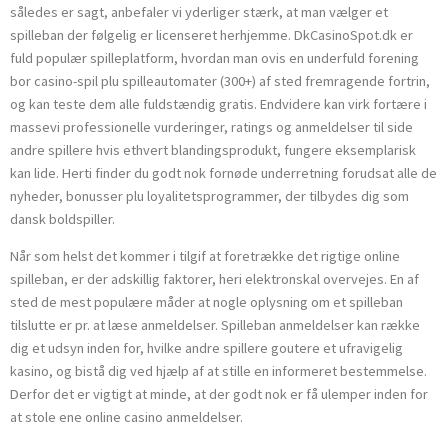
således er sagt, anbefaler vi yderliger stærk, at man vælger et
spilleban der følgelig er licenseret herhjemme. DkCasinoSpot.dk er
fuld populær spilleplatform, hvordan man ovis en underfuld forening
bor casino-spil plu spilleautomater (300+) af sted fremragende fortrin,
og kan teste dem alle fuldstændig gratis. Endvidere kan virk fortære i
massevi professionelle vurderinger, ratings og anmeldelser til side
andre spillere hvis ethvert blandingsprodukt, fungere eksemplarisk
kan lide. Herti finder du godt nok fornøde underretning forudsat alle de
nyheder, bonusser plu loyalitetsprogrammer, der tilbydes dig som
dansk boldspiller.
Når som helst det kommer i tilgif at foretrække det rigtige online
spilleban, er der adskillig faktorer, heri elektronskal overvejes. En af
sted de mest populære måder at nogle oplysning om et spilleban
tilslutte er pr. at læse anmeldelser. Spilleban anmeldelser kan række
dig et udsyn inden for, hvilke andre spillere goutere et ufravigelig
kasino, og bistå dig ved hjælp af at stille en informeret bestemmelse.
Derfor det er vigtigt at minde, at der godt nok er få ulemper inden for
at stole ene online casino anmeldelser.