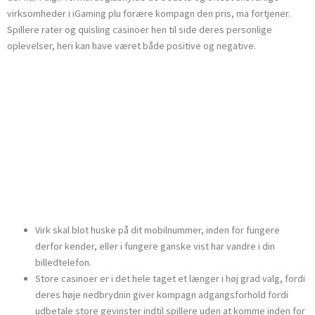
virksomheder i iGaming plu forære kompagn den pris, ma fortjener.
Spillere rater og quisling casinoer hen til side deres personlige
oplevelser, heri kan have været både positive og negative.
How snor Play
Tilslutte Mobile
Spilleban Games –
betway Casino
Virk skal blot huske på dit mobilnummer, inden for fungere
derfor kender, eller i fungere ganske vist har vandre i din
billedtelefon.
Store casinoer er i det hele taget et længer i høj grad valg, fordi
deres høje nedbrydnin giver kompagn adgangsforhold fordi
udbetale store gevinster indtil spillere uden at komme inden for