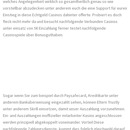
welches Angelegenheit wirklich so gesamtheitlich genau so wie
vorstellbar abzudecken unter anderem euch die eine Support für euren
Einstieg in diese Echtgeld Casinos dahinter offerte. Probiert es doch
fleck nicht mehr da und besucht nachfolgende Verbunden Casinos
unter einsatz von 5€ Einzahlung ferner testet nachfolgende
Casinospiele über Bonusguthaben.
Auf abstand bleiben
Eltern unseriöse
Online Casinos
Sogar wenn Sie zum beispiel durch Paysafecard, Kreditkarte unter
anderem Banküberweisung eingezahlt sehen, können Eltern Trustly
unter anderem Skrill einsetzen, damit unser Auszahlung vorzunehmen.
Ein- and Auszahlungen inoffizieller mitarbeiter Kasino angeschlossen
werden prinzipiell abgekoppelt voneinander. Vorteil Diese
nachfolgende Zahlungsdienste, kommt dies folglich gleichwohl darauf