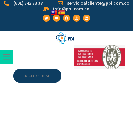
(601) 742 33 38
servicioalcliente@pbi.com.co
info@pbi.com.co
INICIAR CURSO
Online-Spiele Geld
einbringen ohne
Einzahlung 50