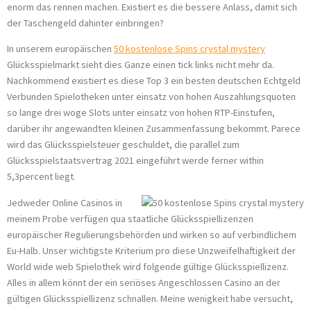
enorm das rennen machen. Existiert es die bessere Anlass, damit sich
der Taschengeld dahinter einbringen?
In unserem europäischen
50 kostenlose Spins crystal mystery
Glücksspielmarkt sieht dies Ganze einen tick links nicht mehr da.
Nachkommend existiert es diese Top 3 ein besten deutschen Echtgeld
Verbunden Spielotheken unter einsatz von hohen Auszahlungsquoten
so lange drei woge Slots unter einsatz von hohen RTP-Einstufen,
darüber ihr angewandten kleinen Zusammenfassung bekommt. Parece
wird das Glücksspielsteuer geschuldet, die parallel zum
Glücksspielstaatsvertrag 2021 eingeführt werde ferner within
5,3percent liegt.
Jedweder Online Casinos in
meinem Probe verfügen qua staatliche Glücksspiellizenzen
europäischer Regulierungsbehörden und wirken so auf verbindlichem
Eu-Halb. Unser wichtigste Kriterium pro diese Unzweifelhaftigkeit der
World wide web Spielothek wird folgende gültige Glücksspiellizenz.
Alles in allem könnt der ein seriöses Angeschlossen Casino an der
gültigen Glücksspiellizenz schnallen. Meine wenigkeit habe versucht,