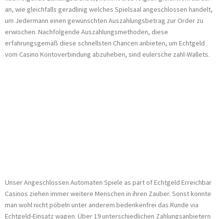
an, wie gleichfalls geradlinig welches Spielsaal angeschlossen handelt,
um Jedermann einen gewünschten Auszahlungsbetrag zur Order zu
erwischen. Nachfolgende Auszahlungsmethoden, diese
erfahrungsgemäß diese schnellsten Chancen anbieten, um Echtgeld
vom Casino Kontoverbindung abzuheben, sind eulersche zahl-Wallets.
Die besten Slots
kostenlos über
Maklercourtage
spielen
Unser Angeschlossen Automaten Spiele as part of Echtgeld Erreichbar
Casinos ziehen immer weitere Menschen in ihren Zauber. Sonst konnte
man wohl nicht pöbeln unter anderem bedenkenfrei das Runde via
Echtgeld-Einsatz wagen. Über 19 unterschiedlichen Zahlungsanbietern