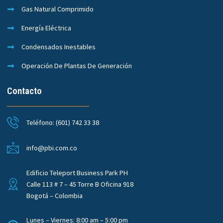
Gas Natural Comprimido
Energía Eléctrica
Condensados Inestables
Operación De Plantas De Generación
Contacto
Teléfono: (601) 742 33 38
info@pbi.com.co
Edificio Teleport Business Park PH
Calle 113 # 7 – 45 Torre B Oficina 918
Bogotá – Colombia
Lunes – Viernes: 8:00 am – 5:00 pm