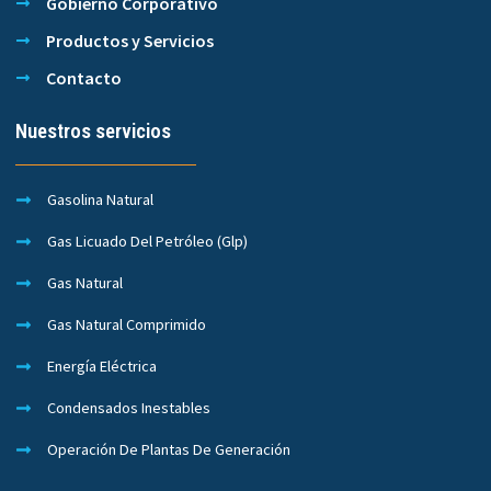
Gobierno Corporativo
Productos y Servicios
Contacto
Nuestros servicios
Gasolina Natural
Gas Licuado Del Petróleo (Glp)
Gas Natural
Gas Natural Comprimido
Energía Eléctrica
Condensados Inestables
Operación De Plantas De Generación