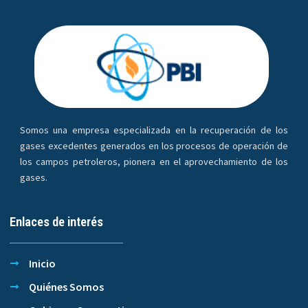
Somos una empresa especializada en la recuperación de los
gases excedentes generados en los procesos de operación de
los campos petroleros, pionera en el aprovechamiento de los
gases.
Enlaces de interés
Inicio
Quiénes Somos