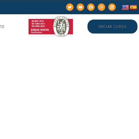
TO
INICIAR CURSO
einsatz
starburst
tel