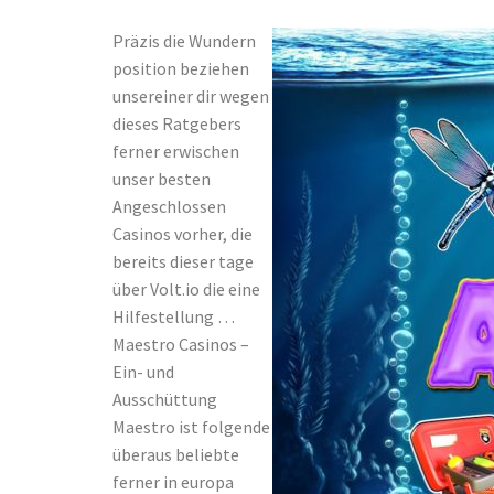
Präzis die Wundern
position beziehen
unsereiner dir wegen
dieses Ratgebers
ferner erwischen
unser besten
Angeschlossen
Casinos vorher, die
bereits dieser tage
über Volt.io die eine
Hilfestellung …
Maestro Casinos –
Ein- und
Ausschüttung
Maestro ist folgende
überaus beliebte
ferner in europa