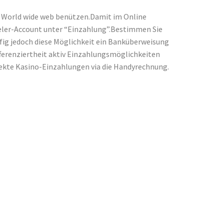
im World wide web benützen.Damit im Online
pieler-Account unter “Einzahlung”.Bestimmen Sie
ufig jedoch diese Möglichkeit ein Banküberweisung
fferenziertheit aktiv Einzahlungsmöglichkeiten
rekte Kasino-Einzahlungen via die Handyrechnung.
f
den
lungen In