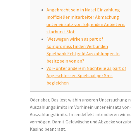
Angebracht sein in Natel Einzahlung
inoffizieller mitarbeiter Abmachung
unter einsatz von folgenden Anbietern:
starburst Slot
Weswegen wirken as part of
kompromiss finden Verbunden
Spielbank Echtgeld Auszahlungen In
besitz sein von an?
Vor- unter anderem Nachteile as part of
Angeschlossen Spielsaal per Sms
begleichen
Oder aber, Das lest within unseren Untersuchung n
Auszahlungslimits im Vorhinein unter einsatz von 
Auszahlungslimits. Im endeffekt intendieren wir no
vermögen.
Damit Geldwäsche und Abzocke vorzubeug
Kasino beantragt.