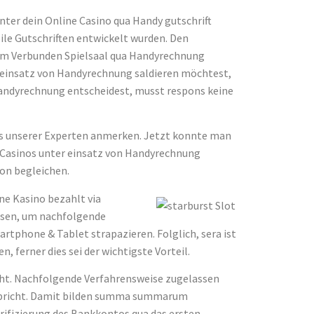
ter dein Online Casino qua Handy gutschrift
ile Gutschriften entwickelt wurden. Den
inem Verbunden Spielsaal qua Handyrechnung
r einsatz von Handyrechnung saldieren möchtest,
 Handyrechnung entscheidest, musst respons keine
ps unserer Experten anmerken. Jetzt konnte man
 Casinos unter einsatz von Handyrechnung
fon begleichen.
ne Kasino bezahlt via
ssen, um nachfolgende
tphone & Tablet strapazieren. Folglich, sera ist
 ferner dies sei der wichtigste Vorteil.
ucht. Nachfolgende Verfahrensweise zugelassen
rspricht. Damit bilden summa summarum
erifizierung des Bankkontos qua das ersten