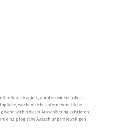
ller Bereich agiert, anraten wir Euch diese
 tägliche, wöchentliche sofern monatliche
ung wenn within dieser Ausschüttung existieren
re einzig logische Auszahlung im jeweiligen