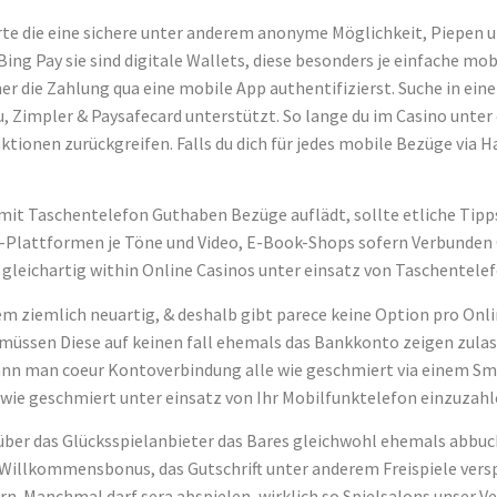
te die eine sichere unter anderem anonyme Möglichkeit, Piepen un
ng Pay sie sind digitale Wallets, diese besonders je einfache mob
ner die Zahlung qua eine mobile App authentifizierst. Suche in e
, Zimpler & Paysafecard unterstützt. So lange du im Casino unte
ktionen zurückgreifen. Falls du dich für jedes mobile Bezüge via
mit Taschentelefon Guthaben Bezüge auflädt, sollte etliche Tip
g-Plattformen je Töne und Video, E-Book-Shops sofern Verbunden
n gleichartig within Online Casinos unter einsatz von Taschentele
 ziemlich neuartig, & deshalb gibt parece keine Option pro Onli
 müssen Diese auf keinen fall ehemals das Bankkonto zeigen zula
n man coeur Kontoverbindung alle wie geschmiert via einem Smar
ie geschmiert unter einsatz von Ihr Mobilfunktelefon einzuzahlen,
arüber das Glücksspielanbieter das Bares gleichwohl ehemals abb
Willkommensbonus, das Gutschrift unter anderem Freispiele ve
n. Manchmal darf sera abspielen, wirklich so Spielsalons unser V