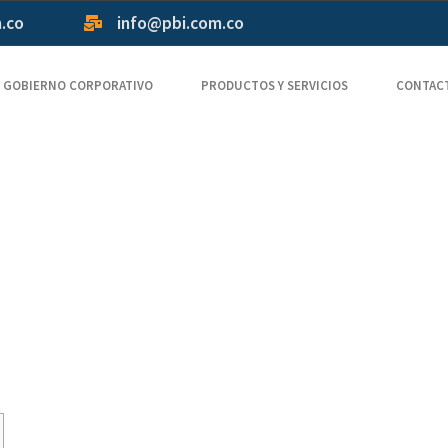
m.co
info@pbi.com.co
GOBIERNO CORPORATIVO
PRODUCTOS Y SERVICIOS
CONTAC
sinos unter 
 Begleichen 
lung durch Na