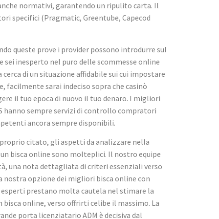
anche normativi, garantendo un ripulito carta. Il
ttori specifici (Pragmatic, Greentube, Capecod
ndo queste prove i provider possono introdurre sul
 Se sei inesperto nel puro delle scommesse online
a cerca di un situazione affidabile sui cui impostare
e, facilmente sarai indeciso sopra che casinò
ere il tuo epoca di nuovo il tuo denaro. I migliori
 hanno sempre servizi di controllo compratori
petenti ancora sempre disponibili.
roprio citato, gli aspetti da analizzare nella
 un bisca online sono molteplici. Il nostro equipe
tà, una nota dettagliata di criteri essenziali verso
la nostra opzione dei migliori bisca online con
ri esperti prestano molta cautela nel stimare la
n bisca online, verso offrirti celibe il massimo. La
rande porta licenziatario ADM è decisiva dal