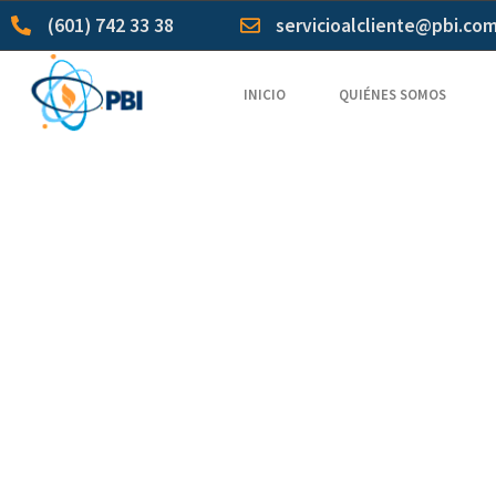
(601) 742 33 38
servicioalcliente@pbi.co
INICIO
QUIÉNES SOMOS
Migliori P
bonus di 
nei Casa 
Criptovalu