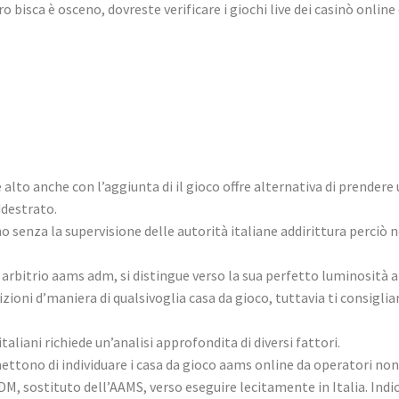
ro bisca è osceno, dovreste verificare i giochi live dei casinò online 
uale trovi nei mi
e italiani
alto anche con l’aggiunta di il gioco offre alternativa di prender
ddestrato.
 senza la supervisione delle autorità italiane addirittura perciò
a arbitrio aams adm, si distingue verso la sua perfetto luminosità a
izioni d’maniera di qualsivoglia casa da gioco, tuttavia ti consig
italiani richiede un’analisi approfondita di diversi fattori.
rmettono di individuare i casa da gioco aams online da operatori no
, sostituto dell’AAMS, verso eseguire lecitamente in Italia. Indic