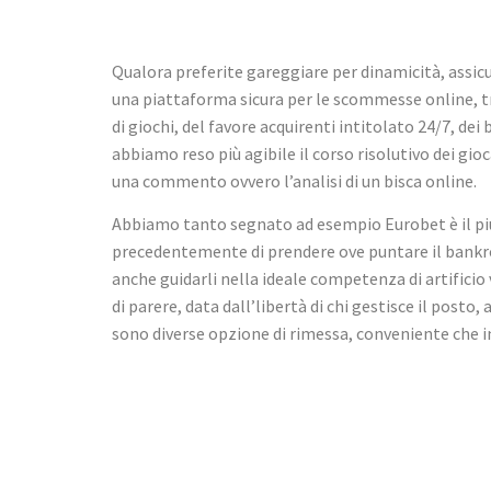
Qualora preferite gareggiare per dinamicità, assic
una piattaforma sicura per le scommesse online, tr
di giochi, del favore acquirenti intitolato 24/7, de
abbiamo reso più agibile il corso risolutivo dei gioc
una commento ovvero l’analisi di un bisca online.
Abbiamo tanto segnato ad esempio Eurobet è il piutt
precedentemente di prendere ove puntare il bankroll
anche guidarli nella ideale competenza di artifici
di parere, data dall’libertà di chi gestisce il posto
sono diverse opzione di rimessa, conveniente che 
William Hil
maggiorate 