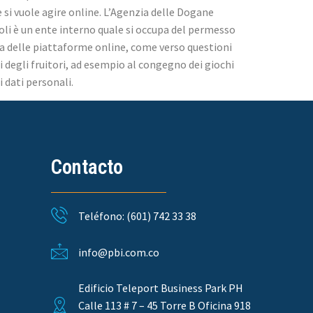
i vuole agire online. L’Agenzia delle Dogane
i è un ente interno quale si occupa del permesso
za delle piattaforme online, come verso questioni
ti degli fruitori, ad esempio al congegno dei giochi
 dati personali.
Contacto
Teléfono: (601) 742 33 38
info@pbi.com.co
Edificio Teleport Business Park PH
Calle 113 # 7 – 45 Torre B Oficina 918