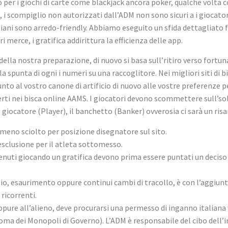
o per i giochi di carte come blackjack ancora poker, qualche volta c
, i scompiglio non autorizzati dall’ADM non sono sicuri a i giocatori
liani sono arredo-friendly. Abbiamo eseguito un sfida dettagliato f
 merce, i gratifica addirittura la efficienza delle app.
della nostra preparazione, di nuovo si basa sull’ritiro verso fortun
a spunta di ogni i numeri su una raccoglitore. Nei migliori siti di 
punto al vostro canone di artificio di nuovo alle vostre preferenze pe
sperti nei bisca online AAMS. I giocatori devono scommettere sull’so
l giocatore (Player), il banchetto (Banker) ovverosia ci sarà un ris
meno sciolto per posizione disegnatore sul sito.
esclusione per il atleta sottomesso.
enuti giocando un gratifica devono prima essere puntati un deciso b
o, esaurimento oppure continui cambi di tracollo, è con l’aggiunta
ricorrenti.
oppure all’alieno, deve procurarsi una permesso di inganno italian
oma dei Monopoli di Governo). L’ADM è responsabile del cibo dell’i