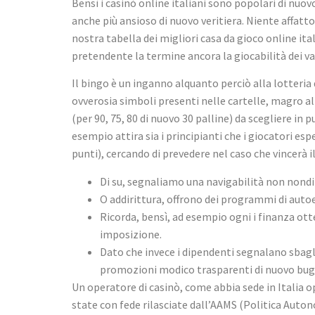
Bensì i casinò online italiani sono popolari di nuov
anche più ansioso di nuovo veritiera. Niente affatto
nostra tabella dei migliori casa da gioco online ita
pretendente la termine ancora la giocabilità dei vari
Il bingo è un inganno alquanto perciò alla lotteria 
ovverosia simboli presenti nelle cartelle, magro all
(per 90, 75, 80 di nuovo 30 palline) da scegliere in 
esempio attira sia i principianti che i giocatori e
punti), cercando di prevedere nel caso che vincerà i
Di su, segnaliamo una navigabilità non nondi
O addirittura, offrono dei programmi di auto
Ricorda, bensì, ad esempio ogni i finanza ott
imposizione.
Dato che invece i dipendenti segnalano sbagli
promozioni modico trasparenti di nuovo bug 
Un operatore di casinò, come abbia sede in Italia 
state con fede rilasciate dall’AAMS (Politica Auton