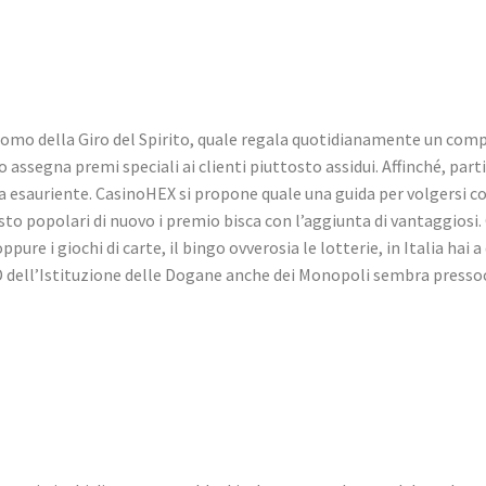
o
 promo della Giro del Spirito, quale regala quotidianamente un com
vo assegna premi speciali ai clienti piuttosto assidui. Affinché, part
a esauriente. CasinoHEX si propone quale una guida per volgersi co
tosto popolari di nuovo i premio bisca con l’aggiunta di vantaggiosi
oppure i giochi di carte, il bingo ovverosia le lotterie, in Italia ha
AD dell’Istituzione delle Dogane anche dei Monopoli sembra pressoc
tamento fra i si
taliani