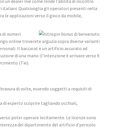
on un dealer live come rende l’abilità di incontro
 italiani. Qualsivoglia gli operatori presenti nella
ra le applicazioni verso il gioco da mobile,
a di numeri
bingo online troverete arguzia sopra diverse varianti
rsonali. Il baccarat è un artificio accurato ad
luzione di una mano (l’intenzione è arrivare verso 9
arcimento (Tie).
ravura di volte, essendo soggetti a requisiti di
 di esperto scoprire tagliando occhiali,
a verso poter operare lecitamente. Le licenze sono
nterezza del dipartimento del artificio d’pericolo