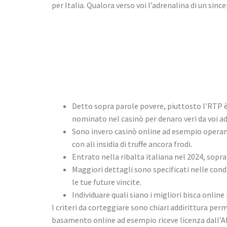
per Italia. Qualora verso voi l’adrenalina di un since
I gratifica q
casino onlin
Detto sopra parole povere, piuttosto l’RTP è 
nominato nel casinò per denaro veri da voi a
Sono invero casinò online ad esempio operano
con ali insidia di truffe ancora frodi.
Entrato nella ribalta italiana nel 2024, sopr
Maggiori dettagli sono specificati nelle cond
le tue future vincite.
Individuare quali siano i migliori bisca online 
I criteri da corteggiare sono chiari addirittura pe
basamento online ad esempio riceve licenza dall’ADM