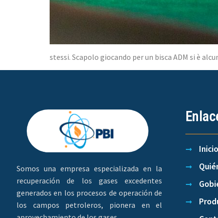
stessi. Scapolo giocando per un bisca ADM si è alcun
Enlac
Inici
Quié
Somos una empresa especializada en la
recuperación de los gases excedentes
Gobi
generados en los procesos de operación de
Produ
los campos petroleros, pionera en el
aprovechamiento de los gases.