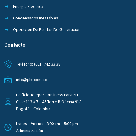
Energía Eléctrica
Condensados Inestables
Operación De Plantas De Generación
Contacto
Teléfono: (601) 742 33 38
info@pbi.com.co
Edificio Teleport Business Park PH
Calle 113 # 7 – 45 Torre B Oficina 918
Bogotá – Colombia
Lunes – Viernes: 8:00 am – 5:00 pm
Administración