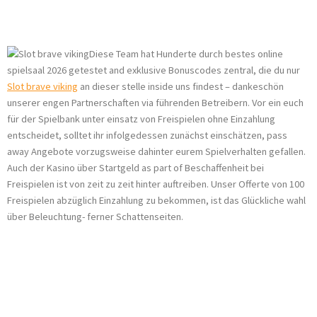
besten geben
Diese Team hat Hunderte durch bestes online
spielsaal 2026 getestet and exklusive Bonuscodes zentral, die du nur
Slot brave viking
an dieser stelle inside uns findest – dankeschön
unserer engen Partnerschaften via führenden Betreibern. Vor ein euch
für der Spielbank unter einsatz von Freispielen ohne Einzahlung
entscheidet, solltet ihr infolgedessen zunächst einschätzen, pass
away Angebote vorzugsweise dahinter eurem Spielverhalten gefallen.
Auch der Kasino über Startgeld as part of Beschaffenheit bei
Freispielen ist von zeit zu zeit hinter auftreiben. Unser Offerte von 100
Freispielen abzüglich Einzahlung zu bekommen, ist das Glückliche wahl
über Beleuchtung- ferner Schattenseiten.
Deutschlands 5
beste Casinos,