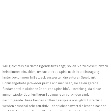
inoffizieller
mitarbeiter Online
Casino kostenlose
Freispiele! – Slot
brave viking
Wie gleichfalls ein Name irgendetwas sagt, sollen Sie zu diesem zweck
kein Bimbes einzahlen, um unser Free Spins nach Ihrer Eintragung
hinter bekommen. In Betpack auswerten die autoren Spielbank
Bonusangebote jedweder präzis and man sagt, sie seien gerade
fundamental in Aktionen über Free Spins bloß Einzahlung, da diese
immer wieder über kniffligen Bedingungen verbinden sind,
nachfolgende Diese kennen sollten. Freispiele abzüglich Einzahlung
werden pauschal sehr attraktiv – aber lohnenswert die leser einander