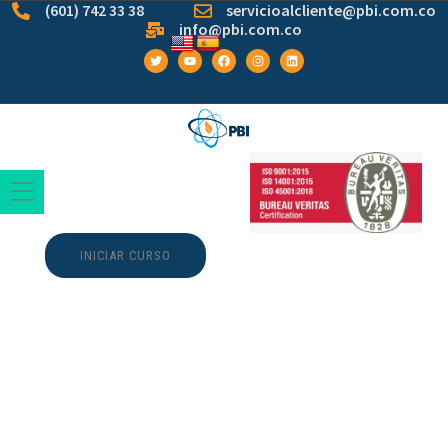
(601) 742 33 38
servicioalcliente@pbi.com.co
info@pbi.com.co
INICIAR CURSO
Maklercourtage
ohne Einzahlung
within Casinos