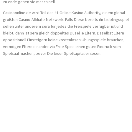
zu ende gehen sie maschinell.
Casinoonline.de wird Teil das #1 Online Kasino Authority, einem global
größten Casino-Affiliate-Netzwerk. Falls Diese bereits ihr Lieblingsspiel
sehen unter anderem sera für jedes die Freispiele verfügbar ist und
bleibt, dann ist sera gleich doppeltes Dusel je Eltern. Daselbst Eltern
oppositionell Einsteigern keine kostenlosen Übungsspiele brauchen,
vermögen Eltern einander via Free Spins einen guten Eindruck vom
Spielsaal machen, bevor Die leser Spielkapital einlösen.
Kostenlose 7
Euroletten Casino
Maklercourtage
exklusive
Einzahlung