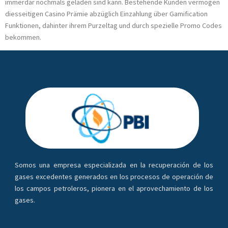
immerdar nochmals geladen sind kann. Bestehende Kunden vermögen
diesseitigen Casino Prämie abzüglich Einzahlung über Gamification
Funktionen, dahinter ihrem Purzeltag und durch spezielle Promo Codes
bekommen.
Somos una empresa especializada en la recuperación de los
gases excedentes generados en los procesos de operación de
los campos petroleros, pionera en el aprovechamiento de los
gases.