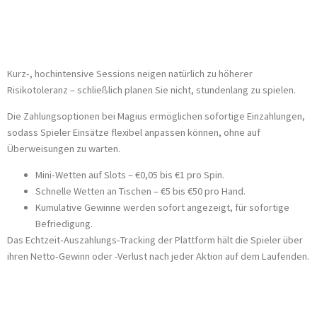
Handumdrehen
Kurz‑, hochintensive Sessions neigen natürlich zu höherer
Risikotoleranz – schließlich planen Sie nicht, stundenlang zu spielen.
Die Zahlungsoptionen bei Magius ermöglichen sofortige Einzahlungen,
sodass Spieler Einsätze flexibel anpassen können, ohne auf
Überweisungen zu warten.
Mini‑Wetten auf Slots – €0,05 bis €1 pro Spin.
Schnelle Wetten an Tischen – €5 bis €50 pro Hand.
Kumulative Gewinne werden sofort angezeigt, für sofortige
Befriedigung.
Das Echtzeit‑Auszahlungs‑Tracking der Plattform hält die Spieler über
ihren Netto‑Gewinn oder -Verlust nach jeder Aktion auf dem Laufenden.
5.