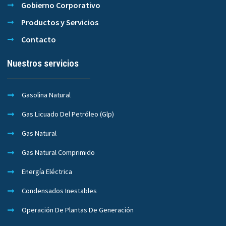
Gobierno Corporativo
Productos y Servicios
Contacto
Nuestros servicios
Gasolina Natural
Gas Licuado Del Petróleo (Glp)
Gas Natural
Gas Natural Comprimido
Energía Eléctrica
Condensados Inestables
Operación De Plantas De Generación