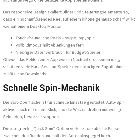
auch unterwegs ohne dedizierte App spielen können.
Das responsive Design skaliert Bilder und Steuerungselemente so,
dass ein hochauflösendes Reel auf einem iPhone genauso scharf wirkt
wie auf einem Desktop-Monitor.
Touch‑freundliche Reels – swipe, tap, spin.
Vollbildmodus hält Ablenkungen fern.
Niedriger Datenverbrauch für Budget‑Spieler.
Obwohl das Fehlen einer App wie ein Nachteil erscheinen mag,
schätzen viele Kurz‑Session‑Spieler den sofortigen Zugriff ohne
zusätzliche Downloads.
Schnelle Spin‑Mechanik
Die Slot‑Oberfläche ist für schnelle Einsätze gestaltet: Auto‑Spin
aktiviert sich mit einem Klick, und die Walzen drehen nur wenige
Sekunden, bevor sie stoppen.
Die integrierte „Quick Spin“-Option verkürzt die übliche Pause
zwischen den Runden und hält den Adrenalinspiegel hoch.