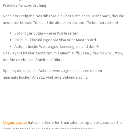
Kreditkartenüberprüfung.
Nach der Freigabe begrüßt Sie ein übersichtliches Dashboard, das die
neuesten heißen Titel und die aktuellen Jackpot‑Ticker hervorhebt.
Sofortiger Login – keine Wartezeiten.
Ein-Klick‑Einzahlungen via Visa oder Mastercard.
Automatische Währungs­erkennung anhand der IP.
Das Layout ist klar gestaltet, mit einem auffälligen „Play Now“-Button,
der Sie direkt zum Spielraum führt.
Spieler, die schnelle Action bevorzugen, schätzen diesen
minimalistischen Ansatz, weil jede Sekunde zählt.
2. Mobile‑Friendly
Edge
Magius casino
hat seine Seite für Smartphones optimiert, sodass Sie