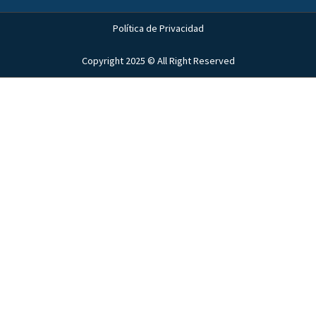
Política de Privacidad
Copyright 2025 © All Right Reserved