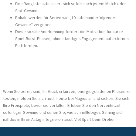
Eine Rangliste aktualisiert sich sofort nach jedem Match oder
Slot‑Gewinn.
Pokale werden für Serien wie „10 aufeinanderfolgende
Gewinne“ vergeben.
Diese soziale Anerkennung fördert die Motivation für kurze
Spiel‑Burst‑Phasen, ohne ständiges Engagement auf externen
Plattformen.
Hol dir 200
Freispiele!
Wenn Sie bereit sind, Ihr Glück in kurzen, energiegeladenen Phasen zu
testen, melden Sie sich noch heute bei Magius an und sichern Sie sich
Ihre Freispiele, bevor sie verfallen. Erleben Sie den Nervenkitzel
sofortiger Gewinne und sehen Sie, wie schnelllebiges Gaming sich
nahtlos in Ihren Alltag integrieren lässt. Viel Spaß beim Drehen!