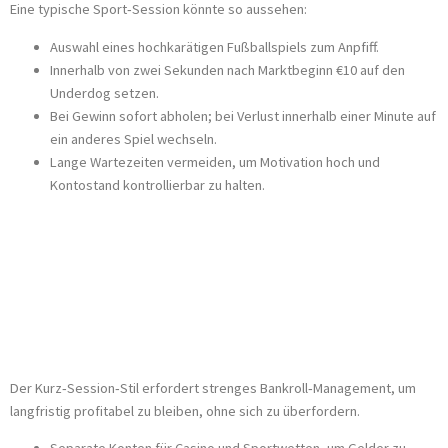
Eine typische Sport‑Session könnte so aussehen:
Auswahl eines hochkarätigen Fußballspiels zum Anpfiff.
Innerhalb von zwei Sekunden nach Marktbeginn €10 auf den
Underdog setzen.
Bei Gewinn sofort abholen; bei Verlust innerhalb einer Minute auf
ein anderes Spiel wechseln.
Lange Wartezeiten vermeiden, um Motivation hoch und
Kontostand kontrollierbar zu halten.
8.
Bankroll‑Manageme
unterwegs
Der Kurz‑Session‑Stil erfordert strenges Bankroll‑Management, um
langfristig profitabel zu bleiben, ohne sich zu überfordern.
Separate Konten für Casino und Sportwetten, um Gelder zu