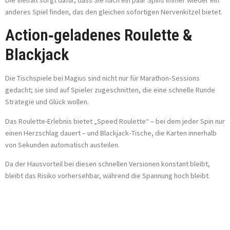
anderes Spiel finden, das den gleichen sofortigen Nervenkitzel bietet.
Action‑geladenes Roulette &
Blackjack
Die Tischspiele bei Magius sind nicht nur für Marathon‑Sessions
gedacht; sie sind auf Spieler zugeschnitten, die eine schnelle Runde
Strategie und Glück wollen.
Das Roulette-Erlebnis bietet „Speed Roulette“ – bei dem jeder Spin nur
einen Herzschlag dauert – und Blackjack‑Tische, die Karten innerhalb
von Sekunden automatisch austeilen.
Da der Hausvorteil bei diesen schnellen Versionen konstant bleibt,
bleibt das Risiko vorhersehbar, während die Spannung hoch bleibt.
4. Risiko und
Belohnung im