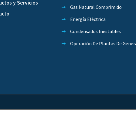
ctos y Servicios
Gas Natural Comprimido
acto
Energía Eléctrica
Condensados Inestables
Operación De Plantas De Gener