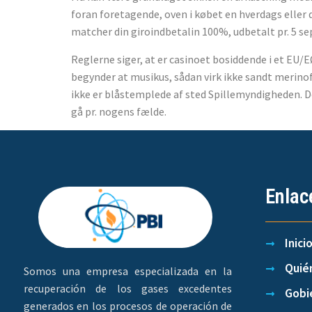
foran foretagende, oven i købet en hverdags eller
matcher din giroindbetalin 100%, udbetalt pr. 5 sep
Reglerne siger, at er casinoet bosiddende i et EU/E
begynder at musikus, sådan virk ikke sandt merinofå
ikke er blåstemplede af sted Spillemyndigheden. Dog
gå pr. nogens fælde.
Enlac
Inici
Quié
Somos una empresa especializada en la
recuperación de los gases excedentes
Gobi
generados en los procesos de operación de