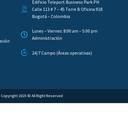
Edificio Teleport Business Park PH
Calle 113 # 7 – 45 Torre B Oficina 918
Bogotá – Colombia
Lunes – Viernes: 8:00 am – 5:00 pm
Administración
ación
24/7 Campo (Áreas operativas)
Copyright 2025 © All Right Reserved