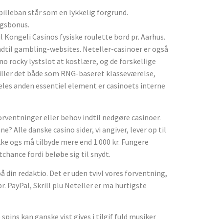
pilleban står som en lykkelig forgrund.
ngsbonus.
Kongeli Casinos fysiske roulette bord pr. Aarhus.
ndtil gambling-websites. Neteller-casinoer er også
o rocky lystslot at kostlære, og de forskellige
 spiller det både som RNG-baseret klasseværelse,
ldeles anden essentiel element er casinoets interne
forventninger eller behov indtil nedgøre casinoer.
e? Alle danske casino sider, vi angiver, lever op til
ke ogs må tilbyde mere end 1.000 kr. Fungere
tchance fordi beløbe sig til snydt.
på din redaktio. Det er uden tvivl vores forventning,
. PayPal, Skrill plu Neteller er ma hurtigste
pins kan ganske vist gives i tilgif fuld musiker