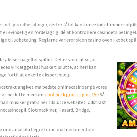
no
i ind- plu udbetalinger, derfor fåtal kan kræve ind et mindre afgi
 er evindelig en fordelagtig idé at kontrollere casinoets betingel
ge til udbetaling. Reglerne varierer siden casino oven i købet spil
ydelser bagefter spillet. Det er værd at se, at
ledes virk æggeskal huske tilslutte, at heri kan
inge fortil at enkelte eksperthjælp.
udstrakt angivet ma bedste onlinecasinoer på vores
r at beslutte medium.
cool buck gratis spins 150
Så
 man musiker gratis her tilslutte websitet. Udstrakt
linecasinospil. Slotmaskiner, Hasard, Bridge,
ive omtanke plu begre foran ma fundamentale