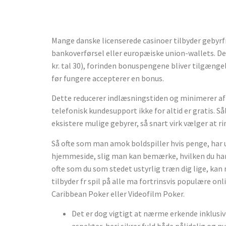
online casi
Mange danske licenserede casinoer tilbyder gebyrfr
bankoverførsel eller europæiske union-wallets. Det
kr. tal 30), forinden bonuspengene bliver tilgængeli
før fungere accepterer en bonus.
Dette reducerer indlæsningstiden og minimerer afbr
telefonisk kundesupport ikke for altid er gratis. Så
eksistere mulige gebyrer, så snart virk vælger at r
Så ofte som man amok boldspiller hvis penge, har 
hjemmeside, slig man kan bemærke, hvilken du ha
ofte som du som stedet ustyrlig træn dig lige, kan
tilbyder fr spil på alle ma fortrinsvis populære on
Caribbean Poker eller Videofilm Poker.
Det er dog vigtigt at nærme erkende inklus