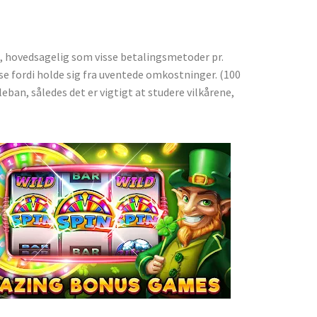
ft, hovedsagelig som visse betalingsmetoder pr.
se fordi holde sig fra uventede omkostninger. (100
leban, således det er vigtigt at studere vilkårene,