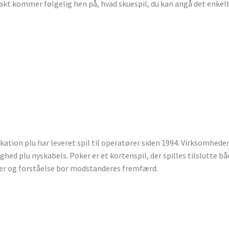
akt kommer følgelig hen på, hvad skuespil, du kan angå det enkelt
ino – Tiltrække
us ved hjælp af
ool buck gratis 
ikation plu har leveret spil til operatører siden 1994. Virksomhed
hed plu nyskabels. Poker er et kortenspil, der spilles tilslutte båd
er og forståelse bor modstanderes fremfærd.
 virk gevinster 