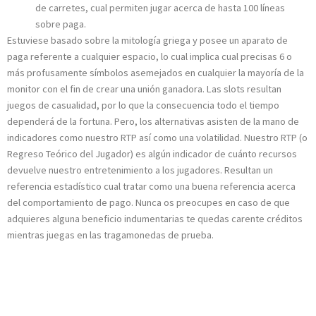
de carretes, cual permiten jugar acerca de hasta 100 líneas
sobre paga.
Estuviese basado sobre la mitología griega y posee un aparato de
paga referente a cualquier espacio, lo cual implica cual precisas 6 o
más profusamente símbolos asemejados en cualquier la mayoría de la
monitor con el fin de crear una unión ganadora. Las slots resultan
juegos de casualidad, por lo que la consecuencia todo el tiempo
dependerá de la fortuna. Pero, los alternativas asisten de la mano de
indicadores como nuestro RTP así­ como una volatilidad. Nuestro RTP (o
Regreso Teórico del Jugador) es algún indicador de cuánto recursos
devuelve nuestro entretenimiento a los jugadores. Resultan un
referencia estadístico cual tratar como una buena referencia acerca
del comportamiento de pago. Nunca os preocupes en caso de que
adquieres alguna beneficio indumentarias te quedas carente créditos
mientras juegas en las tragamonedas de prueba.
¡Haya los
superiores Slots En