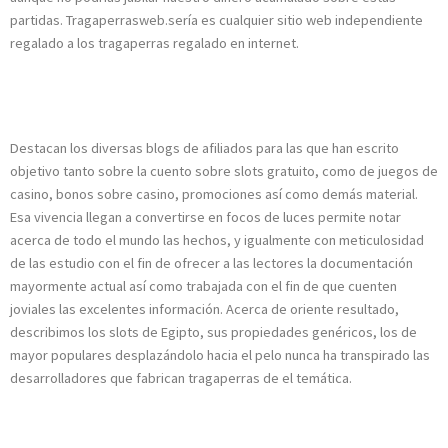
partidas. Tragaperrasweb.serí­a es cualquier sitio web independiente
regalado a los tragaperras regalado en internet.
Líneas de accésit
Destacan los diversas blogs de afiliados para las que han escrito
objetivo tanto sobre la cuento sobre slots gratuito, como de juegos de
casino, bonos sobre casino, promociones así­ como demás material.
Esa vivencia llegan a convertirse en focos de luces permite notar
acerca de todo el mundo las hechos, y igualmente con meticulosidad
de las estudio con el fin de ofrecer a las lectores la documentación
mayormente actual así­ como trabajada con el fin de que cuenten
joviales las excelentes información. Acerca de oriente resultado,
describimos los slots de Egipto, sus propiedades genéricos, los de
mayor populares desplazándolo hacia el pelo nunca ha transpirado las
desarrolladores que fabrican tragaperras de el temática.
Nye Casinoer inden