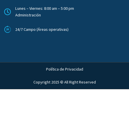
Lunes – Viernes: 8:00 am – 5:00 pm
Administración
24/7 Campo (Áreas operativas)
Política de Privacidad
Copyright 2025 © All Right Reserved