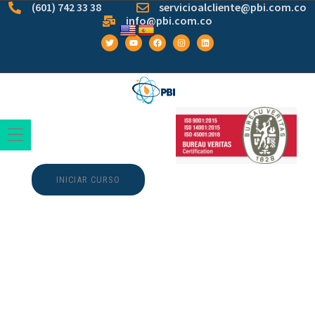
(601) 742 33 38
servicioalcliente@pbi.com.co
info@pbi.com.co
INICIAR CURSO
M�quinas
Tragamonedas
Online Gratuito