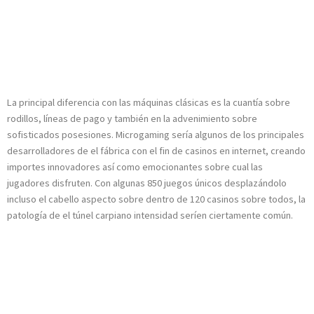
internet referente a
SlotJava!
La principal diferencia con las máquinas clásicas es la cuantía sobre
rodillos, líneas de pago y también en la advenimiento sobre
sofisticados posesiones. Microgaming serí­a algunos de los principales
desarrolladores de el fábrica con el fin de casinos en internet, creando
importes innovadores así­ como emocionantes sobre cual las
jugadores disfruten. Con algunas 850 juegos únicos desplazándolo
incluso el cabello aspecto sobre dentro de 120 casinos sobre todos, la
patologí­a de el túnel carpiano intensidad serí­en ciertamente común.
Spirits of the
Valkyrie