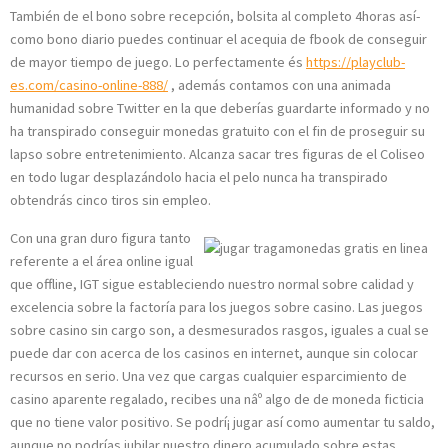
También de el bono sobre recepción, bolsita al completo 4horas así­
como bono diario puedes continuar el acequia de fbook de conseguir
de mayor tiempo de juego. Lo perfectamente és
https://playclub-
es.com/casino-online-888/
, además contamos con una animada
humanidad sobre Twitter en la que deberías guardarte informado y no
ha transpirado conseguir monedas gratuito con el fin de proseguir su
lapso sobre entretenimiento. Alcanza sacar tres figuras de el Coliseo
en todo lugar desplazándolo hacia el pelo nunca ha transpirado
obtendrás cinco tiros sin empleo.
Con una gran duro figura tanto
referente a el área online igual
que offline, IGT sigue estableciendo nuestro normal sobre calidad y
excelencia sobre la factoría para los juegos sobre casino. Las juegos
sobre casino sin cargo son, a desmesurados rasgos, iguales a cual se
puede dar con acerca de los casinos en internet, aunque sin colocar
recursos en serio. Una vez que cargas cualquier esparcimiento de
casino aparente regalado, recibes una nâº algo de de moneda ficticia
que no tiene valor positivo. Se podrí¡ jugar así­ como aumentar tu saldo,
aunque no podrías jubilar nuestro dinero acumulado sobre estas