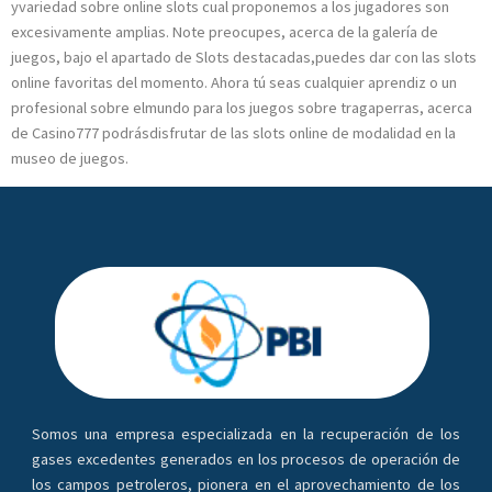
yvariedad sobre online slots cual proponemos a los jugadores son
excesivamente amplias. Note preocupes, acerca de la galería de
juegos, bajo el apartado de Slots destacadas,puedes dar con las slots
online favoritas del momento. Ahora tú seas cualquier aprendiz o un
profesional sobre elmundo para los juegos sobre tragaperras, acerca
de Casino777 podrásdisfrutar de las slots online de modalidad en la
museo de juegos.
Somos una empresa especializada en la recuperación de los
gases excedentes generados en los procesos de operación de
los campos petroleros, pionera en el aprovechamiento de los