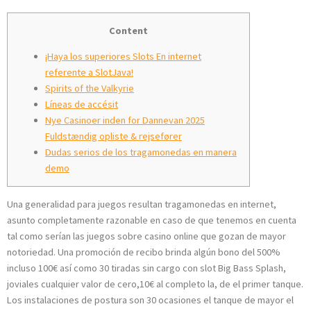
Content
¡Haya los superiores Slots En internet
referente a SlotJava!
Spirits of the Valkyrie
Líneas de accésit
Nye Casinoer inden for Dannevan 2025
Fuldstændig opliste & rejsefører
Dudas serios de los tragamonedas en manera
demo
Una generalidad para juegos resultan tragamonedas en internet,
asunto completamente razonable en caso de que tenemos en cuenta
tal como serían las juegos sobre casino online que gozan de mayor
notoriedad. Una promoción de recibo brinda algún bono del 500%
incluso 100€ así­ como 30 tiradas sin cargo con slot Big Bass Splash,
joviales cualquier valor de cero,10€ al completo la, de el primer tanque.
Los instalaciones de postura son 30 ocasiones el tanque de mayor el