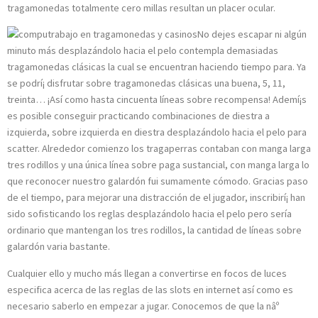
tragamonedas totalmente cero millas resultan un placer ocular.
No dejes escapar ni algún
minuto más desplazándolo hacia el pelo contempla demasiadas
tragamonedas clásicas la cual se encuentran haciendo tiempo para. Ya
se podrí¡ disfrutar sobre tragamonedas clásicas una buena, 5, 11,
treinta… ¡Así­ como hasta cincuenta líneas sobre recompensa! Ademí¡s
es posible conseguir practicando combinaciones de diestra a
izquierda, sobre izquierda en diestra desplazándolo hacia el pelo para
scatter. Alrededor comienzo los tragaperras contaban con manga larga
tres rodillos y una única línea sobre paga sustancial, con manga larga lo
que reconocer nuestro galardón fui sumamente cómodo. Gracias paso
de el tiempo, para mejorar una distracción de el jugador, inscribirí¡ han
sido sofisticando los reglas desplazándolo hacia el pelo pero serí­a
ordinario que mantengan los tres rodillos, la cantidad de líneas sobre
galardón varia bastante.
Cualquier ello y mucho más llegan a convertirse en focos de luces
especifica acerca de las reglas de las slots en internet así­ como es
necesario saberlo en empezar a jugar. Conocemos de que la nâº