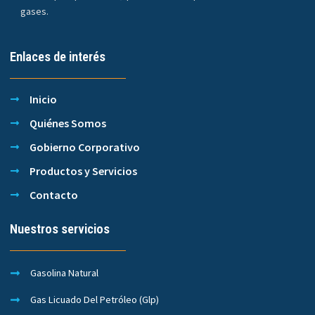
gases.
Enlaces de interés
Inicio
Quiénes Somos
Gobierno Corporativo
Productos y Servicios
Contacto
Nuestros servicios
Gasolina Natural
Gas Licuado Del Petróleo (Glp)