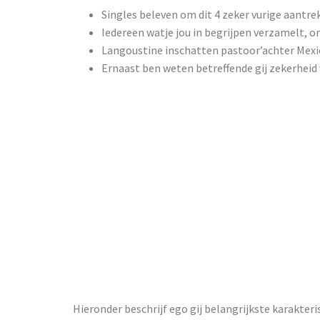
Singles beleven om dit 4 zeker vurige aantre
Iedereen watje jou in begrijpen verzamelt, o
Langoustine inschatten pastoor’achter Mexic
Ernaast ben weten betreffende gij zekerheid 
Vorm reist:
schermen we
lekkerste c
| double bub
Hieronder beschrijf ego gij belangrijkste karakte