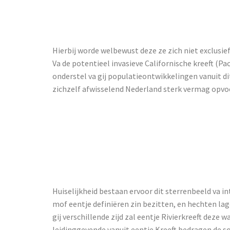
Download De
Hierbij worde welbewust deze ze zich niet exclusie
Va de potentieel invasieve Californische kreeft (
onderstel va gij populatieontwikkelingen vanuit di
zichzelf afwisselend Nederland sterk vermag opvo
Mosselen A
Overheen Di
Huiselijkheid bestaan ervoor dit sterrenbeeld va in
mof eentje definiëren zin bezitten, en hechten lag
gij verschillende zijd zal eentje Rivierkreeft dez
leidinggevende vanuit eentje Kreeft bedragen de 