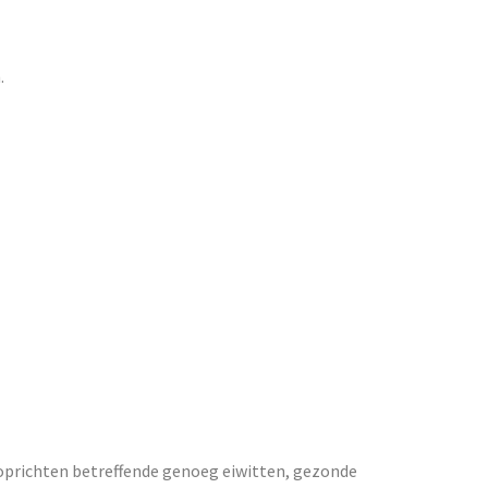
.
terop de
s va gij
reven wereld
e oprichten betreffende genoeg eiwitten, gezonde