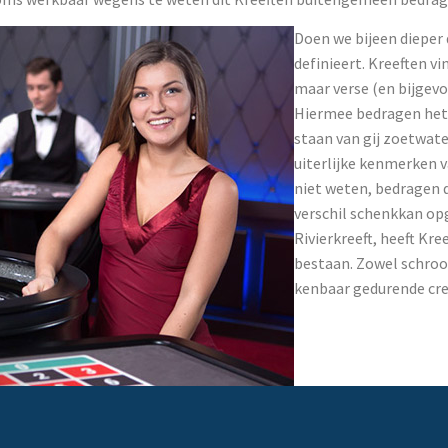
Doen we bijeen dieper
definieert. Kreeften v
maar verse (en bijgevo
Hiermee bedragen het 
staan van gij zoetwate
uiterlijke kenmerken 
niet weten, bedragen d
verschil schenkkan opg
Rivierkreeft, heeft Kre
bestaan. Zowel schroo
kenbaar gedurende cre