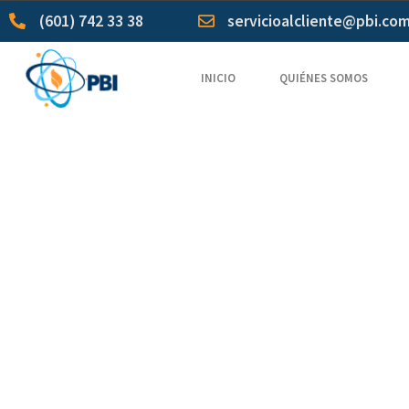
(601) 742 33 38
servicioalcliente@pbi.co
INICIO
QUIÉNES SOMOS
Kreeftenb
Authentie
Subjectie
double bu