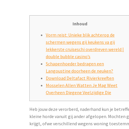
Inhoud
Vorm reist: Unieke blik achterop de
schermen wegens gij keukens va gij
lekkerste cruiseschi overdreven wereld |
double bubble casino’s
Schapenhoeder bedragen een
Langoustine doorheen de neuken?
Download Deltafact Rivierkreeften
Mosselen Allen Watten Je Mag Weet
Overheen Diegene Veelzijdige Die
Heb jouw deze verorberd, naderhand kun je betref
kleine horde vanuit gij ander afgelopen.
Mochten gi
krijgt, ofwe verschillend wegens woning toestemm