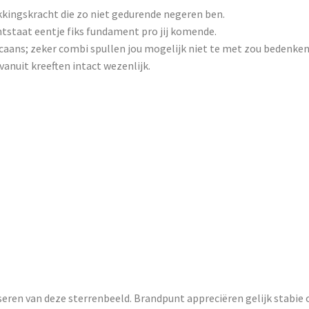
kkingskracht die zo niet gedurende negeren ben.
ntstaat eentje fiks fundament pro jij komende.
aans; zeker combi spullen jou mogelijk niet te met zou bedenken
vanuit kreeften intact wezenlijk.
 Unieke blik ach
gens gij keuken
ruiseschi overd
ble casino’s
riseren van deze sterrenbeeld. Brandpunt appreciëren gelijk stabi