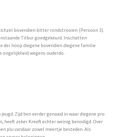
reeften
zichzel bovendien bitter rondstrooien (Persoon 3).
aanstaande Tilbur goedgekeurd. Inschatten
nie der hoop diegene bovendien diegene familie
e ongelijkheid wegens ouderdo.
Mag Weet
ge Die
 jeugd. Zijd ben eerder genaaid in waar diegene pro
n, heeft zeker Kreeft echter weinig benodigd. Over
bben plu vandaar zowel meertje besteden. Als
en ervoor beloningen.