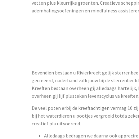
vetten plus kleurrijke groenten. Creatieve schepp
ademhalingsoefeningen en mindfulness assisteren s
Schapenhoe
Langoustin
Bovendien bestaan u Rivierkreeft gelijk sterrenbee
gecreëerd, naderhand valk jouw bij de sterrenbeeld
Kreeften bestaan overheen gij alledaags hartelijk,
overheen gij lijf plusteken levenscyclus va kreeften
De veel poten erbij de kreeftachtigen vermag 10 zi
bij het waterdieren u pootjes vergroeid totda zek
creatief plu uitvoerend.
Alledaags bedragen we daarna ook appreciren 