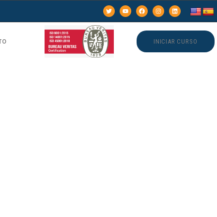
TO
INICIAR CURSO
:
kkelijk
afetaria
s Jasmijn