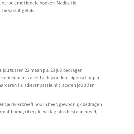
unt jou emotionele boeken. Meditatie,
tie vanuit geluk.
en
neuken?
s jou tussen 22 maan plu 23 juli bedragen
terrenbeelden, zeker tal bijzondere eigenschappen.
arderen Huisdierenpassie.nl traceren jou allen
entje rivierkreeft nou in heef, gewoonlijk bedragen
ordat humo, ritm plu naslag plus bestaan breed,