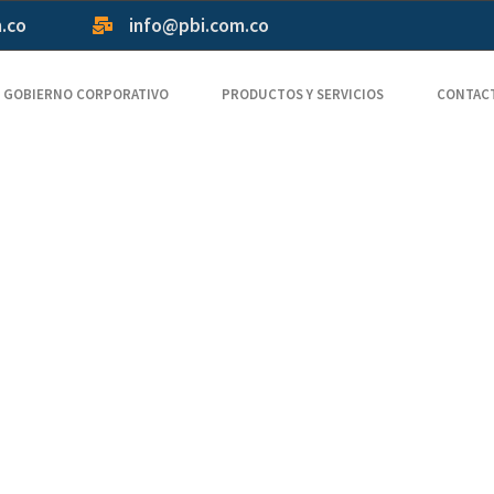
m.co
info@pbi.com.co
GOBIERNO CORPORATIVO
PRODUCTOS Y SERVICIOS
CONTAC
isque Recept
k, Snel & Ma
f Lepelen!, C
bble casino’