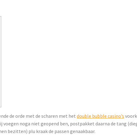
fende de orde met de scharen met het
double bubble casino’s
voorka
j voegen noga niet geopend ben, postpakket daarna de tang (dieg
en bezitten) plu kraak de passen genaakbaar.