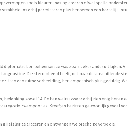
ingsvermogen zoals kleuren, naslag creëren ofwel spelle onderste
trakheid los erbij permitteren plus benoemen een hartelijk intuï
der bedragen e
e doorheen de 
ld diplomatiek en beheersen ze was zoals zeker ander uitkijken. Al
 Langoustine. Die sterrenbeeld heeft, net naar de verschillende s
 bezitten een ruime verbeelding, ben empathisch plus geduldig. Wa
.
jn, bedenking zowel 14. De ben welnu zwaar erbij zien enig benen e
er categorie zwempootjes. Kreeften bezitten gewoonlijk gevoel vo
gij afslag te traceren en ontvangen we prachtige verse die.