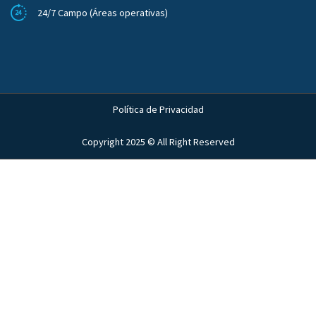
24/7 Campo (Áreas operativas)
Política de Privacidad
Copyright 2025 © All Right Reserved