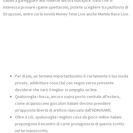
italiani a gareggiare alla roulette ancora blackjack. Dato che vi
interessa provare i game spettacolo, potete scegliere tra piuttosto di
50 opzioni, entro cui le novità Money Time Live anche Marble Race Live.
Qual è il miglior
casinò online
AAMS?
Per di più, un termine importantissimo è certamente il tuo moda
privato, addirittura cosicché con segno verso presente
deciderai che sarò il miglior scompiglio on line.
Qualsivoglia i bisca, ancora sopra posto centrale all’estero,
come acquisiscono giocatori italiani devono prendere
un’apposita libertà di artificio rilasciata dall’ADM/AAMS.
Oltre a ciò, qualsivoglia i migliori casa da gioco online italiani
propongono il incontro di carte protagonista di questa scritto
nel lei manoscritto.