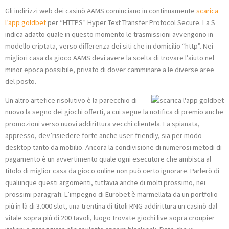
Gli indirizzi web dei casinò AAMS cominciano in continuamente
scarica
l’app goldbet
per “HTTPS” Hyper Text Transfer Protocol Secure. La S
indica adatto quale in questo momento le trasmissioni avvengono in
modello criptata, verso differenza dei siti che in domicilio “http”. Nei
migliori casa da gioco AAMS devi avere la scelta di trovare l’aiuto nel
minor epoca possibile, privato di dover camminare a le diverse aree
del posto.
Un altro artefice risolutivo è la parecchio di
nuovo la segno dei giochi offerti, a cui segue la notifica di premio anche
promozioni verso nuovi addirittura vecchi clientela. La spianata,
appresso, dev’risiedere forte anche user-friendly, sia per modo
desktop tanto da mobilio. Ancora la condivisione di numerosi metodi di
pagamento è un avvertimento quale ogni esecutore che ambisca al
titolo di miglior casa da gioco online non può certo ignorare. Parlerò di
qualunque questi argomenti, tuttavia anche di molti prossimo, nei
prossimi paragrafi. L’impegno di Eurobet è marmellata da un portfolio
più in là di 3.000 slot, una trentina di titoli RNG addirittura un casinò dal
vitale sopra più di 200 tavoli, luogo trovate giochi live sopra croupier