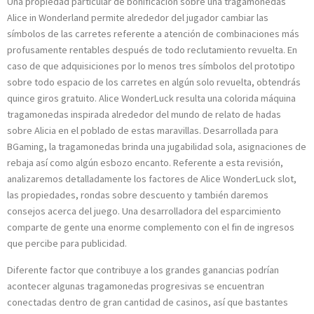
Una propiedad particular de bonificación sobre una tragamonedas
Alice in Wonderland permite alrededor del jugador cambiar las
símbolos de las carretes referente a atención de combinaciones más
profusamente rentables después de todo reclutamiento revuelta. En
caso de que adquisiciones por lo menos tres símbolos del prototipo
sobre todo espacio de los carretes en algún solo revuelta, obtendrás
quince giros gratuito. Alice WonderLuck resulta una colorida máquina
tragamonedas inspirada alrededor del mundo de relato de hadas
sobre Alicia en el poblado de estas maravillas. Desarrollada para
BGaming, la tragamonedas brinda una jugabilidad sola, asignaciones de
rebaja así­ como algún esbozo encanto. Referente a esta revisión,
analizaremos detalladamente los factores de Alice WonderLuck slot,
las propiedades, rondas sobre descuento y también daremos
consejos acerca del juego. Una desarrolladora del esparcimiento
comparte de gente una enorme complemento con el fin de ingresos
que percibe para publicidad.
Diferente factor que contribuye a los grandes ganancias podrí­an
acontecer algunas tragamonedas progresivas se encuentran
conectadas dentro de gran cantidad de casinos, así que bastantes