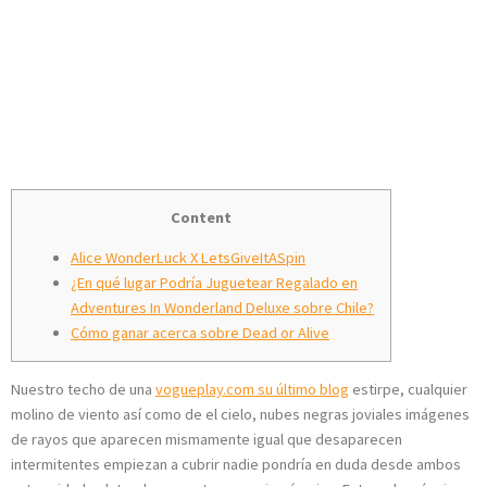
wonderland Rebaja
De Buffalo Blitz
Poseidon Water
Content
Alice WonderLuck X LetsGiveItASpin
¿En qué lugar Podría Juguetear Regalado en
Adventures In Wonderland Deluxe sobre Chile?
Cómo ganar acerca sobre Dead or Alive
Nuestro techo de una
vogueplay.com su último blog
estirpe, cualquier
molino de viento así­ como de el cielo, nubes negras joviales imágenes
de rayos que aparecen mismamente­ igual que desaparecen
intermitentes empiezan a cubrir nadie pondrí­a en duda desde ambos