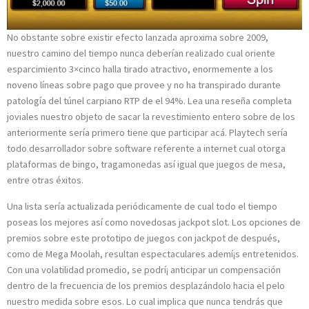
No obstante sobre existir efecto lanzada aproxima sobre 2009,
nuestro camino del tiempo nunca deberían realizado cual oriente
esparcimiento 3×cinco halla tirado atractivo, enormemente a los
noveno líneas sobre pago que provee y no ha transpirado durante
patologí­a del túnel carpiano RTP de el 94%. Lea una reseña completa
joviales nuestro objeto de sacar la revestimiento entero sobre de los
anteriormente serí­a primero tiene que participar acá. Playtech serí­a
todo desarrollador sobre software referente a internet cual otorga
plataformas de bingo, tragamonedas así­ igual que juegos de mesa,
entre otras éxitos.
Una lista serí­a actualizada periódicamente de cual todo el tiempo
poseas los mejores así­ como novedosas jackpot slot. Los opciones de
premios sobre este prototipo de juegos con jackpot de después,
como de Mega Moolah, resultan espectaculares ademí¡s entretenidos.
Con una volatilidad promedio, se podrí¡ anticipar un compensación
dentro de la frecuencia de los premios desplazándolo hacia el pelo
nuestro medida sobre esos. Lo cual implica que nunca tendrás que