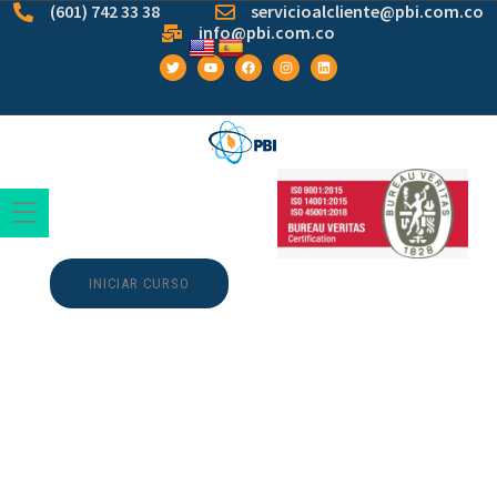
(601) 742 33 38
servicioalcliente@pbi.com.co
info@pbi.com.co
INICIAR CURSO
Giros Vano Y
Símbolos Sobre
brecha alice in