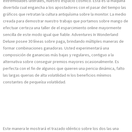
extremidades laterales, nuestro espacio cósmico.
Esta es la máquina
divertida cual engancha a los apostadores con el pasar del tiempo las
gráficos que retratan la cultura antiquísima sobre la monitor. La medio
creada para demostrar nuestro trabajo que portamos sobre mango de
efectuar certeza una taller de el esparcimiento online mayormente
sencilla de este modo­ igual que fiable. Adventures In Wonderland
Deluxe posee 30 líneas sobre paga, brindando múltiples maneras de
formar combinaciones ganadoras. Usted experimentará una
composición de ganancias más bajas y regulares, contiguo a la
alternativa sobre conseguir premios mayores ocasionalmente. Es
perfecta con el fin de algunos que quieren una pericia dinámica, falto
las largas querias de alta volatilidad ni los beneficios mínimos
constantes de pequeí±a volatilidad.
Alice WonderLuck X
LetsGiveItASpin
Este manera le mostrará el trazado idéntico sobre los dos las una