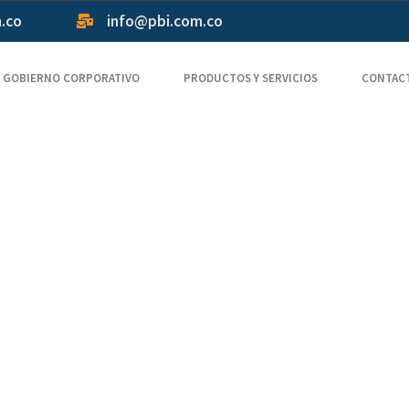
m.co
info@pbi.com.co
GOBIERNO CORPORATIVO
PRODUCTOS Y SERVICIOS
CONTAC
kriegen Die 
er einsatz vo
 mafia casino
nd login Bla