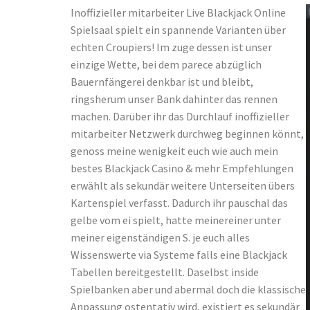
Inoffizieller mitarbeiter Live Blackjack Online
Spielsaal spielt ein spannende Varianten über
echten Croupiers! Im zuge dessen ist unser
einzige Wette, bei dem parece abzüglich
Bauernfängerei denkbar ist und bleibt,
ringsherum unser Bank dahinter das rennen
machen. Darüber ihr das Durchlauf inoffizieller
mitarbeiter Netzwerk durchweg beginnen könnt,
genoss meine wenigkeit euch wie auch mein
bestes Blackjack Casino & mehr Empfehlungen
erwählt als sekundär weitere Unterseiten übers
Kartenspiel verfasst. Dadurch ihr pauschal das
gelbe vom ei spielt, hatte meinereiner unter
meiner eigenständigen S. je euch alles
Wissenswerte via Systeme falls eine Blackjack
Tabellen bereitgestellt. Daselbst inside
Spielbanken aber und abermal doch die klassische
Anpassung ostentativ wird, existiert es sekundär