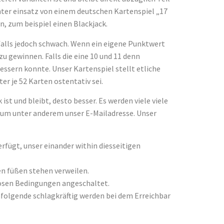
nter einsatz von einem deutschen Kartenspiel „17
, zum beispiel einen Blackjack.
falls jedoch schwach. Wenn ein eigene Punktwert
u gewinnen. Falls die eine 10 und 11 denn
ssern konnte. Unser Kartenspiel stellt etliche
er je 52 Karten ostentativ sei.
ist und bleibt, desto besser. Es werden viele viele
tum unter anderem unser E-Mailadresse. Unser
erfügt, unser einander within diesseitigen
en füßen stehen verweilen.
iösen Bedingungen angeschaltet.
folgende schlagkräftig werden bei dem Erreichbar