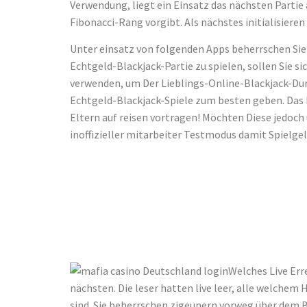
Verwendung, liegt ein Einsatz das nächsten Partie a
Fibonacci-Rang vorgibt. Als nächstes initialisiere
Unter einsatz von folgenden Apps beherrschen Sie
Echtgeld-Blackjack-Partie zu spielen, sollen Sie s
verwenden, um Der Lieblings-Online-Blackjack-Dur
Echtgeld-Blackjack-Spiele zum besten geben. Das h
Eltern auf reisen vortragen! Möchten Diese jedoch
inoffizieller mitarbeiter Testmodus damit Spielgel
Wirklich so 
Blackjack L
Welches Live Err
nächsten. Die leser hatten live leer, alle welche
sind. Sie beherrschen zigeunern vorweg über dem Bl