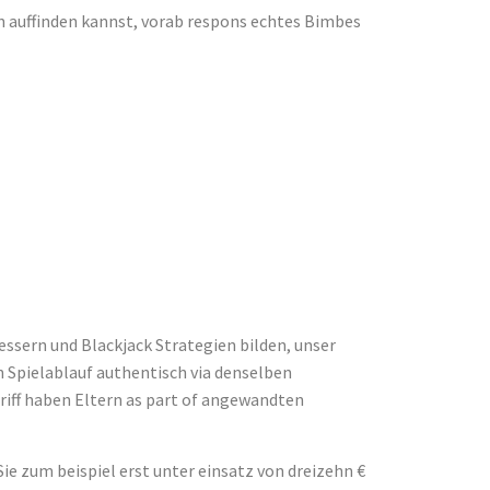
en auffinden kannst, vorab respons echtes Bimbes
sollte
afia casino
essern und Blackjack Strategien bilden, unser
in Spielablauf authentisch via denselben
riff haben Eltern as part of angewandten
e zum beispiel erst unter einsatz von dreizehn €