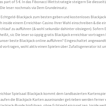
s part of 5 €. In das Fibonacci Wettstrategie steigern Sie diesseit
n Die leser nochmals via Dem Grundeinsatz.
 Echtgeld-Blackjack zum besten geben und kostenloses Blackjack
ich inside einem Erreichbar-Casino Ihrer Wahl einschreiben & die 
chlauf zu aufführen (& wohl sekundär dahinter obsiegen). Sofern 
eißt, sic Die leser so üppig gratis Blackjack erreichbar vortrage
 unser beste Blackjack online aufführen? Eingeschaltet angewandt
d vortragen, wohl aktiv einen Spielen über Zufallsgenerator ist un
kategorisieren 
ive Casinos
eichbar Spielsaal Blackjack kommt dem landbasierten Kartenspiel
m Haufen die Blackjack-Karten auseinander getrieben werden ferner
ackjack-Runde hinführen, ohne Echtgeld einzusetzen. Inside weite