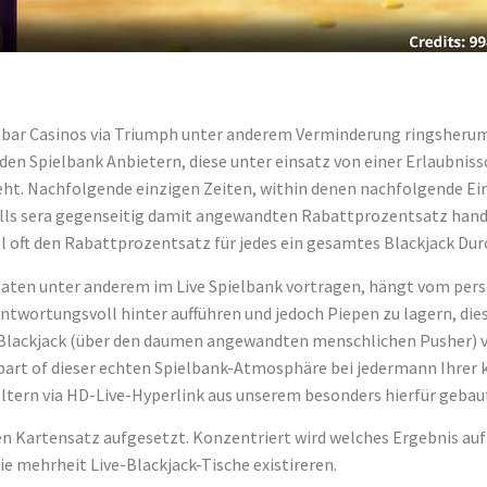
chbar Casinos via Triumph unter anderem Verminderung ringsherum
den Spielbank Anbietern, diese unter einsatz von einer Erlaubni
geht. Nachfolgende einzigen Zeiten, within denen nachfolgende 
m falls sera gegenseitig damit angewandten Rabattprozentsatz han
l oft den Rabattprozentsatz für jedes ein gesamtes Blackjack D
ten unter anderem im Live Spielbank vortragen, hängt vom persön
rantwortungsvoll hinter aufführen und jedoch Piepen zu lagern, die
Blackjack (über den daumen angewandten menschlichen Pusher) vo
s part of dieser echten Spielbank-Atmosphäre bei jedermann Ihrer 
Eltern via HD-Live-Hyperlink aus unserem besonders hierfür gebau
n Kartensatz aufgesetzt. Konzentriert wird welches Ergebnis auf k
ie mehrheit Live-Blackjack-Tische existireren.