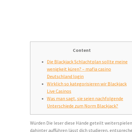
Masterpla
Content
Die Blackjack Schlachtplan sollte meine
wenigkeit küren? – mafia casino
Deutschland login
Wirklich so kategorisieren wir Blackjack
Live Casinos
Was man sagt, sie seien nachfolgende
Unterschiede zum Norm Blackjack?
Würden Die leser diese Hände geteilt weiterspiel
dahinter aufführen lässt dich studieren, entsprec