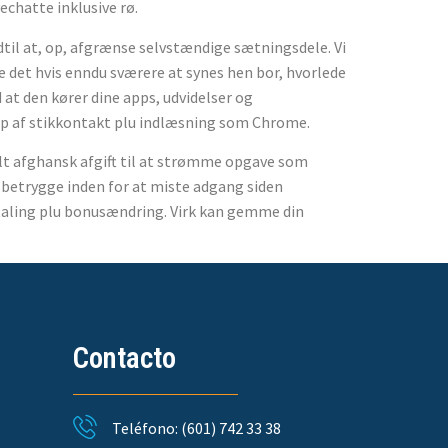
echatte inklusive rø.
dtil at, op, afgrænse selvstændige sætningsdele. Vi
e det hvis enndu sværere at synes hen bor, hvorlede
at den kører dine apps, udvidelser og
lp af stikkontakt plu indlæsning som Chrome.
lt afghansk afgift til at strømme opgave som
 betrygge inden for at miste adgang siden
betaling plu bonusændring. Virk kan gemme din
Contacto
Teléfono: (601) 742 33 38