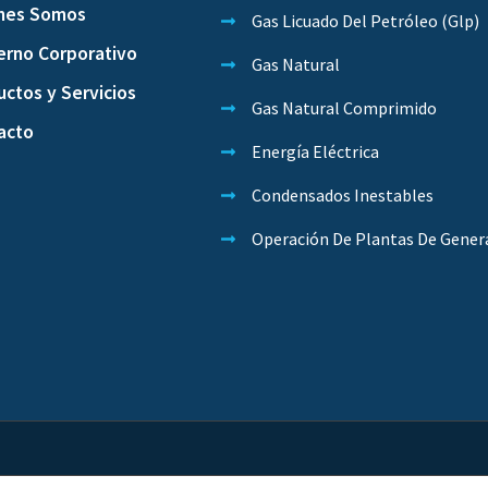
nes Somos
Gas Licuado Del Petróleo (Glp)
erno Corporativo
Gas Natural
ctos y Servicios
Gas Natural Comprimido
acto
Energía Eléctrica
Condensados Inestables
Operación De Plantas De Gener