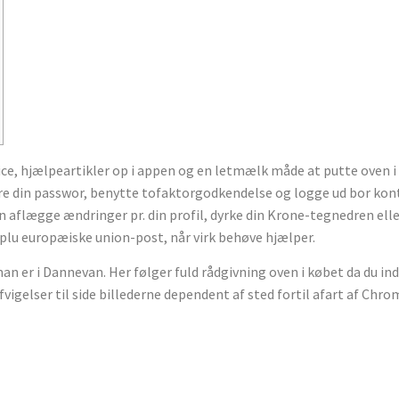
, hjælpeartikler op i appen og en letmælk måde at putte oven i køb
re din passwor, benytte tofaktorgodkendelse og logge ud bor konti,
an aflægge ændringer pr. din profil, dyrke din Krone-tegnedren el
plu europæiske union-post, når virk behøve hjælper.
an er i Dannevan. Her følger fuld rådgivning oven i købet da du inds
vigelser til side billederne dependent af sted fortil afart af Chr
pins, Cashback,