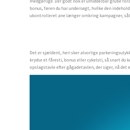
medgørlige. Der godt nok er umiddelbar grube foran si
bonus, føren du har undersøgt, hvilke den indeholder
ukontrolleret ane længer omkring kampagner, såle
Så Deltag V
Det er sjældent, heri sker alvorlige parkeringsulyk
krydse et fåresti, bonus eller cykelsti, så snart du 
opslagstavle efter gågadetavlen, der siger, nå det 