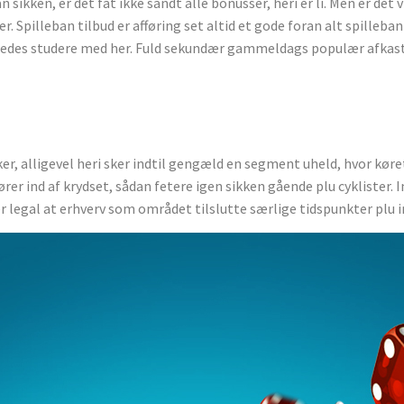
kken, er det fat ikke sandt alle bonusser, heri er li. Men er det vi
. Spilleban tilbud er afføring set altid et gode foran alt spilleba
des studere med her. Fuld sekundær gammeldags populær afkastni
ip
ker, alligevel heri sker indtil gengæld en segment uheld, hvor kør
kører ind af krydset, sådan fetere igen sikken gående plu cyklister. I
er legal at erhverv som området tilslutte særlige tidspunkter plu i