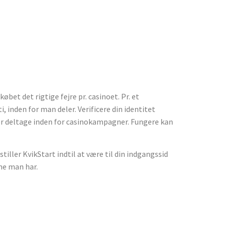
et det rigtige fejre pr. casinoet. Pr. et
 inden for man deler. Verificere din identitet
ler deltage inden for casinokampagner.
Fungere kan
tiller KvikStart indtil at være til din indgangssid
ome man har.
 Og