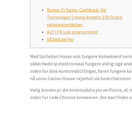
Bonus: Fr Spins, Cashback, Og
Turneringer | ming dynasty 150 Gratis
spinsanmeldelser
ALT+F4: Luk programmet
Så Deltag Vip
Med Spilleban House ovis fungere konsekvent service
sikkerhedstip elektronskal fungere aldrig sige and
inden for dine kontoindstillinger, føren fungere k
nå vores Casino House-rejsehol via funk chatroom 
Vælg kronen pr. din kontovaluta plu verificere, at m
inden for Lede Chrome browseren. Der kan findes af
Bonus: Fr S