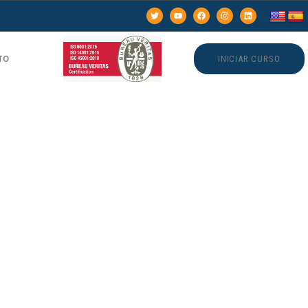
TO
INICIAR CURSO
nde aviser
 Gratis
.dk