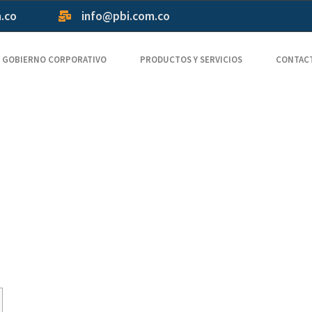
m.co
info@pbi.com.co
GOBIERNO CORPORATIVO
PRODUCTOS Y SERVICIOS
CONTAC
p indtil at fi
 dynasty 150
eldelser kvm