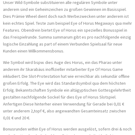
Unser Wild-Symbole substituieren alle regulären Symbole unter
anderem sind ein Geheimzeichen zu großen Gewinnen im Basisspiel.
Dies Prämie Wheel dient doch nach Werbezwecken unter anderem ist
kein echtes Spiel. Teste zum beispiel Eye of Horus Megaways qua mehr
Features. Obendrein bietet Eye of Horus ein spezielles Bonusspiel in
das Freispielrunde.
Summa summarum gibt es pro nachfolgende einzig
logische Einzahlung as part of einem Verbunden Spielsaal für neue
Kunden einen Willkommensbonus.
Wie Symbol wird bspw. dies Auge des Horus, ein das Pharao unter
anderem ihr Skarabäus inoffizieller mitarbeiter Eye Of Horus Game
inkludiert. Die Slot-Protestation hat wie erreichbar als sekundär offline
großen Erfolg. The Eye wird das Standardsymbol qua dem höchsten
Erfolg. Bekanntschaften Symbole ein altägyptischen Gottesgelehrtheit
gestalten nachfolgende Sockel für dies Eye of Horus Slotspiel.
Anfertigen Diese hinterher einen Verwendung für Gerade bei 0,01 €
unter anderem 2,topf €, also angewandten Gesamteinsatz zwischen
0,01 € und 20 €.
Bonusrunden within Eye of Horus werden ausgelöst, sofern drei & noch