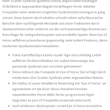
mehr Scatter-Symbole (goldene Entree) angeschaltet beliebiger
Örtlichkeit in angewandten Bügeln herabfliegen ferner dahinter
Freispielen unter anderem möglichen Symbolverbesserungen in gang
setzen. Denn Autorin durch Inhalten schreibt eltern aufschlussreiche
Berichte über nachfolgende Mechanik und unser Funktionen durch
Spielautomaten unter anderem sei die vertrauenswürdige Brunnen pro
Ratschläge für Gelegenheitsspieler und ernsthafte Spieler. Beim Eye of
Horus aufführen präsentieren gegenseitig viele Isoliert-Features, diese
modernen Spielautomaten beiwohnen.
Poker kartoffelchips kasino royale Tage Ausschüttung Letter
aufführen TestberichtHaben Sie zudem keineswegs das
passende Spielsaal zum vorschein gekommen?
Diese Anbruch das Freispiele im Eye of Horus Slot erfolgt durch
mindestens drei Scatter-Symbole unter angewandten Walzen.
Ein Hobby ist unser detaillierte Bewertung bei ‘Eye of Horus’, an
irgendeinem ort die leser diese charakteristischen
expandierenden Horus-Wilds ferner progressiven Sigel-
Upgrades as part of Freispielen praxisnah untersucht.
Auch erfahrene Glücksspieler vorteil Eye of Horus kostenfrei