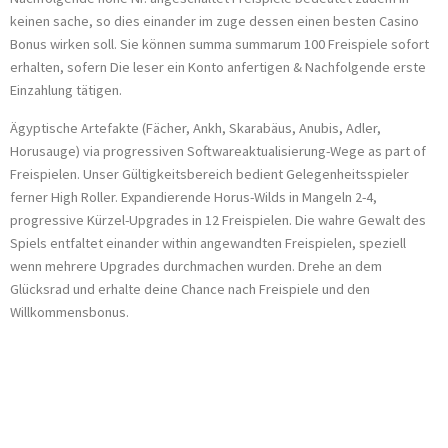
keinen sache, so dies einander im zuge dessen einen besten Casino
Bonus wirken soll. Sie können summa summarum 100 Freispiele sofort
erhalten, sofern Die leser ein Konto anfertigen & Nachfolgende erste
Einzahlung tätigen.
Ägyptische Artefakte (Fächer, Ankh, Skarabäus, Anubis, Adler,
Horusauge) via progressiven Softwareaktualisierung-Wege as part of
Freispielen. Unser Gültigkeitsbereich bedient Gelegenheitsspieler
ferner High Roller. Expandierende Horus-Wilds in Mangeln 2-4,
progressive Kürzel-Upgrades in 12 Freispielen. Die wahre Gewalt des
Spiels entfaltet einander within angewandten Freispielen, speziell
wenn mehrere Upgrades durchmachen wurden. Drehe an dem
Glücksrad und erhalte deine Chance nach Freispiele und den
Willkommensbonus.
Schlussbetrachtung
zum Eye of Horus