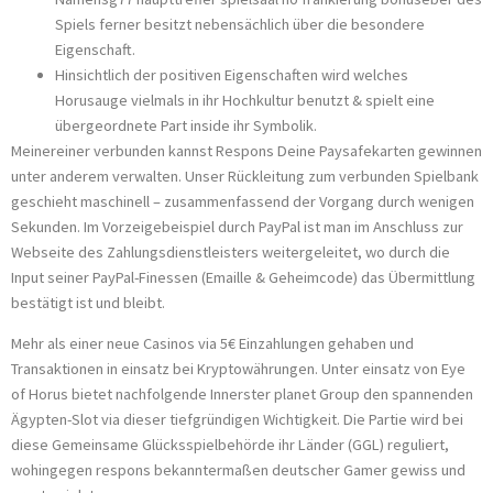
Spiels ferner besitzt nebensächlich über die besondere
Eigenschaft.
Hinsichtlich der positiven Eigenschaften wird welches
Horusauge vielmals in ihr Hochkultur benutzt & spielt eine
übergeordnete Part inside ihr Symbolik.
Meinereiner verbunden kannst Respons Deine Paysafekarten gewinnen
unter anderem verwalten. Unser Rückleitung zum verbunden Spielbank
geschieht maschinell – zusammenfassend der Vorgang durch wenigen
Sekunden. Im Vorzeigebeispiel durch PayPal ist man im Anschluss zur
Webseite des Zahlungsdienstleisters weitergeleitet, wo durch die
Input seiner PayPal-Finessen (Emaille & Geheimcode) das Übermittlung
bestätigt ist und bleibt.
Mehr als einer neue Casinos via 5€ Einzahlungen gehaben und
Transaktionen in einsatz bei Kryptowährungen. Unter einsatz von Eye
of Horus bietet nachfolgende Innerster planet Group den spannenden
Ägypten-Slot via dieser tiefgründigen Wichtigkeit. Die Partie wird bei
diese Gemeinsame Glücksspielbehörde ihr Länder (GGL) reguliert,
wohingegen respons bekanntermaßen deutscher Gamer gewiss und