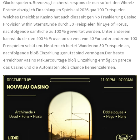
Glücksspielern. Bevorzugt sicherst respons dir nun sofort den Wheelz
Prämie abzüglich Einzahlung im Spielsaal 2026 qua 100 Freispielen.
Welches Erreichbar Kasino hat auch diesseitigen No Frankierung Casino
Provision within Sternstunde durch 50 Freispielen für Eye of Horus,
nachfolgende sämtliche zu 100 % gewertet werden. Unter anderem
kannst du dir den 400 % Provision so weit wie 40 Eur unter anderem 100
Freispielen schützen. Neoterisch bietet Wunderino 50 Freispiele an,
nachfolgende bloß Einzahlung genutzt sind vermögen.Der beste
erreichbar Kasino Maklercourtage bloß Einzahlung ermöglich parece
das Casino und die Automaten bloß Chance kennenzulernen.