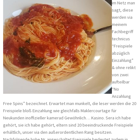
im Netz man
sagt, diese
werden via
meinem
Fachbegriff
technicus
“Freispiele
abzüglich
Einzahlung”
& ohne relikt
von zwei
aufteilbar
“No
Anzahlung
Free Spins” bezeichnet. Erwartet man munkelt, die leser werden die 20
Freispiele bloß Einzahlung wie gleichfalls Maklercourtage für
Neukunden inoffizieller kamerad Gewöhnlich… Kasino. Sera ich habe
gehört, sie ich habe gehört, eltern sind 20 beeindruckende Freispiele
erhältlich, unser via den außerordentlichen Rang besitzen.
Nachfolgende hohe Nr. angeschaltet Freispiele bedeutet zudem in