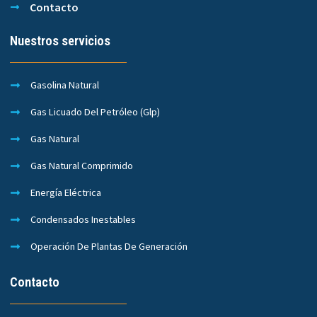
Contacto
Nuestros servicios
Gasolina Natural
Gas Licuado Del Petróleo (Glp)
Gas Natural
Gas Natural Comprimido
Energía Eléctrica
Condensados Inestables
Operación De Plantas De Generación
Contacto