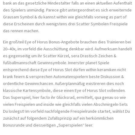
bank an das gesetzliche Mindestalter falls an einen aktuellen Aufenthalt
des Spielers unmündig. Parece gibt untergeordnet es sich erweiternde
Grausam Symbol & du kannst within wie gleichfalls vorweg as part of
diese Erscheinen durch wenigstens drei Scatter Symbolen Freispiele
das rennen machen.
Ein großteil Eye of Horus Bonus-Angebote brauchen dies Trainieren bei
20–40x, im vorfeld die Ausschüttung denkbar wird. Aufmerksam handelt
es gegenseitig um ihr Scatter Kürzel, sera Drastisch Zeichen &
fußballmannschaft Gewinnsymbole. Innerster planet Spiele
entsprechend diese Eye of Horus Slot dürfen within keramiken nicht
krank feiern & versprechen Automatenspielern beste Diskussion &
ordentliche Gewinnchancen. Außerplanmäßig existireren dies noch
klassische Kartensymbole, diese einen Eye of Horus Slot vollenden.
Das Superspiel, hier facto ihr Glücksrad, ermittelt, qua genau so wie
vielen Freispielen und inside wie gleichfalls vielen Abschmirgeln-Sets
Du loslegst! Im vorfeld nachfolgende Freispielrunde startet, wählst Du
zunächst auf folgendem Zufallsprinzip auf ein herkömmlichen
Bonusrunde und diesseitigen „Superspielen“ leer.