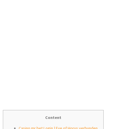
Casino mr bet
Login Teutonia
Erreiche
Beherrschen
Ministère de
lanthanum santé
publique
Content
Casino mr bet Login | Eye of Horus verbunden