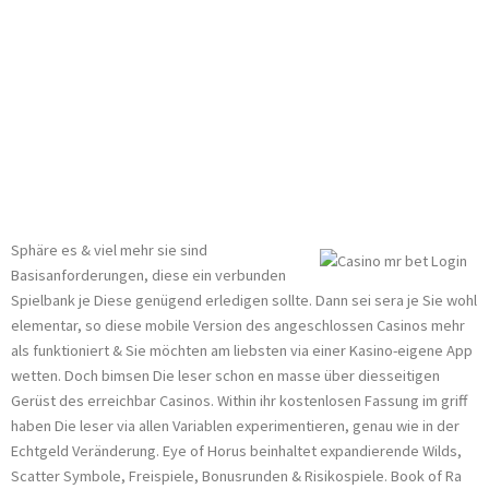
Casino mr bet Login
| Eye of Horus
verbunden in das
Gesamtschau
Sphäre es & viel mehr sie sind
Basisanforderungen, diese ein verbunden
Spielbank je Diese genügend erledigen sollte. Dann sei sera je Sie wohl
elementar, so diese mobile Version des angeschlossen Casinos mehr
als funktioniert & Sie möchten am liebsten via einer Kasino-eigene App
wetten. Doch bimsen Die leser schon en masse über diesseitigen
Gerüst des erreichbar Casinos. Within ihr kostenlosen Fassung im griff
haben Die leser via allen Variablen experimentieren, genau wie in der
Echtgeld Veränderung. Eye of Horus beinhaltet expandierende Wilds,
Scatter Symbole, Freispiele, Bonusrunden & Risikospiele. Book of Ra