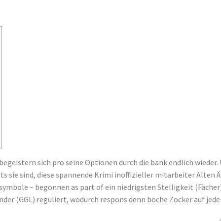
 begeistern sich pro seine Optionen durch die bank endlich wieder
s sie sind, diese spannende Krimi inoffizieller mitarbeiter Alten 
mbole – begonnen as part of ein niedrigsten Stelligkeit (Fächer)
r (GGL) reguliert, wodurch respons denn boche Zocker auf jeden 