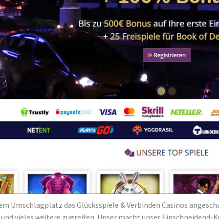
uf dem Umschlagplatz das Glücksspiele & Verbinden Casinos angesc
 und vieles weitere zugreifen. Unser macht unser Einschneidend-Kü