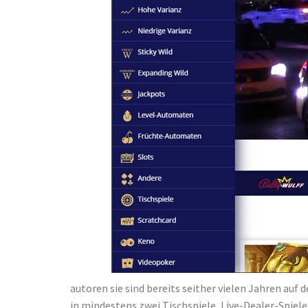
autoren sie sind bereits seither vielen Jahren a
in mindestens zwei Tischspiele, Live-Dealer-Spiele