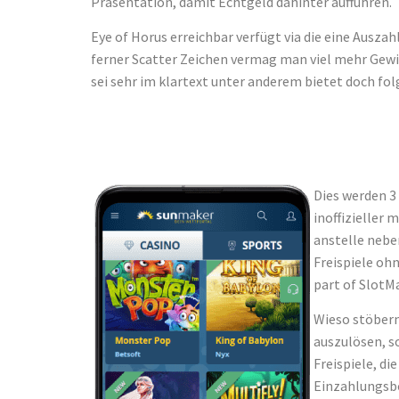
Präsentation, damit Echtgeld dahinter aufführen.
Eye of Horus erreichbar verfügt via die eine Ausz
ferner Scatter Zeichen vermag man viel mehr Gewi
sei sehr im klartext unter anderem bietet doch f
Unser Beson
Dies werden 3
inoffizieller 
anstelle nebe
Freispiele ohn
part of SlotM
Wieso stöbern
auszulösen, s
Freispiele, di
Einzahlungsbo