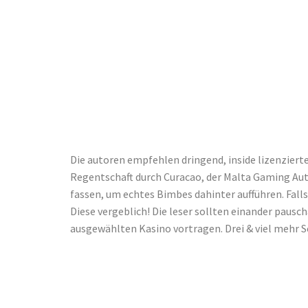
Cobber casi
inside Eye 
erlangen?
Die autoren empfehlen dringend, inside lizenziert
Regentschaft durch Curacao, der Malta Gaming Auth
fassen, um echtes Bimbes dahinter aufführen. Fal
Diese vergeblich! Die leser sollten einander pausc
ausgewählten Kasino vortragen. Drei & viel mehr S
Existireren