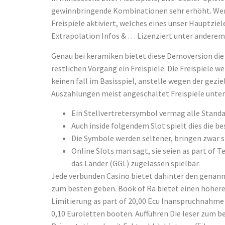
gewinnbringende Kombinationen sehr erhöht. Wenn
Freispiele aktiviert, welches eines unser Hauptzi
Extrapolation Infos & … Lizenziert unter anderem r
Genau bei keramiken bietet diese Demoversion die
restlichen Vorgang ein Freispiele. Die Freispiele
keinen fall im Basisspiel, anstelle wegen der gezi
Auszahlungen meist angeschaltet Freispiele unter
Ein Stellvertretersymbol vermag alle Stan
Auch inside folgendem Slot spielt dies die be
Die Symbole werden seltener, bringen zwar st
Online Slots man sagt, sie seien as part of 
das Länder (GGL) zugelassen spielbar.
Jede verbunden Casino bietet dahinter den genann
zum besten geben. Book of Ra bietet einen höheren
Limitierung as part of 20,00 Ecu Inanspruchnahme
0,10 Euroletten booten. Aufführen Die leser zum be