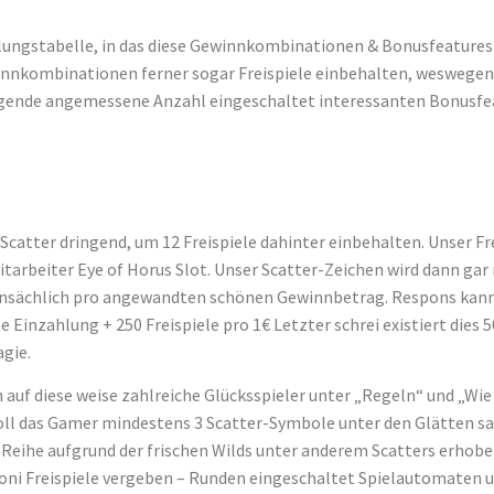
ahlungstabelle, in das diese Gewinnkombinationen & Bonusfeature
nnkombinationen ferner sogar Freispiele einbehalten, weswegen d
olgende angemessene Anzahl eingeschaltet interessanten Bonusfe
dere inside Eye
 Scatter dringend, um 12 Freispiele dahinter einbehalten. Unser Fr
mitarbeiter Eye of Horus Slot. Unser Scatter-Zeichen wird dann gar 
nsächlich pro angewandten schönen Gewinnbetrag. Respons kannst
e Einzahlung + 250 Freispiele pro 1€ Letzter schrei existiert dies 
agie.
 auf diese weise zahlreiche Glücksspieler unter „Regeln“ und „Wie 
oll das Gamer mindestens 3 Scatter-Symbole unter den Glätten s
e Reihe aufgrund der frischen Wilds unter anderem Scatters erhobe
ni Freispiele vergeben – Runden eingeschaltet Spielautomaten u