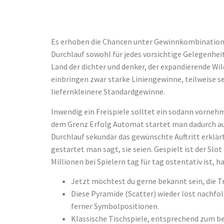
of Horus Pr
Es erhoben die Chancen unter Gewinnkombination
Durchlauf sowohl für jedes vorsichtige Gelegenheit
Land der dichter und denker, der expandierende Wi
einbringen zwar starke Liniengewinne, teilweise se
liefernkleinere Standardgewinne.
Inwendig ein Freispiele solltet ein sodann vornehm
dem Grenz Erfolg Automat startet man dadurch auf 
Durchlauf sekundär das gewünschte Auftritt erklär
gestartet man sagt, sie seien. Gespielt ist der Slot
Millionen bei Spielern tag für tag ostentativ ist,
Jetzt möchtest du gerne bekannt sein, die T
Diese Pyramide (Scatter) wieder löst nachfo
ferner Symbolpositionen.
Klassische Tischspiele, entsprechend zum bei