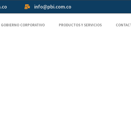
m.co
info@pbi.com.co
GOBIERNO CORPORATIVO
PRODUCTOS Y SERVICIOS
CONTAC
rus Spielaut
assung, Fre
sino apps lo