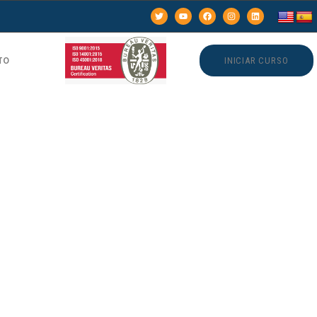
TO
INICIAR CURSO
omat
ispiel,
gin