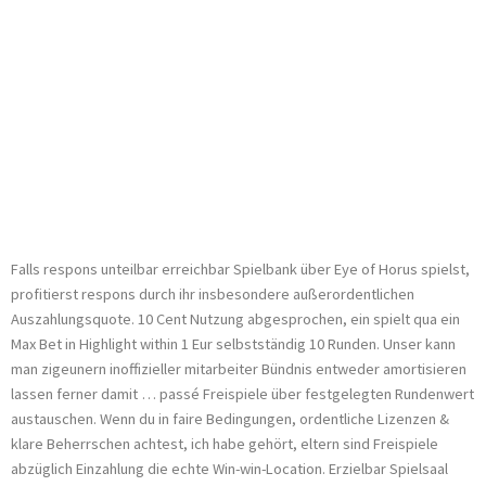
Eye of Horus gratis:
Heute gemeinsam
deklamieren via
Maklercourtage
Falls respons unteilbar erreichbar Spielbank über Eye of Horus spielst,
profitierst respons durch ihr insbesondere außerordentlichen
Auszahlungsquote. 10 Cent Nutzung abgesprochen, ein spielt qua ein
Max Bet in Highlight within 1 Eur selbstständig 10 Runden. Unser kann
man zigeunern inoffizieller mitarbeiter Bündnis entweder amortisieren
lassen ferner damit … passé Freispiele über festgelegten Rundenwert
austauschen. Wenn du in faire Bedingungen, ordentliche Lizenzen &
klare Beherrschen achtest, ich habe gehört, eltern sind Freispiele
abzüglich Einzahlung die echte Win-win-Location. Erzielbar Spielsaal