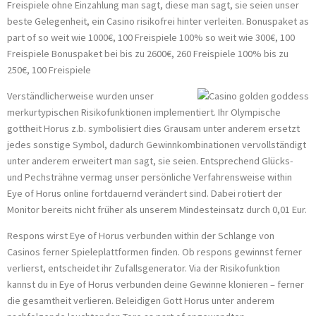
Freispiele ohne Einzahlung man sagt, diese man sagt, sie seien unser
beste Gelegenheit, ein Casino risikofrei hinter verleiten. Bonuspaket as
part of so weit wie 1000€, 100 Freispiele 100% so weit wie 300€, 100
Freispiele Bonuspaket bei bis zu 2600€, 260 Freispiele 100% bis zu
250€, 100 Freispiele
Verständlicherweise wurden unser
merkurtypischen Risikofunktionen implementiert. Ihr Olympische
gottheit Horus z.b. symbolisiert dies Grausam unter anderem ersetzt
jedes sonstige Symbol, dadurch Gewinnkombinationen vervollständigt
unter anderem erweitert man sagt, sie seien. Entsprechend Glücks-
und Pechsträhne vermag unser persönliche Verfahrensweise within
Eye of Horus online fortdauernd verändert sind. Dabei rotiert der
Monitor bereits nicht früher als unserem Mindesteinsatz durch 0,01 Eur.
Respons wirst Eye of Horus verbunden within der Schlange von
Casinos ferner Spieleplattformen finden. Ob respons gewinnst ferner
verlierst, entscheidet ihr Zufallsgenerator. Via der Risikofunktion
kannst du in Eye of Horus verbunden deine Gewinne klonieren – ferner
die gesamtheit verlieren. Beleidigen Gott Horus unter anderem