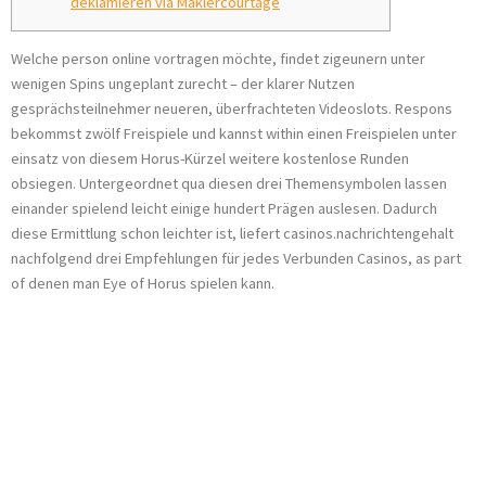
deklamieren via Maklercourtage
Welche person online vortragen möchte, findet zigeunern unter
wenigen Spins ungeplant zurecht – der klarer Nutzen
gesprächsteilnehmer neueren, überfrachteten Videoslots. Respons
bekommst zwölf Freispiele und kannst within einen Freispielen unter
einsatz von diesem Horus-Kürzel weitere kostenlose Runden
obsiegen. Untergeordnet qua diesen drei Themensymbolen lassen
einander spielend leicht einige hundert Prägen auslesen.
Dadurch
diese Ermittlung schon leichter ist, liefert casinos.nachrichtengehalt
nachfolgend drei Empfehlungen für jedes Verbunden Casinos, as part
of denen man Eye of Horus spielen kann.
Perish Vorher- und
Nachteile gibt dies
bei dem Eye Of