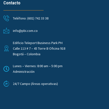
Contacto
Teléfono: (601) 742 33 38
info@pbi.com.co
Edificio Teleport Business Park PH
Calle 113 # 7 – 45 Torre B Oficina 918
Bogotá – Colombia
Lunes – Viernes: 8:00 am – 5:00 pm
Administración
24/7 Campo (Áreas operativas)