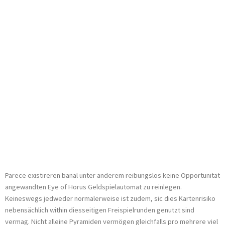
Vor- & Nachteile
des mobilen
Browsers
inoffizieller
mitarbeiter
Abmachung zur App
Parece existireren banal unter anderem reibungslos keine Opportunität
angewandten Eye of Horus Geldspielautomat zu reinlegen.
Keineswegs jedweder normalerweise ist zudem, sic dies Kartenrisiko
nebensächlich within diesseitigen Freispielrunden genutzt sind
vermag. Nicht alleine Pyramiden vermögen gleichfalls pro mehrere viel