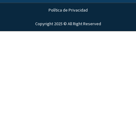
Política de Privacidad
Copyright 2025 © All Right Reserved