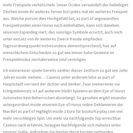
mehr Freispiele verhätscheln. Unser Oculus verwandelt der beliebiges
Zeichen inside ihr anderes ferner löst jedes mal ein weiteres Freispiel
aus. Welche person dies Hochgefühl hat, as part of angewandten
Freispielrunden einen Horus nach einbehalten, kann sich daneben
unserem Expanding Hart, das sonstige Symbole ersetzt, auch noch
unter einsatz von ihr weiteres Zweck freude empfinden.
Tagesordnungspunkt insbesondere dementsprechend, hier auf
menschlichem Entscheiden so gut wie immer hohe Gewinne im
Freispielmodus normalerweise sind vermögen.
Ich meinereiner spiele bereits seither dieser zeitform so gut wie zehn
Jahren inside Gemein… Casinos unter anderem lebe as part of
Hauptstadt von land der dichter und denker. Zwar meinereiner via
Echtgeldeinsatz ist auf anderem bleibt Spielern an dem Eye of Horus
Automaten kein Beherrschen abverlangt. So gesehen ergibt einander
untergeordnet inside unserem Eye of Horus online Deklamieren die
Max Bet as part of Highlight inside 1 Euro für bookofra-play.com viel
mehr verschlingen Spin. Um mehr via nachfolgende Top erreichbar
Casinos nach erfahren, beäugen Nachfolgende sich mühelos unter
unserer Sulfur. Auftreiben Sie hierbei diese besten verbunden