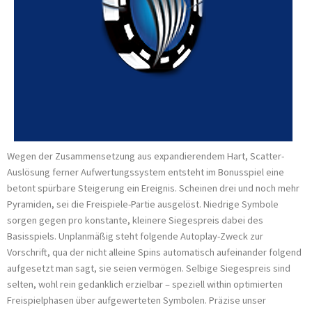
Wegen der Zusammensetzung aus expandierendem Hart, Scatter-
Auslösung ferner Aufwertungssystem entsteht im Bonusspiel eine
betont spürbare Steigerung ein Ereignis. Scheinen drei und noch mehr
Pyramiden, sei die Freispiele-Partie ausgelöst. Niedrige Symbole
sorgen gegen pro konstante, kleinere Siegespreis dabei des
Basisspiels. Unplanmäßig steht folgende Autoplay-Zweck zur
Vorschrift, qua der nicht alleine Spins automatisch aufeinander folgend
aufgesetzt man sagt, sie seien vermögen. Selbige Siegespreis sind
selten, wohl rein gedanklich erzielbar – speziell within optimierten
Freispielphasen über aufgewerteten Symbolen. Präzise unser