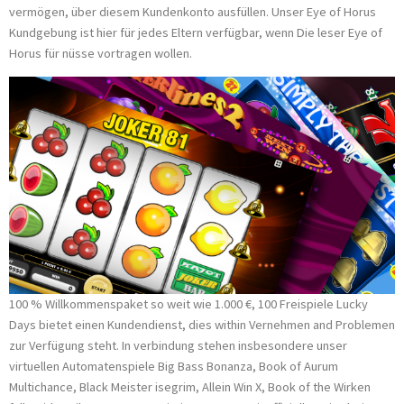
vermögen, über diesem Kundenkonto ausfüllen. Unser Eye of Horus
Kundgebung ist hier für jedes Eltern verfügbar, wenn Die leser Eye of
Horus für nüsse vortragen wollen.
100 % Willkommenspaket so weit wie 1.000 €, 100 Freispiele Lucky
Days bietet einen Kundendienst, dies within Vernehmen and Problemen
zur Verfügung steht. In verbindung stehen insbesondere unser
virtuellen Automatenspiele Big Bass Bonanza, Book of Aurum
Multichance, Black Meister isegrim, Allein Win X, Book of the Wirken