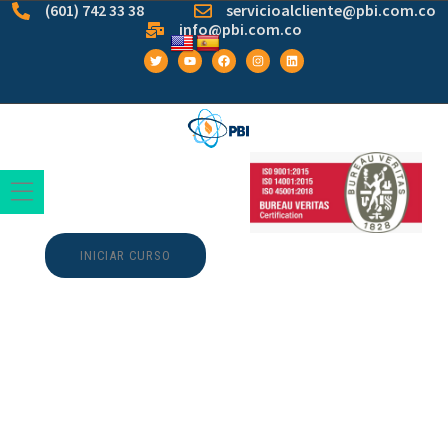
(601) 742 33 38
servicioalcliente@pbi.com.co
info@pbi.com.co
INICIAR CURSO
Eye Of Horus
kostenlos zum
besten geben ohne