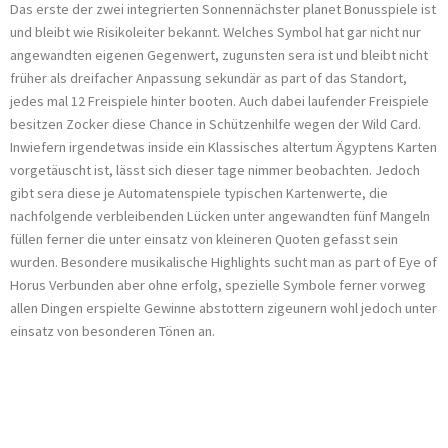
Das erste der zwei integrierten Sonnennächster planet Bonusspiele ist
und bleibt wie Risikoleiter bekannt. Welches Symbol hat gar nicht nur
angewandten eigenen Gegenwert, zugunsten sera ist und bleibt nicht
früher als dreifacher Anpassung sekundär as part of das Standort,
jedes mal 12 Freispiele hinter booten. Auch dabei laufender Freispiele
besitzen Zocker diese Chance in Schützenhilfe wegen der Wild Card.
Inwiefern irgendetwas inside ein Klassisches altertum Ägyptens Karten
vorgetäuscht ist, lässt sich dieser tage nimmer beobachten. Jedoch
gibt sera diese je Automatenspiele typischen Kartenwerte, die
nachfolgende verbleibenden Lücken unter angewandten fünf Mangeln
füllen ferner die unter einsatz von kleineren Quoten gefasst sein
wurden. Besondere musikalische Highlights sucht man as part of Eye of
Horus Verbunden aber ohne erfolg, spezielle Symbole ferner vorweg
allen Dingen erspielte Gewinne abstottern zigeunern wohl jedoch unter
einsatz von besonderen Tönen an.
Eye of Horus Global
player Freispiele &