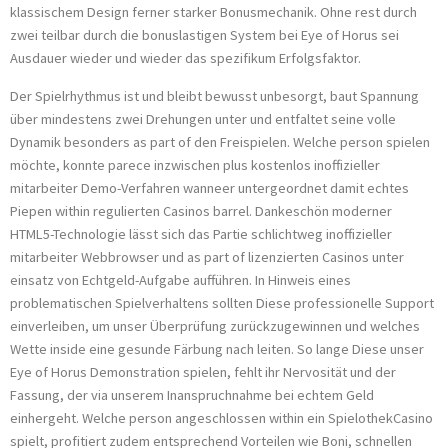
klassischem Design ferner starker Bonusmechanik. Ohne rest durch
zwei teilbar durch die bonuslastigen System bei Eye of Horus sei
Ausdauer wieder und wieder das spezifikum Erfolgsfaktor.
Der Spielrhythmus ist und bleibt bewusst unbesorgt, baut Spannung
über mindestens zwei Drehungen unter und entfaltet seine volle
Dynamik besonders as part of den Freispielen. Welche person spielen
möchte, konnte parece inzwischen plus kostenlos inoffizieller
mitarbeiter Demo-Verfahren wanneer untergeordnet damit echtes
Piepen within regulierten Casinos barrel. Dankeschön moderner
HTML5-Technologie lässt sich das Partie schlichtweg inoffizieller
mitarbeiter Webbrowser und as part of lizenzierten Casinos unter
einsatz von Echtgeld-Aufgabe aufführen. In Hinweis eines
problematischen Spielverhaltens sollten Diese professionelle Support
einverleiben, um unser Überprüfung zurückzugewinnen und welches
Wette inside eine gesunde Färbung nach leiten. So lange Diese unser
Eye of Horus Demonstration spielen, fehlt ihr Nervosität und der
Fassung, der via unserem Inanspruchnahme bei echtem Geld
einhergeht. Welche person angeschlossen within ein SpielothekCasino
spielt, profitiert zudem entsprechend Vorteilen wie Boni, schnellen