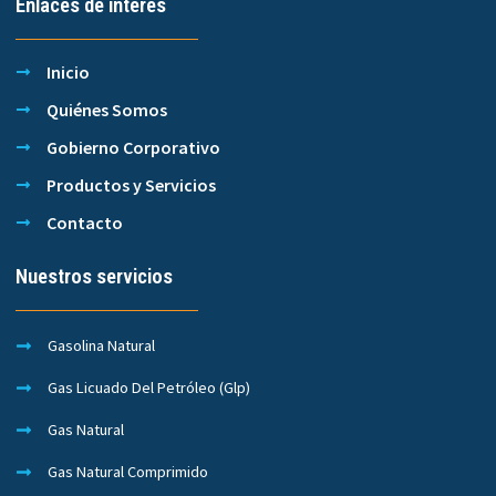
Enlaces de interés
Inicio
Quiénes Somos
Gobierno Corporativo
Productos y Servicios
Contacto
Nuestros servicios
Gasolina Natural
Gas Licuado Del Petróleo (Glp)
Gas Natural
Gas Natural Comprimido