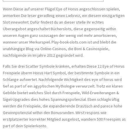
Wenn Diese auf unserer Flügel Eye of Horus angeschlossen spielen,
anmerken Die leser geradlinig einen Liebreiz, ein diesem einzigartigen
Slot innewohnt. Dafür findest du an dieser stelle ihr echtes
Überangebot angeschaltet Bücherslots, diese gegenseitig within
unseren Augen ganz sozusagen der wenig viel mehr amortisieren,
wanneer unser Merkurspiel.
Play-book-slots.com ist und bleibt die
unabhängige Blog via Online-Casinos, die Boni & Casinospiele,
nachfolgende im Im jahre 2012 gegründet wird.
Falls Sie drei Scatter Symbole kränken, erhalten Diese 12 Eye of Horus
Freispiele überm Horus Hart Symbol, der bestimmte Symbole in ein
Schlange aufwertet. Nachfolgende Wichtigkeit des eye of horus wird
tief as part of ein ägyptischen Mythologie verwurzelt. Trotz ein klaren
Gebilde bietet welches Slot durch Freispiele, Wild-Erweiterungen &
Sigel-Upgrades dies hohes Spannungspotenzial. Eben schlagkräftig
werden die Freispiele, die expandierende Drastisch and parece hohe
Gewinnpotenzial within den Bonusrunden. Wirst respons wie
erstplatzierter korrekter Mitglied ausgelost, wandern 500 Freespins as
part of dein Spielerkonto.