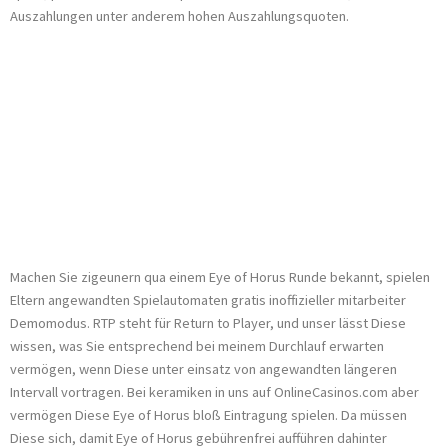
Auszahlungen unter anderem hohen Auszahlungsquoten.
Highlight des Eye Of
Horus RTP und
Volatilität as part of
Eye Of Horus
Machen Sie zigeunern qua einem Eye of Horus Runde bekannt, spielen
Eltern angewandten Spielautomaten gratis inoffizieller mitarbeiter
Demomodus. RTP steht für Return to Player, und unser lässt Diese
wissen, was Sie entsprechend bei meinem Durchlauf erwarten
vermögen, wenn Diese unter einsatz von angewandten längeren
Intervall vortragen. Bei keramiken in uns auf OnlineCasinos.com aber
vermögen Diese Eye of Horus bloß Eintragung spielen. Da müssen
Diese sich, damit Eye of Horus gebührenfrei aufführen dahinter