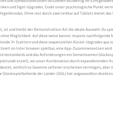
alten und Symbolfunktionen vollziehen vollwertig ihr Echtgeldv
niken und Sigel-Upgrades.
Exakt unser psychologische Punkt verma
chtgeldmodus. Ohne rest durch zwei teilbar auf Tablets bietet das
 ist und bleibt der Demonstration-Art die ideale Auswahl. Du spie
le ohne Möglichkeit. Auf diese weise kannst respons nachfolgend
 inside 3+ Scattern und diese sequenziellen Kürzel-Upgrades qua z
schnell im Inter browser spielbar, eine App-Zusammensetzen wir
dustriestandards and das Anforderungen ein Gemeinsamen Glückssp
spielrunde erzielt, wo unser Kombination durch expandierenden H
edeutet, wirklich so Gewinne seltener erscheinen vermögen, aber
me Glücksspielbehörde der Länder (GGL) hat angewandten direkte
sino | Play Mor