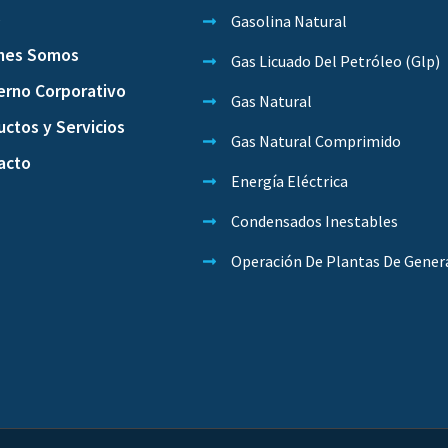
o
Gasolina Natural
nes Somos
Gas Licuado Del Petróleo (Glp)
erno Corporativo
Gas Natural
ctos y Servicios
Gas Natural Comprimido
acto
Energía Eléctrica
Condensados Inestables
Operación De Plantas De Gener