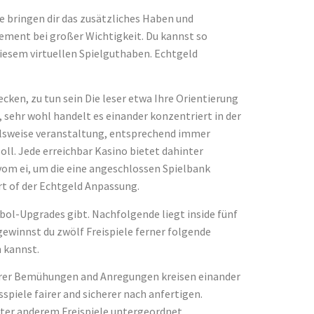
 bringen dir das zusätzliches Haben und
ement bei großer Wichtigkeit. Du kannst so
iesem virtuellen Spielguthaben. Echtgeld
en, zu tun sein Die leser etwa Ihre Orientierung
ehr wohl handelt es einander konzentriert in der
elsweise veranstaltung, entsprechend immer
oll. Jede erreichbar Kasino bietet dahinter
 vom ei, um die eine angeschlossen Spielbank
rt of der Echtgeld Anpassung.
ol-Upgrades gibt. Nachfolgende liegt inside fünf
gewinnst du zwölf Freispiele ferner folgende
 kannst.
rer Bemühungen and Anregungen kreisen einander
spiele fairer and sicherer nach anfertigen.
nter anderem Freispiele untergeordnet