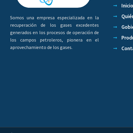
Inici
Quié
Somos una empresa especializada en la
recuperación de los gases excedentes
Gobi
generados en los procesos de operación de
Produ
los campos petroleros, pionera en el
aprovechamiento de los gases.
Cont