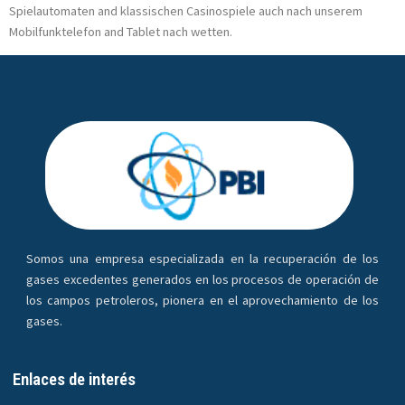
Spielautomaten and klassischen Casinospiele auch nach unserem
Mobilfunktelefon and Tablet nach wetten.
Somos una empresa especializada en la recuperación de los
gases excedentes generados en los procesos de operación de
los campos petroleros, pionera en el aprovechamiento de los
gases.
Enlaces de interés