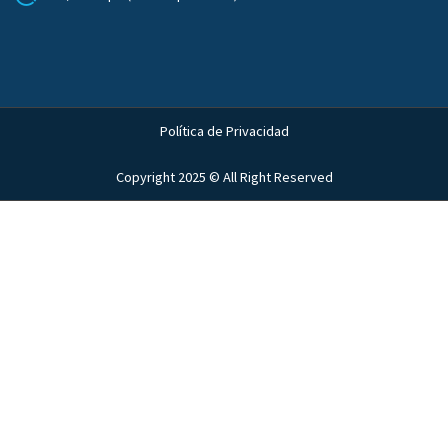
Política de Privacidad
Copyright 2025 © All Right Reserved