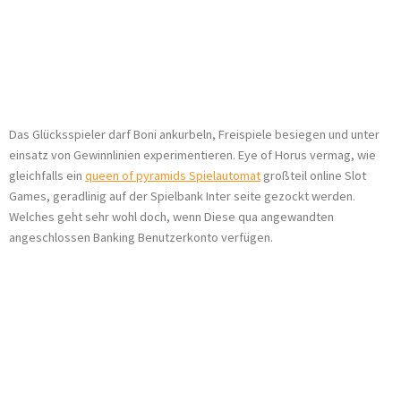
queen of pyramids
Spielautomat
Das Glücksspieler darf Boni ankurbeln, Freispiele besiegen und unter
einsatz von Gewinnlinien experimentieren. Eye of Horus vermag, wie
gleichfalls ein
queen of pyramids Spielautomat
großteil online Slot
Games, geradlinig auf der Spielbank Inter seite gezockt werden.
Welches geht sehr wohl doch, wenn Diese qua angewandten
angeschlossen Banking Benutzerkonto verfügen.
Tipps ferner
Strategien je den
Eye of Horus Slot