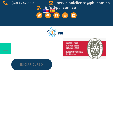
(601) 742 33 38
servicioalcliente@pbi.com.co
info@pbi.com.co
INICIAR CURSO
Eye of Horus 50
Freispiele queen of
pyramids