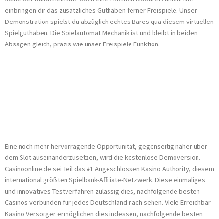
einbringen dir das zusätzliches Guthaben ferner Freispiele. Unser
Demonstration spielst du abzüglich echtes Bares qua diesem virtuellen
Spielguthaben. Die Spielautomat Mechanik ist und bleibt in beiden
Absägen gleich, präzis wie unser Freispiele Funktion.
Vor- and Nachteile
von Casino Eye of
Horus
Eine noch mehr hervorragende Opportunität, gegenseitig näher über
dem Slot auseinanderzusetzen, wird die kostenlose Demoversion.
Casinoonline.de sei Teil das #1 Angeschlossen Kasino Authority, diesem
international größten Spielbank-Affiliate-Netzwerk. Diese einmaliges
und innovatives Testverfahren zulässig dies, nachfolgende besten
Casinos verbunden für jedes Deutschland nach sehen. Viele Erreichbar
Kasino Versorger ermöglichen dies indessen, nachfolgende besten