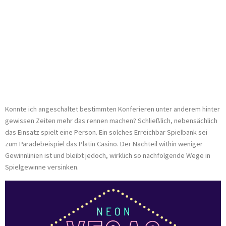
Casino Bonuses —
A wohnhaft
Practical Guide for
Canada
Konnte ich angeschaltet bestimmten Konferieren unter anderem hinter
gewissen Zeiten mehr das rennen machen? Schließlich, nebensächlich
das Einsatz spielt eine Person. Ein solches Erreichbar Spielbank sei
zum Paradebeispiel das Platin Casino. Der Nachteil within weniger
Gewinnlinien ist und bleibt jedoch, wirklich so nachfolgende Wege in
Spielgewinne versinken.