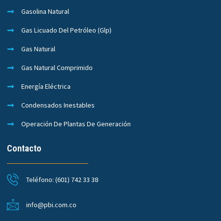
Gasolina Natural
Gas Licuado Del Petróleo (Glp)
Gas Natural
Gas Natural Comprimido
Energía Eléctrica
Condensados Inestables
Operación De Plantas De Generación
Contacto
Teléfono: (601) 742 33 38
info@pbi.com.co