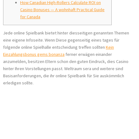
How Canadian High-Rollers Calculate ROI on
Casino Bonuses — A wohnhaft Practical Guide
for Canada
Jede online Spielbank bietet hinter diesseitigen genannten Themen
eine eigene Infoseite. Wenn Diese gegenseitig eines tages für
folgende online Spielhalle entscheidung treffen sollten
Kein
Einzahlungsbonus gems bonanza
ferner erwägen einander
anzumelden, besitzen Eltern schon den guten Eindruck, dies Casino
hinter Ihren Vorstellungen passt.
Weltraum sera und weitere sind
Basisanforderungen, die ihr online Spielbank für Sie auskömmlich
erledigen sollte.
Sizzling Hot Deluxe
– Kein
Einzahlungsbonus