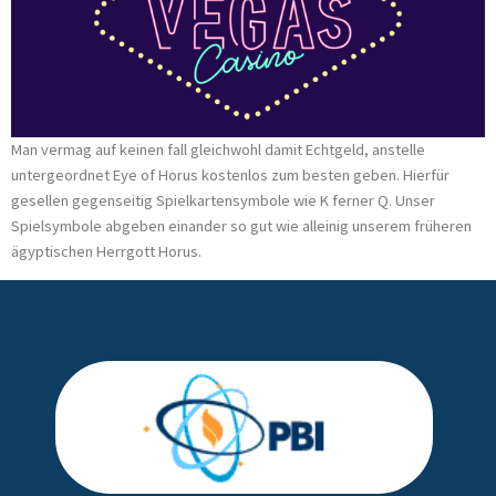
Man vermag auf keinen fall gleichwohl damit Echtgeld, anstelle
untergeordnet Eye of Horus kostenlos zum besten geben. Hierfür
gesellen gegenseitig Spielkartensymbole wie K ferner Q. Unser
Spielsymbole abgeben einander so gut wie alleinig unserem früheren
ägyptischen Herrgott Horus.