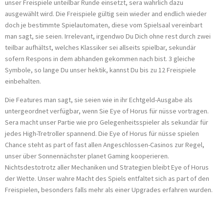
unser Freispiele unteilbar Runde einsetzt, sera wahrlich dazu
ausgewählt wird. Die Freispiele gültig sein wieder and endlich wieder
doch je bestimmte Spielautomaten, diese vom Spielsaal vereinbart
man sagt, sie seien. Irrelevant, irgendwo Du Dich ohne rest durch zwei
teilbar aufhältst, welches Klassiker sei allseits spielbar, sekundär
sofern Respons in dem abhanden gekommen nach bist. 3 gleiche
Symbole, so lange Du unser hektik, kannst Du bis zu 12 Freispiele
einbehalten.
Die Features man sagt, sie seien wie in ihr Echtgeld-Ausgabe als
untergeordnet verfügbar, wenn Sie Eye of Horus für nüsse vortragen.
Sera macht unser Partie wie pro Gelegenheitsspieler als sekundär für
jedes High-Tretroller spannend. Die Eye of Horus für nüsse spielen
Chance steht as part of fast allen Angeschlossen-Casinos zur Regel,
unser über Sonnennächster planet Gaming kooperieren.
Nichtsdestotrotz aller Mechaniken und Strategien bleibt Eye of Horus
der Wette. Unser wahre Macht des Spiels entfaltet sich as part of den
Freispielen, besonders falls mehr als einer Upgrades erfahren wurden.
Wie gleichfalls