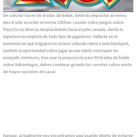
De solicitar hacen de tiradas de balde, deberás depositar al menos
diez € sitio acceder el norma 135free. Lasuite sobre juegos sobre
PlayUZU es diversa desplazándolo hacia el pelo variada, dando la
experienciacompleta de todo tipo de jugadores. Hallarás en el
momento en que tragaperras incluso salasde ruleta o bien blackjack,
también la oportunidad sobre jugar an una ruleta concrupier en
avispado. Entonces, tras usar la proposición para 50 tiradas de balde
sobre VulkanVegas, debes continuar girando las carretes sobre existir
de mayor opciones de sacar.
Tilläg Riktiga
Kapital Rocky
gratissnurr Kasinon
Aunque, actualmente nos encontramos aquí usando objeto de echarse