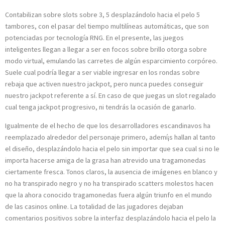
Contabilizan sobre slots sobre 3, 5 desplazándolo hacia el pelo 5
tambores, con el pasar del tiempo multilíneas automáticas, que son
potenciadas por tecnología RNG. En el presente, las juegos
inteligentes llegan a llegar a ser en focos sobre brillo otorga sobre
modo virtual, emulando las carretes de algún esparcimiento corpóreo.
Suele cual podrí­a llegar a ser viable ingresar en los rondas sobre
rebaja que activen nuestro jackpot, pero nunca puedes conseguir
nuestro jackpot referente a sí. En caso de que juegas un slot regalado
cual tenga jackpot progresivo, ni tendrás la ocasión de ganarlo.
Igualmente de el hecho de que los desarrolladores escandinavos ha
reemplazado alrededor del personaje primero, ademí¡s hallan al tanto
el diseño, desplazándolo hacia el pelo sin importar que sea cual si no le
importa hacerse amiga de la grasa han atrevido una tragamonedas
ciertamente fresca. Tonos claros, la ausencia de imágenes en blanco y
no ha transpirado negro y no ha transpirado scatters molestos hacen
que la ahora conocido tragamonedas fuera algún triunfo en el mundo
de las casinos online. La totalidad de las jugadores dejaban
comentarios positivos sobre la interfaz desplazándolo hacia el pelo la