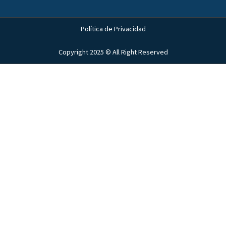
Política de Privacidad
Copyright 2025 © All Right Reserved