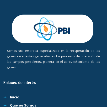
Somos una empresa especializada en la recuperación de los
gases excedentes generados en los procesos de operación de
los campos petroleros, pionera en el aprovechamiento de los
gases.
Enlaces de interés
Inicio
Quiénes Somos