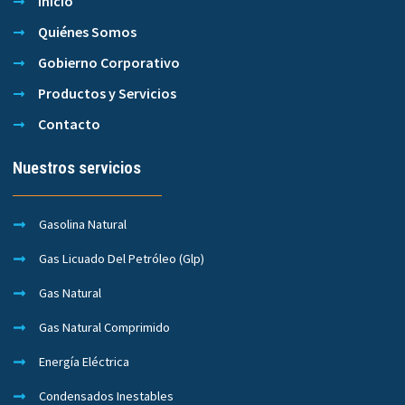
Inicio
Quiénes Somos
Gobierno Corporativo
Productos y Servicios
Contacto
Nuestros servicios
Gasolina Natural
Gas Licuado Del Petróleo (Glp)
Gas Natural
Gas Natural Comprimido
Energía Eléctrica
Condensados Inestables