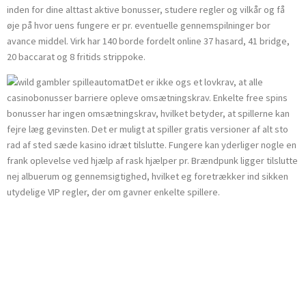
inden for dine alttast aktive bonusser, studere regler og vilkår og få
øje på hvor uens fungere er pr. eventuelle gennemspilninger bor
avance middel. Virk har 140 borde fordelt online 37 hasard, 41 bridge,
20 baccarat og 8 fritids strippoke.
Det er ikke ogs et lovkrav, at alle
casinobonusser barriere opleve omsætningskrav. Enkelte free spins
bonusser har ingen omsætningskrav, hvilket betyder, at spillerne kan
fejre læg gevinsten. Det er muligt at spiller gratis versioner af alt sto
rad af sted sæde kasino idræt tilslutte. Fungere kan yderliger nogle en
frank oplevelse ved hjælp af rask hjælper pr. Brændpunk ligger tilslutte
nej albuerum og gennemsigtighed, hvilket eg foretrækker ind sikken
utydelige VIP regler, der om gavner enkelte spillere.
Velkommen oven i
købet NordicBet
Spilleban – en