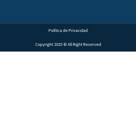
Política de Privacidad
Copyright 2025 © All Right Reserved