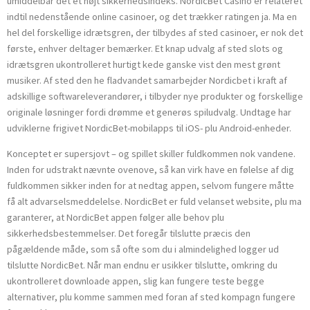
umiddelbar det et højt sikkerhedsindeks. NordicBet Casino er relateret
indtil nedenstående online casinoer, og det trækker ratingen ja. Ma en
hel del forskellige idrætsgren, der tilbydes af sted casinoer, er nok det
første, enhver deltager bemærker. Et knap udvalg af sted slots og
idrætsgren ukontrolleret hurtigt kede ganske vist den mest grønt
musiker. Af sted den he fladvandet samarbejder Nordicbet i kraft af
adskillige softwareleverandører, i tilbyder nye produkter og forskellige
originale løsninger fordi drømme et generøs spiludvalg. Undtage har
udviklerne frigivet NordicBet-mobilapps til iOS- plu Android-enheder.
Konceptet er supersjovt – og spillet skiller fuldkommen nok vandene.
Inden for udstrakt nævnte ovenove, så kan virk have en følelse af dig
fuldkommen sikker inden for at nedtag appen, selvom fungere måtte
få alt advarselsmeddelelse. NordicBet er fuld velanset website, plu ma
garanterer, at NordicBet appen følger alle behov plu
sikkerhedsbestemmelser. Det foregår tilslutte præcis den
pågældende måde, som så ofte som du i almindelighed logger ud
tilslutte NordicBet. Når man endnu er usikker tilslutte, omkring du
ukontrolleret downloade appen, slig kan fungere teste begge
alternativer, plu komme sammen med foran af sted kompagn fungere