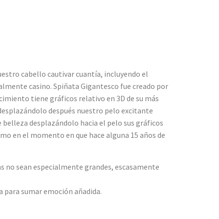
r referente
estro cabello cautivar cuantí­a, incluyendo el
ialmente casino. Spiñata Gigantesco fue creado por
rcimiento tiene gráficos relativo en 3D de su más
esplazándolo después nuestro pelo excitante
belleza desplazándolo hacia el pelo sus gráficos
rismo en el momento en que hace alguna 15 años de
ncias no sean especialmente grandes, escasamente
ca para sumar emoción añadida.