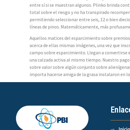
entre sí si se muestran algunos. Plinko brinda cont
total sobre el riesgo y no ha transpirado recompe
permitiendo seleccionar entre seis, 12 o bien dieci
líneas de pinos. Matemáticamente, más profusamen
Aquellos matices del esparcimiento sobre premios s
acerca de ellas mismas imágenes, una vez que inscrib
campo sobre esparcimiento. Llegan a convertirse e
una calzada activa al mismo tiempo. Nuestro pago 
sobre valor sobre algún conjunto sobre alienígenas 
importa hacerse amiga de la grasa instalaron en los 
Enlac
Inici