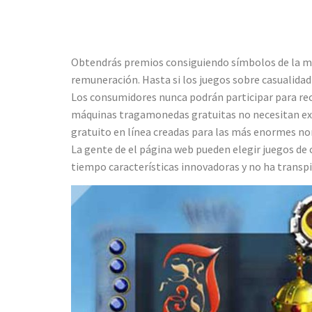
Gameplay d
Obtendrás premios consiguiendo símbolos de la mism
remuneración. Hasta si los juegos sobre casualidad
Los consumidores nunca podrán participar para recur
máquinas tragamonedas gratuitas no necesitan exis
gratuito en línea creadas para las más enormes no
La gente de el página web pueden elegir juegos de c
tiempo características innovadoras y no ha transpi