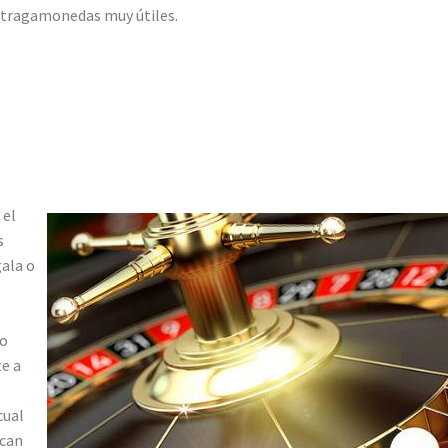
 tragamonedas muy útiles.
 margen norma r
h?
 el
s
ala o
lo
e a
cual
ican