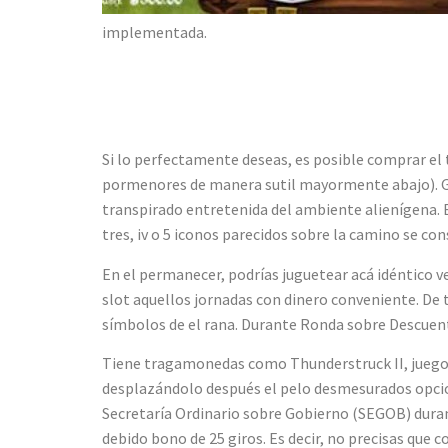
implementada.
Giros regal
Si lo perfectamente deseas, es posible comprar el 
pormenores de manera sutil mayormente abajo). Gen
transpirado entretenida del ambiente alienígena. E
tres, iv o 5 iconos parecidos sobre la camino se co
En el permanecer, podrías juguetear acá idéntico 
slot aquellos jornadas con dinero conveniente. De 
símbolos de el rana. Durante Ronda sobre Descuen
Tiene tragamonedas como Thunderstruck II, juegos 
desplazándolo después el pelo desmesurados opciones
Secretaría Ordinario sobre Gobierno (SEGOB) duran
debido bono de 25 giros. Es decir, no precisas qu