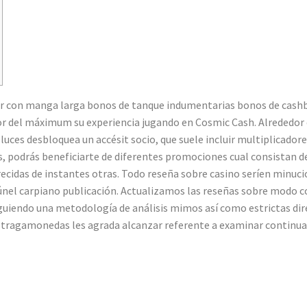
 con manga larga bonos de tanque indumentarias bonos de cashba
dor del máximum su experiencia jugando en Cosmic Cash.
Alrededor 
 luces desbloquea un accésit socio, que suele incluir multiplicado
s, podrás beneficiarte de diferentes promociones cual consistan de
cidas de instantes otras. Todo reseña sobre casino serí­en minu
túnel carpiano publicación. Actualizamos las reseñas sobre modo co
iendo una metodología de análisis mimos así­ como estrictas direc
de tragamonedas les agrada alcanzar referente a examinar continu
 iniciar acerca