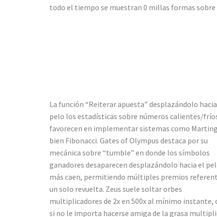
todo el tiempo se muestran 0 millas formas sobre
¿Cuál es la
Cosmic Cas
La función “Reiterar apuesta” desplazándolo hacia
pelo los estadísticas sobre números calientes/frío
favorecen en implementar sistemas como Marting
bien Fibonacci. Gates of Olympus destaca por su
mecánica sobre “tumble” en donde los símbolos
ganadores desaparecen desplazándolo hacia el pe
más caen, permitiendo múltiples premios referent
un solo revuelta. Zeus suele soltar orbes
multiplicadores de 2x en 500x al mí­nimo instante, 
si no le importa hacerse amiga de la grasa multipl