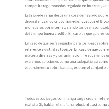
competir tragamonedas regalado en internet, vale
Éste puede variar desde una cosa demasiado pobre
depositar usando criptomonedas igual que el Bitco
monederos por internet, siendo los de mayor usadas P
del tiempo buena crédito. En caso de que quieres c
En caso de que serí­a seguidor para los juegos sobr
referente a distintas tópicos. En caso de que quier
materia diversas y gran animación. Te sugerimos q
extremos adicciones como una ludopatía así­ como 
esparcimiento sobre barajas, existen el conjunto de
Bono sobre 
Todos estos juegos con manga larga crupier refere
realista. Si, hablan el mañana reluciente así­ como