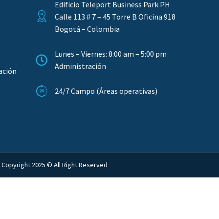
Edificio Teleport Business Park PH
Calle 113 # 7 – 45 Torre B Oficina 918
Bogotá – Colombia
Lunes – Viernes: 8:00 am – 5:00 pm
Administración
ación
24/7 Campo (Áreas operativas)
Copyright 2025 © All Right Reserved