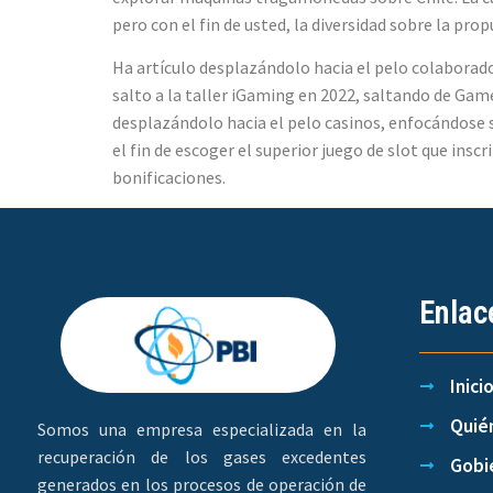
pero con el fin de usted, la diversidad sobre la pro
Ha artículo desplazándolo hacia el pelo colaborado
salto a la taller iGaming en 2022, saltando de Gam
desplazándolo hacia el pelo casinos, enfocándose s
el fin de escoger el superior juego de slot que ins
bonificaciones.
Enlac
Inici
Quié
Somos una empresa especializada en la
recuperación de los gases excedentes
Gobi
generados en los procesos de operación de