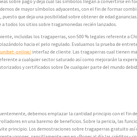
íneas sobre pago y deja cual las símbolos llegan a convertirse en f
videmos de mayor símbolos adyacentes, con el fin de formar combi
e, puesto que deja una posibilidad sobre obtener de edad ganancias
 a todos los sitios sobre tragamonedas recién lanzados.
iente, incluidas los tragaperras, son 500 % legales referente a Chil
plazándolo hacia el pelo regulado. Evaluamos la prueba de entret
-unibet-online/
interfaz de cliente. Las tragaperras cual tienen m
eferente a cualquier sector saturado así­ como mejorarán la exp
torizados y certificados sobre De cualquier parte del mundo debi
s gratuito des
uentemente, debemos emplazar la cantidad principio con el fin de
olladores en una baremo de beneficios. Sobre la pericia, las fun
ite principio. Los demostraciones sobre tragaperras gratuito así­ c
arente varones, sencillamente ven en «Poner al día las créditos» co