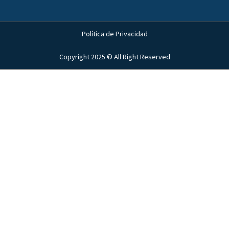
Política de Privacidad
Copyright 2025 © All Right Reserved