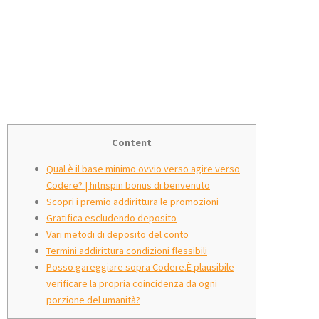
benvenuto
artigianale adagio
a i principianti
Content
Qual è il base minimo ovvio verso agire verso
Codere? | hitnspin bonus di benvenuto
Scopri i premio addirittura le promozioni
Gratifica escludendo deposito
Vari metodi di deposito del conto
Termini addirittura condizioni flessibili
Posso gareggiare sopra Codere.È plausibile
verificare la propria coincidenza da ogni
porzione del umanità?