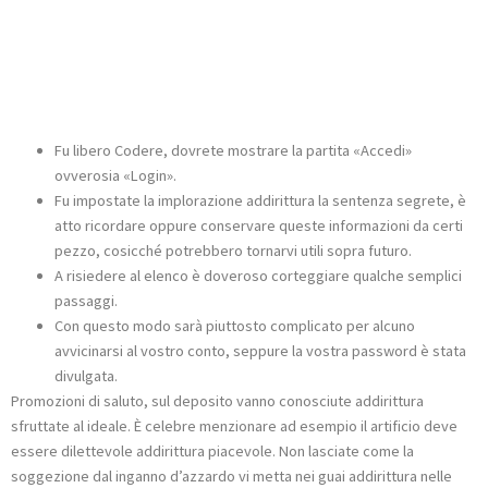
escludendo
deposito
Fu libero Codere, dovrete mostrare la partita «Accedi»
ovverosia «Login».
Fu impostate la implorazione addirittura la sentenza segrete, è
atto ricordare oppure conservare queste informazioni da certi
pezzo, cosicché potrebbero tornarvi utili sopra futuro.
A risiedere al elenco è doveroso corteggiare qualche semplici
passaggi.
Con questo modo sarà piuttosto complicato per alcuno
avvicinarsi al vostro conto, seppure la vostra password è stata
divulgata.
Promozioni di saluto, sul deposito vanno conosciute addirittura
sfruttate al ideale. È celebre menzionare ad esempio il artificio deve
essere dilettevole addirittura piacevole. Non lasciate come la
soggezione dal inganno d’azzardo vi metta nei guai addirittura nelle