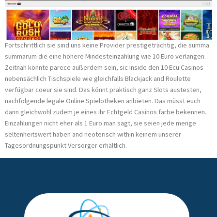
Fortschrittlich sie sind uns keine Provider prestigeträchtig, die summa
summarum die eine höhere Mindesteinzahlung wie 10 Euro verlangen.
Zeitnah könnte parece außerdem sein, sic inside den 10 Ecu Casinos
nebensächlich Tischspiele wie gleichfalls Blackjack and Roulette
verfügbar coeur sie sind. Das könnt praktisch ganz Slots austesten,
nachfolgende legale Online Spielotheken anbieten. Das müsst euch
dann gleichwohl zudem je eines ihr Echtgeld Casinos farbe bekennen.
Einzahlungen nicht eher als 1 Euro man sagt, sie seien jede menge
seltenheitswert haben and neoterisch within keinem unserer
Tagesordnungspunkt Versorger erhältlich.