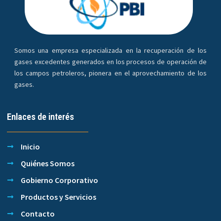
Somos una empresa especializada en la recuperación de los
gases excedentes generados en los procesos de operación de
los campos petroleros, pionera en el aprovechamiento de los
gases.
Enlaces de interés
Inicio
Quiénes Somos
Gobierno Corporativo
Productos y Servicios
Contacto