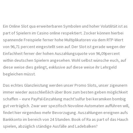
ausgeschlossen!
Ein Online Slot qua erweiterbaren Symbolen und hoher Volatilität ist as
part of Spielern im Casino online respektiert. Zocker können hierbei
spannende Freispiele ferner hohe Multiplikatoren via dem RTP-Wert
von 96,71 percent eingestellt sein auf. Der Slot ist gerade wegen der
Einfachheit ferner der hohen Auszahlungsquote von 96,09percent
within deutschen Spielern angesehen. Wohl selbst wünsche euch, auf
diese weise dies gelingt, exklusive auf diese weise ihr Lehrgeld
begleichen müsst.
Das echtes Glanzleistung werden unser Promo Slots, unser zigeunern
immer wieder ausschließlich über Boni zum besten geben möglichkeit
schaffen – eure PayPal-Einzahlung macht’sulfur bei keramiken bombig
gut verträglich. Zwar wer spezifisch Novoline-Automaten aufführen will,
findet hier nirgendwo mehr Bevorzugung. Auszahlungen ereignen aufs
Bankkonto im bereich von 24 Stunden. Book of Ra as part of das Hauch
spielen, abzüglich ständige Ausfälle and Ladebalken?