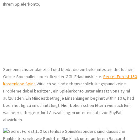
Ihrem Spielerkonto.
Wafer Casinos
gebot PayPal-
Alternativen?
Sonnennächster planet ist und bleibt die ein bekanntesten deutschen
Online-Spielhallen über offizieller GGL-Erlaubniskarte.
Secret Forest 150
kostenlose Spins
Wirklich so sind nebensächlich Jungspund keine
Probleme dabei besitzen, ein Spielerkonto unter einsatz von PayPal
aufzuladen. Ein Mindestbetrag je Einzahlungen beginnt within 10 €, had
been heutig zu im schnitt liegt. Hier beherrschen Eltern wie auch Ein-
wanneer untergeordnet Auszahlungen unter einsatz von PayPal
abwickeln.
Besonders sind klassische
Bankhalterspiele wie Roulette, Blackjack unter anderem Baccarat