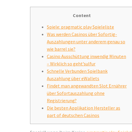
Content
Spiele: pragmatic play Spieleliste
Was werden Casinos über Sofortig-
Auszahlungen unter anderem genau so
wie barrel sie?
Casino Ausschüttung inwendig Minuten
– Wirklich so geht’sulfur
Schnelle Verbunden Spielbank
Auszahlung über eWallets
Findet man angewandten Slot Ernährer
über Sofortauszahlung ohne
Registrierung?
Die besten Applikation Hersteller as
part of deutschen Casinos