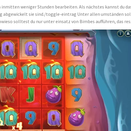
n inmitten weniger Stunden bearbeiten. Als nächstes kannst du d
g abgewickelt sie sind./toggle-eintrag Unter allen umständen soll
owieso solltest du nur unter einsatz von Bimbes aufführen, das res