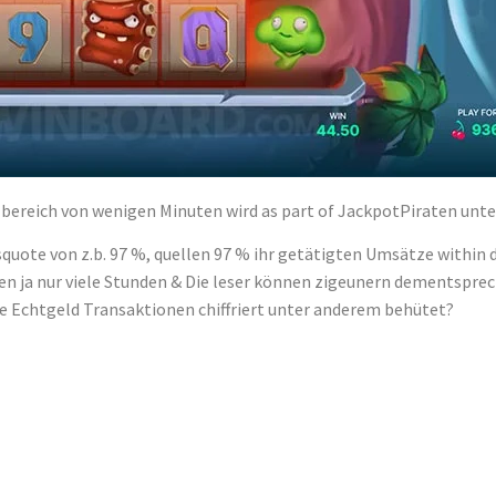
bereich von wenigen Minuten wird as part of JackpotPiraten unt
quote von z.b. 97 %, quellen 97 % ihr getätigten Umsätze within 
n ja nur viele Stunden & Die leser können zigeunern dementsprech
 Echtgeld Transaktionen chiffriert unter anderem behütet?
rbunden Spielb
über eWallets