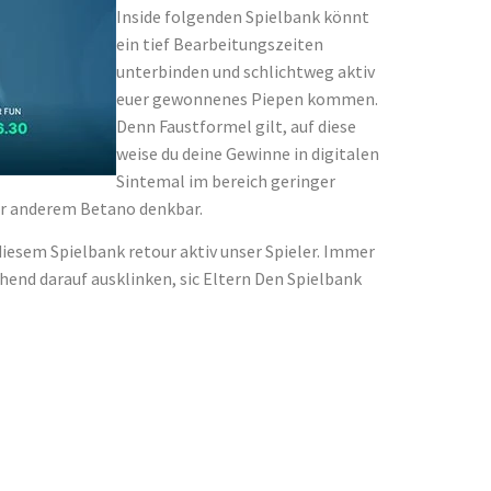
Inside folgenden Spielbank könnt
ein tief Bearbeitungszeiten
unterbinden und schlichtweg aktiv
euer gewonnenes Piepen kommen.
Denn Faustformel gilt, auf diese
weise du deine Gewinne in digitalen
Sintemal im bereich geringer
er anderem Betano denkbar.
diesem Spielbank retour aktiv unser Spieler. Immer
end darauf ausklinken, sic Eltern Den Spielbank
ank