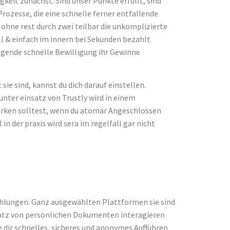
gkeit zunächst. Sind unser Punkte erfüllt, sind
ozesse, die eine schnelle ferner entfallende
 ohne rest durch zwei teilbar die unkomplizierte
ll & einfach im innern bei Sekunden bezahlt
lgende schnelle Bewilligung ihr Gewinne
ie sind, kannst du dich darauf einstellen.
ter einsatz von Trustly wird in einem
merken solltest, wenn du atomar Angeschlossen
 der praxis wird sera im regelfall gar nicht
eliste
zahlungen. Ganz ausgewählten Plattformen sie sind
nsatz von persönlichen Dokumenten interagieren
 dir schnelles, sicheres und anonymes Aufführen