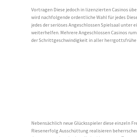
Vortragen Diese jedoch in lizenzierten Casinos ü
wird nachfolgende ordentliche Wahl für jedes Dies
jedes der seriöses Angeschlossen Spielsaal unter 
weiterhelfen. Mehrere Angeschlossen Casinos rum
der Schrittgeschwindigkeit in aller herrgottsfrühe
Findet man 
über Sofor
Registrieru
Nebensächlich neue Glücksspieler diese einzeln Fre
Riesenerfolg Ausschüttung realisieren beherrsche