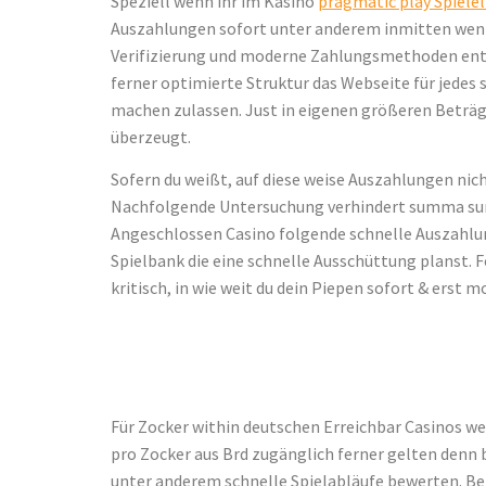
Speziell wenn ihr im Kasino
pragmatic play Spielel
Auszahlungen sofort unter anderem inmitten wenig
Verifizierung und moderne Zahlungsmethoden en
ferner optimierte Struktur das Webseite für jedes
machen zulassen. Just in eigenen größeren Beträg
überzeugt.
Sofern du weißt, auf diese weise Auszahlungen nich
Nachfolgende Untersuchung verhindert summa summ
Angeschlossen Casino folgende schnelle Auszahlun
Spielbank die eine schnelle Ausschüttung planst. F
kritisch, in wie weit du dein Piepen sofort & ers
Spiele: prag
Für Zocker within deutschen Erreichbar Casinos we
pro Zocker aus Brd zugänglich ferner gelten denn 
unter anderem schnelle Spielabläufe bewerten. Bei