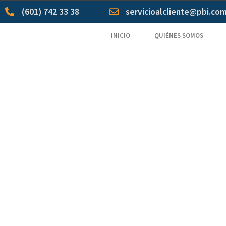
(601) 742 33 38
servicioalcliente@pbi.co
INICIO
QUIÉNES SOMOS
Casinos q
schneller
pragmatic
Teutonia