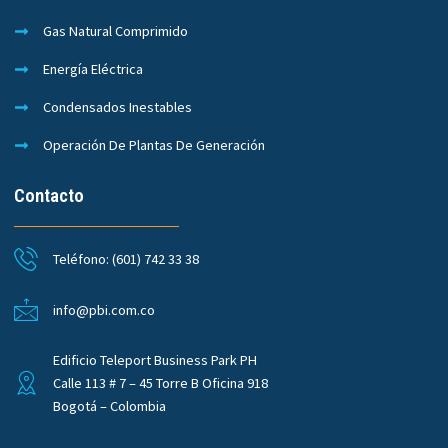
Gas Natural Comprimido
Energía Eléctrica
Condensados Inestables
Operación De Plantas De Generación
Contacto
Teléfono: (601) 742 33 38
info@pbi.com.co
Edificio Teleport Business Park PH
Calle 113 # 7 – 45 Torre B Oficina 918
Bogotá – Colombia