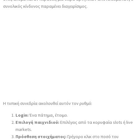
συνολικός κίνδυνος παραμένει διαχειρίσιμος.
Η ροή μιας
γρήγορης
συνεδρίας: Από το
login μέχρι το
κέρδος
Η τυπική συνεδρία ακολουθεί αυτόν τον ρυθμό:
Login:
Ένα πάτημα, έτοιμο.
Επιλογή παιχνιδιού:
Επιλέγεις από τα κορυφαία slots ή live
markets.
Πρόσθεση στοιχήματος:
Γρήγορο κλικ στο ποσό του