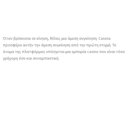
γρήγορους
παίκτες
Όταν βρίσκεσαι σε κίνηση, θέλεις μια άμεση συγκίνηση. Casinia
προσφέρει αυτήν την άμεση συγκίνηση από την πρώτη στιγμή. Το
όνομα της πλατφόρμας υπόσχεται μια εμπειρία casino που είναι τόσο
γρήγορη όσο και συναρπαστική.
Γιατί το Casinia
απευθύνεται σε
ενθουσιώδεις του
Rapid‑Play