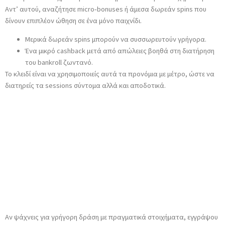
Αντ’ αυτού, αναζήτησε micro‑bonuses ή άμεσα δωρεάν spins που
δίνουν επιπλέον ώθηση σε ένα μόνο παιχνίδι.
Μερικά δωρεάν spins μπορούν να συσσωρευτούν γρήγορα.
Ένα μικρό cashback μετά από απώλειες βοηθά στη διατήρηση
του bankroll ζωντανό.
Το κλειδί είναι να χρησιμοποιείς αυτά τα προνόμια με μέτρο, ώστε να
διατηρείς τα sessions σύντομα αλλά και αποδοτικά.
Λάβετε 200
Welcome Free Spins
– Ξεκινήστε να
παίζετε τώρα!
Αν ψάχνεις για γρήγορη δράση με πραγματικά στοιχήματα, εγγράψου