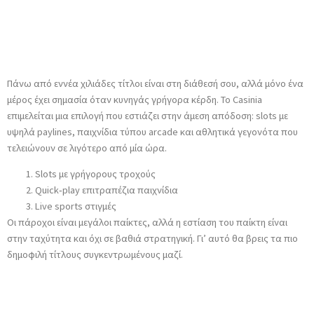
κρατά τον παλμό σε
υψηλά επίπεδα
Πάνω από εννέα χιλιάδες τίτλοι είναι στη διάθεσή σου, αλλά μόνο ένα
μέρος έχει σημασία όταν κυνηγάς γρήγορα κέρδη. Το Casinia
επιμελείται μια επιλογή που εστιάζει στην άμεση απόδοση: slots με
υψηλά paylines, παιχνίδια τύπου arcade και αθλητικά γεγονότα που
τελειώνουν σε λιγότερο από μία ώρα.
Slots με γρήγορους τροχούς
Quick‑play επιτραπέζια παιχνίδια
Live sports στιγμές
Οι πάροχοι είναι μεγάλοι παίκτες, αλλά η εστίαση του παίκτη είναι
στην ταχύτητα και όχι σε βαθιά στρατηγική. Γι’ αυτό θα βρεις τα πιο
δημοφιλή τίτλους συγκεντρωμένους μαζί.
Jump‑Start με την