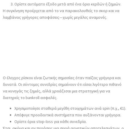
Ορίστε αυτόματο έξοδο μετά από ένα όριο κερδών ή ζημιών.
Η συγκίνηση προέρχεται από το να παρακολουθείς το σκορ και να
λαμβάνεις γρήγορες αποφάσεις—χωρίς μεγάλες αναμονές.
Διαχείριση ρίσκου
σε υψηλής έντασης
παιχνίδι
Ο έλεγχος ρίσκου είναι ζωτικής σημασίας όταν παίζεις γρήγορα και
δυνατά. Οι σύντομες συνεδρίες σημαίνουν ότι είσαι λιγότερο πιθανό
να κυνηγάς τις ζημιές, αλλά χρειάζεσαι μια στρατηγική για να
διατηρείς το bankroll ασφαλές.
Χρησιμοποίησε σταθερά μεγέθη στοιχημάτων ανά spin (π.χ., €1).
Απέφυγε προοδευτικά συστήματα που αυξάνονται γρήγορα.
Ορίστε όρια stop‑loss για κάθε συνεδρία.
Έτσι, ακόμα και αν περάσεις μια σειρά αρνητικών αποτελεσμάτων, ο