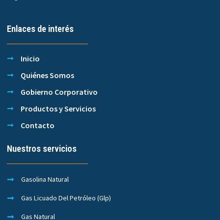
Enlaces de interés
Inicio
Quiénes Somos
Gobierno Corporativo
Productos y Servicios
Contacto
Nuestros servicios
Gasolina Natural
Gas Licuado Del Petróleo (Glp)
Gas Natural