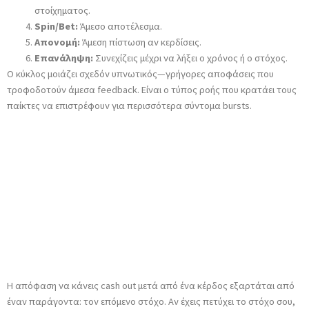
στοίχηματος.
Spin/Bet:
Άμεσο αποτέλεσμα.
Απονομή:
Άμεση πίστωση αν κερδίσεις.
Επανάληψη:
Συνεχίζεις μέχρι να λήξει ο χρόνος ή ο στόχος.
Ο κύκλος μοιάζει σχεδόν υπνωτικός—γρήγορες αποφάσεις που
τροφοδοτούν άμεσα feedback. Είναι ο τύπος ροής που κρατάει τους
παίκτες να επιστρέφουν για περισσότερα σύντομα bursts.
Μετα‑παιχνίδι
συνήθειες:
Ανάληψη ή
συνέχιση;
Η απόφαση να κάνεις cash out μετά από ένα κέρδος εξαρτάται από
έναν παράγοντα: τον επόμενο στόχο. Αν έχεις πετύχει το στόχο σου,