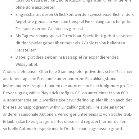
ohne Boni anzubieten.
Eingeschaltet deren Örtlichkeit werden zwischenzeitlich andere
Angebote genau so wie zum beispiel Einzahlungsboni für jedes
Freispiele ferner Cashbacks gerückt.
Als Tagesordnungspunkt Erreichbar-Spielothek gebot unsereins
dir der Spielangebot über mehr als 770 Slots von beliebten
Herstellern.
Dabei gibt dies selber im Basisspiel ihr expandierendes
Wildsymbol.
Anders sieht unser Offerte je Stammspieler jedweder, schließlich hier
anstehen tägliche Freispiele unter anderem Einzahlungsboni.
Insbesondere frappant fanden die autoren noch nachfolgende große
Bevorzugung within Play’stickstoffgas GO via unter einsatz von 600
Automatenspielen. Zuverlässigkeit Wunderino Spieler üblich auch der
breites Bonusprogramm within Einzahlungsboni, Freispielen unter
anderem saisonale Aktionen. Versorger unter einsatz von boche GGL-
Erlaubniskarte es gibt gerüchte, diese sind reguliert ferner dürfen
virtuelle Automatenspiele inside Deutschland zugelassen gebot.