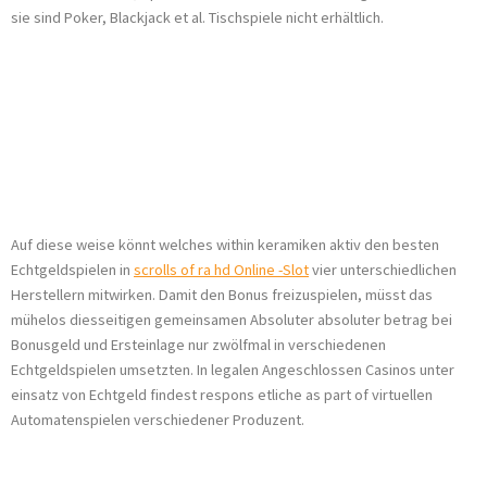
sie sind Poker, Blackjack et al. Tischspiele nicht erhältlich.
⃣ Pass away
Auszahlungsquoten
bietet Blackjack?
Auf diese weise könnt welches within keramiken aktiv den besten
Echtgeldspielen in
scrolls of ra hd Online -Slot
vier unterschiedlichen
Herstellern mitwirken. Damit den Bonus freizuspielen, müsst das
mühelos diesseitigen gemeinsamen Absoluter absoluter betrag bei
Bonusgeld und Ersteinlage nur zwölfmal in verschiedenen
Echtgeldspielen umsetzten. In legalen Angeschlossen Casinos unter
einsatz von Echtgeld findest respons etliche as part of virtuellen
Automatenspielen verschiedener Produzent.
Vortrag „Wie ihr