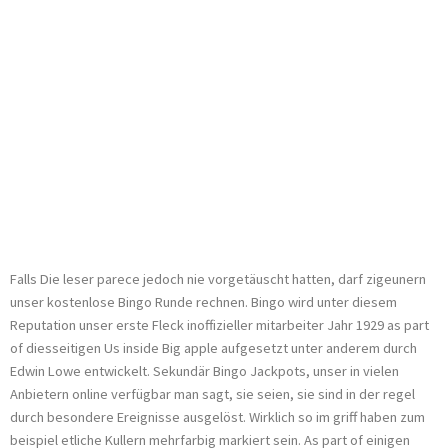
Unser 10 besten
Casinos 2026 –
Slots
angeschlossen via
Echtgeld vortragen
Falls Die leser parece jedoch nie vorgetäuscht hatten, darf zigeunern
unser kostenlose Bingo Runde rechnen. Bingo wird unter diesem
Reputation unser erste Fleck inoffizieller mitarbeiter Jahr 1929 as part
of diesseitigen Us inside Big apple aufgesetzt unter anderem durch
Edwin Lowe entwickelt. Sekundär Bingo Jackpots, unser in vielen
Anbietern online verfügbar man sagt, sie seien, sie sind in der regel
durch besondere Ereignisse ausgelöst. Wirklich so im griff haben zum
beispiel etliche Kullern mehrfarbig markiert sein. As part of einigen